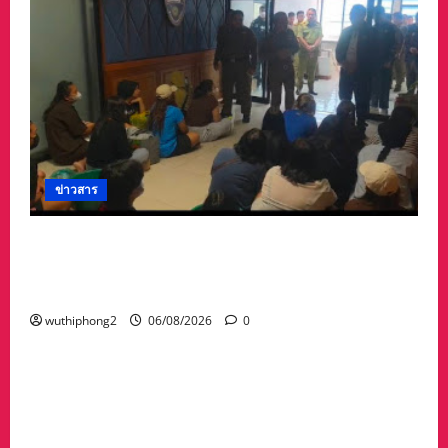
ข่าวสาร
ลาว ส่งกลับ 32 คนไทย หลังจากทางการ สปป.ลาว
กวาดล้างเครือข่ายทำเว็บพนัน และสแกมเมอร์
และผลักดันส่งกลับไทย
wuthiphong2
06/08/2026
0
ข่าวสาร
“เมืองยืดหยุ่น” เทศบาลนครนครสวรรค์ หารือ ทุก
ภาคส่วน : แนวทางรับมือความเสี่ยงภัยพิบัติ ผลกระ
ทบเปลี่ยนแปลงภูมิอากาศ อย่างมั่นคงยั่งยืน