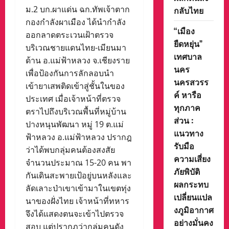
ม.2 บก.ผาแด่น ฉก.ทัพเจ้าตาก
กลับไทย
กองกำลังผาเมือง ได้นำกำลัง
“เมือง
ออกลาดตระเวนเฝ้าตรวจ
ยืดหยุ่น”
บริเวณชายแดนไทย-เมียนมา
เทศบาล
ด้าน อ.แม่ฟ้าหลวง จ.เชียงราย
นคร
เพื่อป้องกันการลักลอบนำ
นครสวรร
เข้ายาเสพติดเข้าสู่ชั้นในของ
ค์ หารือ
ประเทศ เมื่อเจ้าหน้าที่ตรวจ
ทุกภาค
ตราไปถึงบริเวณพื้นที่หมู่บ้าน
ส่วน :
ปางหนุนพัฒนา หมู่ 19 ต.แม่
แนวทาง
ฟ้าหลวง อ.แม่ฟ้าหลวง ปรากฎ
รับมือ
ว่าได้พบกลุ่มคนต้องสงสัย
ความเสี่ยง
จำนวนประมาณ 15-20 คน พา
ภัยพิบัติ
กันเดินสะพายเป้อยู่บนหลังและ
ผลกระทบ
ลัดเลาะป่าเขาเข้ามาในเขตทุ่ง
เปลี่ยนแปล
นาของฝั่งไทย เจ้าหน้าที่ทหาร
งภูมิอากาศ
จึงได้แสดงตนจะเข้าไปตรวจ
อย่างมั่นคง
สอบ แต่ปรากฎว่ากลุ่มคนดัง