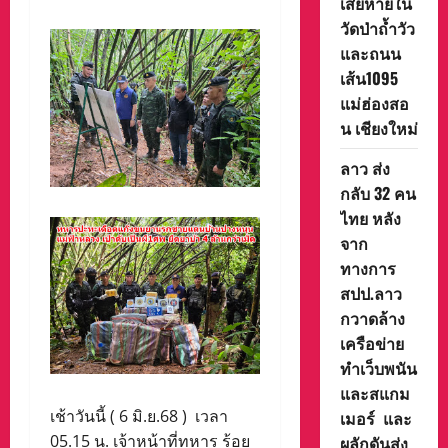
เสียหายใน
วัดป่าถ้ำวัว
และถนน
เส้น1095
แม่ฮ่องสอ
น เชียงใหม่
ลาว ส่ง
กลับ 32 คน
ไทย หลัง
จาก
ทางการ
สปป.ลาว
กวาดล้าง
เครือข่าย
ทำเว็บพนัน
และสแกม
เช้าวันนี้ ( 6 มิ.ย.68 ) เวลา
เมอร์ และ
05.15 น. เจ้าหน้าที่ทหาร ร้อย
ผลักดันส่ง