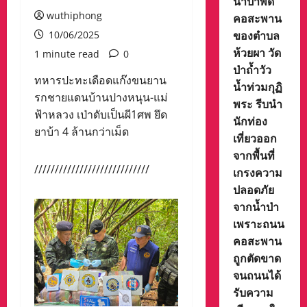
น้ำป่าพัด
wuthiphong
คอสะพาน
ของตำบล
10/06/2025
ห้วยผา วัด
1 minute read
0
ป่าถ้ำวัว
ทหารปะทะเดือดแก๊งขนยาน
น้ำท่วมกุฏิ
รกชายแดนบ้านปางหนุน-แม่
พระ รีบนำ
ฟ้าหลวง เป่าดับเป็นผี1ศพ ยึด
นักท่อง
ยาบ้า 4 ล้านกว่าเม็ด
เที่ยวออก
จากพื้นที่
////////////////////////////
เกรงความ
ปลอดภัย
จากน้ำป่า
เพราะถนน
คอสะพาน
ถูกตัดขาด
จนถนนได้
รับความ