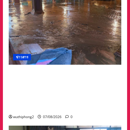
ข่าวสาร
#ด่วนเกิดฝนตกหนักเมื่อคืนที่ผ่านมาน้ำป่าพัดคอ
สะพานของตำบลห้วยผา วัดป่าถ้ำวัว น้ำท่วมกุฏิ
พระ รีบนำนักท่องเที่ยวออกจากพื้นที่เกรงความ
ปลอดภัยจากน้ำป่า เพราะถนนคอสะพานถูก
ตัดขาด จนถนนได้รับความเสียหายในวัดป่าถ้ำวัว
และถนน เส้น1095 แม่ฮ่องสอน เชียงใหม่
wuthiphong2
07/08/2026
0