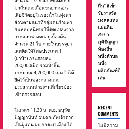
จำนวน 1 ราย สภาพแต่งกาย
ถิ่น” #เข้า
ขาสั้นและเสื้อแขนยาวนอน
รับรางวัล
เสียชีวิตอยู่ในร่องน้ำในทุ่งนา
มงคลแห่ง
ส่วนตามแนวที่กลุ่มคนร้ายพา
แผ่นดิน
กันหลบหนีพบเป้ที่ดัดแปลงจาก
สาขา
กระสอบฟางตกอยู่เบื้องต้น
ภูมิปัญญา
จำนวน 21 ใบ ภายในบรรจุยา
ท้องถิ่น
เสพติดให้โทษประเภท 1
หนึ่งตำบล
(ยาบ้า) กระสอบละ
หนึ่ง
200,000เม็ด รวมทั้งสิ้น
ผลิตภัณฑ์ดี
ประมาณ 4,200,000 เม็ด จึงได้
เด่น
ยึดไว้เป็นของกลางและ
ประสานหน่วยงานที่เกี่ยวข้อง
เข้าตรวจสอบ
RECENT
ในเวลา 11.30 น. พ.อ. อนุวัช
COMMENTS
ปัญญานันท์ ผบ.ฉก.ทัพเจ้าตาก
เป็นผู้แทน ผบ.กกล.ผาเมือง ได้
ไม่มีความ