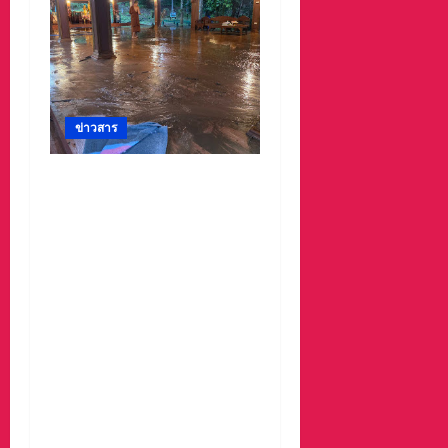
ข่าวสาร
#ด่วนเกิดฝนตกหนักเมื่อ
คืนที่ผ่านมาน้ำป่าพัดคอ
สะพานของตำบลห้วยผา
วัดป่าถ้ำวัว น้ำท่วมกุฏิพระ
รีบนำนักท่องเที่ยวออกจาก
พื้นที่เกรงความปลอดภัย
จากน้ำป่า เพราะถนนคอ
สะพานถูกตัดขาด จนถนน
ได้รับความเสียหายในวัด
ป่าถ้ำวัวและถนน เส้น1095
แม่ฮ่องสอน เชียงใหม่