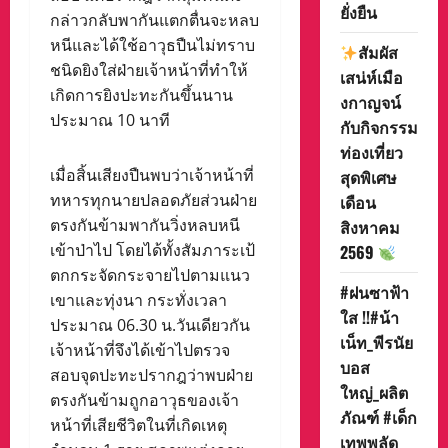
ยั่งยืน
กล่าวกลับพากันแตกตื่นจะหลบ
หนีและได้ใช้อาวุธปืนไม่ทราบ
สัมผัส
ชนิดยิงใส่ฝ่ายเจ้าหน้าที่ทำให้
เสน่ห์เมือ
เกิดการยิงปะทะกันขึ้นนาน
งกาญจน์
ประมาณ 10 นาที
กับกิจกรรม
ท่องเที่ยว
เมื่อสิ้นเสียงปืนพบว่าเจ้าหน้าที่
สุดพิเศษ
ทหารทุกนายปลอดภัยส่วนฝ่าย
เดือน
ตรงกันข้ามพากันวิ่งหลบหนี
สิงหาคม
เข้าป่าไป โดยได้ทั้งสัมภาระเป้
2569
ตกกระจัดกระจายไปตามแนว
#ฝนซาฟ้า
เขาและทุ่งนา กระทั่งเวลา
ใส !!#น้า
ประมาณ 06.30 น.วันเดียวกัน
เน็ท_พีรนัย
เจ้าหน้าที่จึงได้เข้าไปตรวจ
บอส
สอบจุดปะทะปรากฎว่าพบฝ่าย
ใหญ่_ผลิต
ตรงกันข้ามถูกอาวุธของเจ้า
ภัณฑ์ #เด็ก
หน้าที่เสียชีวิตในที่เกิดเหตุ
เทพพลัด