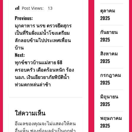
Post Views:
13
ตุลาคม
P
Previous:
2025
มุกดาหาร นรข ตรวจยึดสุกร
o
กันยายน
เป็นที่ริมฝั่งแม่น้ำโขงเตรียม
2025
ลักลอบข้ามไปประเทศเพื่อน
s
บ้าน
สิงหาคม
t
Next:
2025
ทุกข์ชาวบ้านแม่สาย 68
n
ครอบครัว เดือดร้อนหนัก ร้อง
กรกฎาคม
นอภ. เงินเยียวยาภัยพิบัติน้ำ
a
2025
ท่วมตกหล่นล่าช้า
v
มิถุนายน
i
2025
ใส่ความเห็น
g
พฤษภาคม
อีเมลของคุณจะไม่แสดงให้คน
2025
a
อื่นเห็น
ช่องข้อมูลจำเป็นถูกทำ