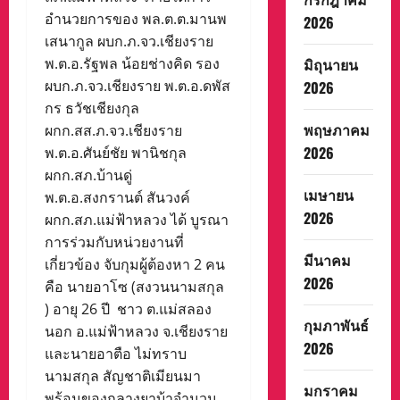
อำนวยการของ พล.ต.ต.มานพ
2026
เสนากูล ผบก.ภ.จว.เชียงราย
มิถุนายน
พ.ต.อ.รัฐพล น้อยช่างคิด รอง
ผบก.ภ.จว.เชียงราย พ.ต.อ.ดพัส
2026
กร ธวัชเชียงกุล
พฤษภาคม
ผกก.สส.ภ.จว.เชียงราย
2026
พ.ต.อ.ศันย์ชัย พานิชกุล
ผกก.สภ.บ้านดู่
เมษายน
พ.ต.อ.สงกรานต์ สันวงค์
2026
ผกก.สภ.แม่ฟ้าหลวง ได้ บูรณา
การร่วมกับหน่วยงานที่
มีนาคม
เกี่ยวข้อง จับกุมผู้ต้องหา 2 คน
2026
คือ นายอาโซ (สงวนนามสกุล
) อายุ 26 ปี ชาว ต.แม่สลอง
กุมภาพันธ์
นอก อ.แม่ฟ้าหลวง จ.เชียงราย
2026
และนายอาตือ ไม่ทราบ
นามสกุล สัญชาติเมียนมา
มกราคม
พร้อมของกลางยาบ้าจำนวน