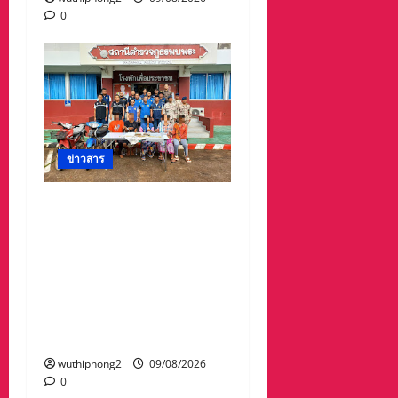
0
ข่าวสาร
รวบแล้ว! “แก๊งลักทรัพย์” 5
ผู้ต้องหาชาวเมียนมา
ตำรวจ–ฝ่ายปกครอง
พบพระไล่ล่าจับ ยึดทองรูป
พรรณ 60 บาท เงินสด 6
หมื่น พร้อมรถจักรยานยนต์
2 คัน
wuthiphong2
09/08/2026
0