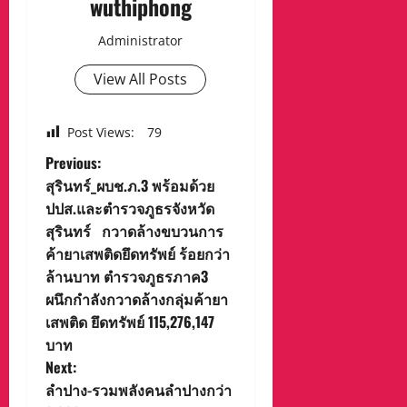
wuthiphong
Administrator
View All Posts
Post Views:
79
P
Previous:
สุรินทร์_ผบช.ภ.3 พร้อมด้วย
o
ปปส.และตำรวจภูธรจังหวัด
สุรินทร์ กวาดล้างขบวนการ
s
ค้ายาเสพติดยึดทรัพย์ ร้อยกว่า
t
ล้านบาท ตำรวจภูธรภาค3
ผนึกกำลังกวาดล้างกลุ่มค้ายา
n
เสพติด ยึดทรัพย์ 115,276,147
บาท
a
Next:
v
ลำปาง-รวมพลังคนลำปางกว่า