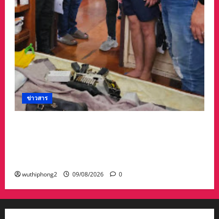
ข่าวสาร
รวบเจ๊ขาใหญ่ประจำซอย พร้อมอาวุธ
ปืน9มม.กระสุนกว่า100 นัด ชาวบ้านผวาหนักโร่
แจ้งตำรวจ ถูกเจ๊ขาใหญ่ใช้ปืนข่มขู่จะทำร้าย อยู่
กันอย่างหวาดกลัว
wuthiphong2
09/08/2026
0