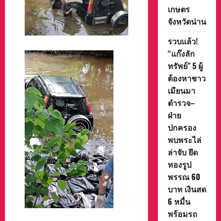
เกษตร
จังหวัดน่าน
รวบแล้ว!
“แก๊งลัก
ทรัพย์” 5 ผู้
ต้องหาชาว
เมียนมา
ตำรวจ–
ฝ่าย
ปกครอง
พบพระไล่
ล่าจับ ยึด
ทองรูป
พรรณ 60
บาท เงินสด
6 หมื่น
พร้อมรถ