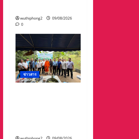
ชาติสู่ยุทธศาสตร์“โลกพึ่ง
ไทย”
wuthiphong2
09/08/2026
0
ข่าวสาร
วช. ร่วมกับ อบต.น้ำตก เปิด
ศูนย์เรียนรู้สู่การปฏิบัติด้าน
เกษตรปลอดการเผา ขับ
เคลื่อนเศรษฐกิจหมุนเวียน
จากเศษวัสดุทางการเกษตร
จังหวัดน่าน
wuthiphong2
09/08/2026