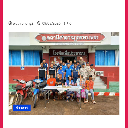
วช. ร่วมกับ อบต.น้ำตก เปิดศูนย์เรียนรู้สู่การปฏิบัติ
ด้านเกษตรปลอดการเผา ขับเคลื่อนเศรษฐกิจ
หมุนเวียนจากเศษวัสดุทางการเกษตร จังหวัดน่าน
wuthiphong2
09/08/2026
0
ข่าวสาร
รวบแล้ว! “แก๊งลักทรัพย์” 5 ผู้ต้องหาชาวเมียนมา