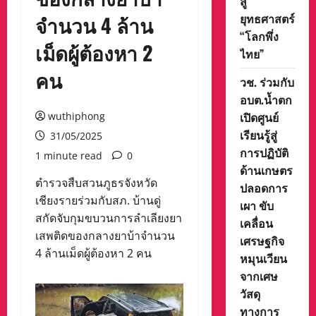
สู่
ยุทธศาสตร์
จำนวน 4 ล้าน
“โลกพึ่ง
เม็ดผู้ต้องหา 2
ไทย”
คน
วช. ร่วมกับ
อบต.น้ำตก
เปิดศูนย์
wuthiphong
เรียนรู้สู่
31/05/2025
การปฏิบัติ
1 minute read
0
ด้านเกษตร
ตำรวจสืบสวนภูธรจังหวัด
ปลอดการ
เชียงรายร่วมกับสภ. บ้านดู่
เผา ขับ
สกัดจับกุมขบวนการลำเลียงยา
เคลื่อน
เสพติดของกลางยาบ้าจำนวน
เศรษฐกิจ
4 ล้านเม็ดผู้ต้องหา 2 คน
หมุนเวียน
จากเศษ
วัสดุ
ทางการ