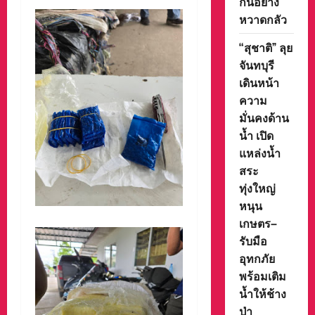
กันอย่าง
หวาดกลัว
“สุชาติ” ลุย
จันทบุรี
เดินหน้า
ความ
มั่นคงด้าน
น้ำ เปิด
แหล่งน้ำ
สระ
ทุ่งใหญ่
หนุน
เกษตร–
รับมือ
อุทกภัย
พร้อมเติม
น้ำให้ช้าง
ป่า