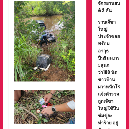
จักรยานยน
ต์ 2 คัน
รวบเจ๊ขา
ใหญ่
ประจำซอย
พร้อม
อาวุธ
ปืน9มม.กร
ะสุนก
ว่า100 นัด
ชาวบ้าน
ผวาหนักโร่
แจ้งตำรวจ
ถูกเจ๊ขา
ใหญ่ใช้ปืน
ข่มขู่จะ
ทำร้าย อยู่