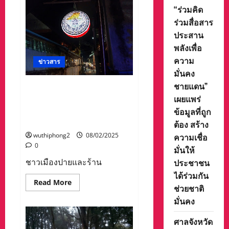
เปิด
“ร่วมคิด
ศูนย์
การ
ร่วมสื่อสาร
ศึกษา
ประสาน
พิเศษ
ตำบล
พลังเพื่อ
กะ
ไหล
ความ
ข่าวสาร
พร้อม
ทำ
มั่นคง
MOU
ระหว่าง
ชายแดน”
ชาวเมืองปายและร้านอาหาร
องค์การ
เผยแพร่
หลายแห่ง ก่อกระแสต้านชาว
บริหาร
ส่วน
ยิวในปายอย่างหนัก บางร้าน
ข้อมูลที่ถูก
ตำบล
กะ
ขึ้นป้ายไม่ต้อนรับ “มีคลิป”
ต้อง สร้าง
ไหล
จับ
wuthiphong2
08/02/2025
ความเชื่อ
มือ
0
มั่นให้
กับ
ศูนย์
ชาวเมืองปายและร้าน
ประชาชน
การ
ศึกษา
ได้ร่วมกัน
พิเศษ
Read
Read More
ประจำ
ช่วยชาติ
more
จังหวัด
about
พังงา
มั่นคง
ชาว
เมือง
ปาย
ศาลจังหวัด
และ