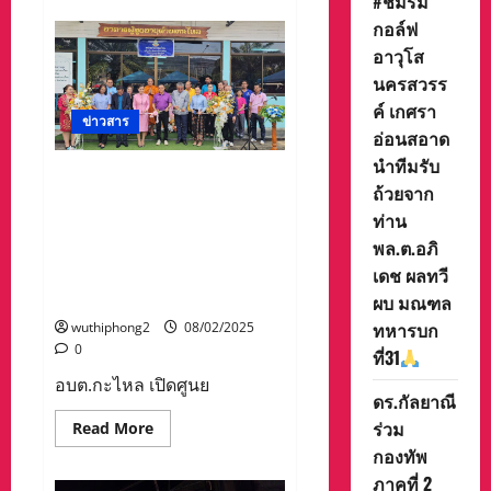
#ชมรม
สำนักงาน
กอล์ฟ
พัฒนา
ชุมชน
อาวุโส
จังหวัด
แม่ฮ่องสอน
นครสวรร
จัด
กิจกรรม
ค์ เกศรา
เดิน
ข่าวสาร
อ่อนสอาด
แบบ
“ยล
นำทีมรับ
วิถี
อบต.กะไหล เปิดศูนย์การศึกษา
มนต์
ถ้วยจาก
เสน่ห์
พิเศษตำบลกะไหลพร้อมทำ
แม่ฮ่องสอน”
ท่าน
MOU ระหว่างองค์การบริหาร
ส่ง
เสริม
พล.ต.อภิ
ส่วนตำบลกะไหลจับมือกับศูนย์
และ
การศึกษาพิเศษ ประจำจังหวัด
เดช ผลทวี
ประชาสัมพันธ์
ความ
พังงา
ผบ มณฑล
เป็น
อัต
ทหารบก
wuthiphong2
08/02/2025
ลักษณ์
0
ของ
ที่31
ผ้า
ชาติพันธุ์
อบต.กะไหล เปิดศูนย
13
ดร.กัลยาณี
กลุ่ม
ร่วม
Read
Read More
ของ
more
จังหวัด
กองทัพ
about
แม่ฮ่องสอน
อบต.กะ
ภาคที่ 2
ไหล