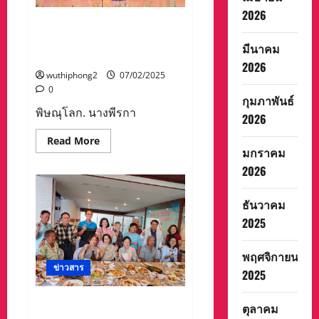
เมือง
ตำรวจ
2026
ภูธร
องค์การบริหารส่วนตำบลวัง
สภ.ปาย
พิกุล เข้าร่วมเปิดการแข่งขัน
ตชด.336
มีนาคม
ตำรวจ
กีฬาภายใน
สันติ
2026
บาล
wuthiphong2
07/02/2025
ฝ่าย
0
ปกครอง
กุมภาพันธ์
อำเภอ
พิษณุโลก. นางพีรกา
ปาย
2026
กวาดล้าง
จับกุม
Read
Read More
การก
more
มกราคม
ระ
about
ทำ
2026
องค์การ
ผิด
บริหาร
กฎหมาย
ส่วน
เกี่ยว
ตำบล
กับ
ธันวาคม
วัง
การ
พิกุล
2025
ท่อง
เข้า
เที่ยว
ร่วม
ใน
เปิด
พื้นที่
พฤศจิกายน
การ
อ.ปาย
ข่าวสาร
แข่งขัน
หลัง
2025
กีฬา
มี
ภายใน
เหตุ
ยิง
ศิษย์เก่าโรงเรียนโพฒิสาร
ตุลาคม
กร่าง