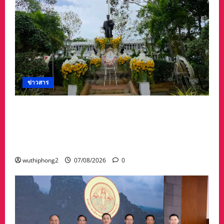
ข่าวสาร
ศาลจังหวัดระยอง วางพวงมาลา เนื่องใน ‘วันรพี’
ประจำปี 2569 น้อมรำลึกถึงพระกรุณาธิคุณและ
เทิดพระเกียรติของพระเจ้าบรมวงศ์เธอ พระองค์
เจ้ารพีพัฒนศักดิ์ฯ
wuthiphong2
07/08/2026
0