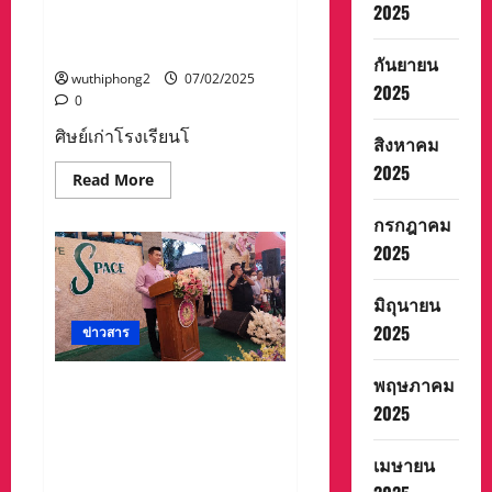
ศึกษา รุ่นม.ศ.5 ปี พ.ศ 2514 จัด
ใน
2025
รพ.ปาย
งานรวมรุ่นสังสรรค์ ระลึกถึง
ความหลัง
กันยายน
wuthiphong2
07/02/2025
2025
0
ศิษย์เก่าโรงเรียนโ
สิงหาคม
2025
Read
Read More
more
about
กรกฎาคม
ศิษย์
เก่า
2025
โรง
เรียน
โพฒิ
มิถุนายน
สาร
ศึกษา
2025
รุ่น
ข่าวสาร
ม.ศ.5
ปี
พ.ศ
พฤษภาคม
น่านจัดแสดงและจำหน่าย
2514
จัด
2025
ผลิตภัณฑ์ชุมชน (OTOP)
งาน
Creative Spaceและของดีเมือง
รวม
รุ่น
น่าน ในงานประจำปีและของดี
เมษายน
สังสรรค์
เมืองน่าน ประจำปี2568
ระลึก