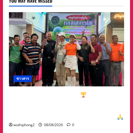
YOU MAY HAVE MISSED
ปี2568
ข่าวสาร
ทีมกอล์ฟอาวุโสนครสวรรค์คว้า
ชนะเลิศประเภท
ทีมรวม มาครอง ประธาน #ชมรมกอล์ฟอาวุโส
นครสวรรค์ เกศรา อ่อนสอาด นำทีมรับถ้วยจาก
ท่าน พล.ต.อภิเดช ผลทวี ผบ มณฑลทหารบกที่31
wuthiphong2
08/08/2026
0