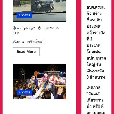
คุณภาพ
อบจ.สระแ
อากาศ
ดี
ก้ว สร้าง
มาก
ข่าวสาร
แต่
ชื่อระดับ
ยัง
คง
ประเทศ
wuthiphong2
หนาว
08/02/2025
คว้ารางวัล
นัก
0
ท่อง
ที่ 2
เที่ยว
เฉียบเอาจริงเด็ดต้
ยัง
ประเภท
คึกคัก
โดดเด่น
Read
Read More
more
อปท.ขนาด
about
ใหญ่ รับ
เงินรางวัล
3 ล้านบาท
เทศกาล
ข่าวสาร
“วันแม่”
เที่ยวสวน
ผู้ว่าราชการจังหวัด
น้ำ ฟรี!! ที่
แม่ฮ่องสอน เปิด “งานฤดูหนาว
สยามอะเม