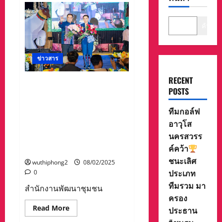
ค้นหา
ข่าวสาร
RECENT
สำนักงานพัฒนาชุมชนจังหวัด
POSTS
แม่ฮ่องสอน จัดกิจกรรมเดิน
แบบ “ยลวิถี มนต์เสน่ห์
ทีมกอล์ฟ
แม่ฮ่องสอน” ส่งเสริม และ
อาวุโส
ประชาสัมพันธ์ ความเป็นอัต
นครสวรร
ลักษณ์ของผ้าชาติพันธุ์ 13 กลุ่ม
ค์คว้า
ของจังหวัดแม่ฮ่องสอน
ชนะเลิศ
wuthiphong2
08/02/2025
ประเภท
0
ทีมรวม มา
สำนักงานพัฒนาชุมชน
ครอง
Read
Read More
ประธาน
more
about