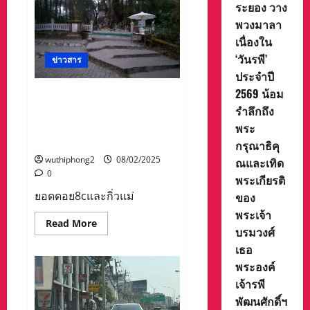
ร้าน
ระยอง วาง
อาหาร
พวงมาลา
หลาย
แห่ง
เนื่องใน
ก่อ
กระแส
‘วันรพี’
ข่าวสาร
ต้าน
ชาว
ประจำปี
ยิว
ใน
2569 น้อม
ยอดดอย8cและกิ่วแม่ปาน
ปาย
รำลึกถึง
อากาศปิด คุณภาพอากาศดี
อย่าง
หนัก
มากแต่ยังคงหนาว นักท่อง
พระ
บาง
ร้าน
เที่ยวยังคึกคัก
กรุณาธิคุ
ขึ้น
ป้าย
wuthiphong2
08/02/2025
ณและเทิด
ไม่
0
ต้อนรับ
พระเกียรติ
“มี
ยอดดอย8cและกิ่วแม่
ของ
คลิป”
พระเจ้า
Read
Read More
บรมวงศ์
more
about
เธอ
ยอด
ดอย8cและ
พระองค์
กิ่ว
แม่
เจ้ารพี
ปาน
พัฒนศักดิ์ฯ
อากาศ
ปิด