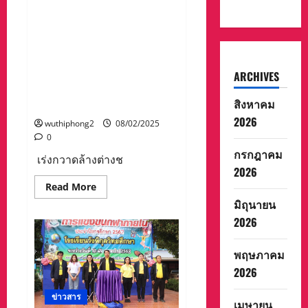
ความ
เมือง ตำรวจภูธร สภ.ปาย
สุข
และ
ตชด.336 ตำรวจสันติบาล ฝ่าย
รอย
ปกครองอำเภอปาย กวาดล้าง
ยิ้ม
ให้
จับกุมการกระทำผิดกฎหมาย
แก่
เกี่ยวกับการท่องเที่ยวในพื้นที่
ARCHIVES
ประชาชน
ชาว
อ.ปาย หลังมีเหตุยิงกร่างใน
จังหวัด
สิงหาคม
รพ.ปาย
แม่ฮ่องสอน
2026
wuthiphong2
08/02/2025
0
กรกฎาคม
เร่งกวาดล้างต่างช
2026
Read
Read More
more
มิถุนายน
about
ตำรวจ
2026
ท่อง
เที่ยว
แม่ฮ่องสอน
พฤษภาคม
ร่วม
กับ
2026
ตำรวจ
ตรวจ
คน
ข่าวสาร
เข้า
เมษายน