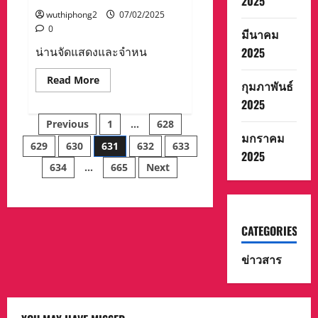
2025
ถึง
wuthiphong2
07/02/2025
ความ
หลัง
0
มีนาคม
2025
น่านจัดแสดงและจำหน
Read
Read More
กุมภาพันธ์
more
about
2025
น่าน
Posts
จัด
Previous
1
…
628
แสดง
มกราคม
และ
629
630
631
632
633
pagination
จำหน่าย
2025
ผลิตภัณฑ์
634
…
665
Next
ชุมชน
(OTOP)
Creative
Spaceและ
ของดี
เมือง
น่าน
CATEGORIES
ใน
งาน
ข่าวสาร
ประจำ
ปี
และ
ของดี
เมือง
น่าน
ประจำ