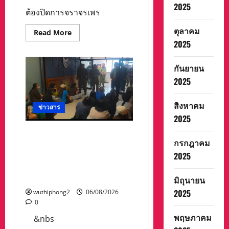
2025
ต้องปิดการจราจรเพร
ตุลาคม
Read
Read More
more
2025
about
#ด่วน
เกิด
กันยายน
ฝน
ตกหนัก
2025
เมื่อ
คืน
ที่
ผ่าน
สิงหาคม
ข่าวสาร
มา
2025
น้ำป่า
พัด
คอ
ลาว ส่งกลับ 32 คนไทย หลัง
สะพาน
กรกฎาคม
จากทางการ สปป.ลาว
ของ
ตำบล
2025
กวาดล้างเครือข่ายทำเว็บพนัน
ห้วย
และสแกมเมอร์ และผลักดัน
ผา
วัด
ส่งกลับไทย
มิถุนายน
ป่า
ถ้ำ
2025
wuthiphong2
06/08/2026
วัว
0
น้ำ
ท่วม
พฤษภาคม
กุฏิ
&nbs
พระ