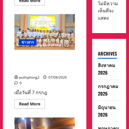
Read
Read More
รัฐ”
ไม่มีความ
more
about
เห็นที่จะ
บทความ
การ
แสดง
ปฏิรูป
ประเทศ”7
สิง
หา
วัน
รพี“
ข่าวสาร
อุดมคติ
นัก
กฎหมาย
ARCHIVES
ภาย
ปทุมธานี ทม.คูคต จัดทอด
ใต้
ผ้าป่าโครงการเปลี่ยนกองขยะ
สิงหาคม
วิกฤติ
ศรัทธา
เป็นกองบุญ
2026
wuthiphong2
07/08/2026
0
กรกฎาคม
เมื่อวันที่ 7 กรกฎ
2026
Read
Read More
มิถุนายน
more
about
2026
ปทุมธานี
ทม.คูคต
จัด
พฤษภาคม
ทอด