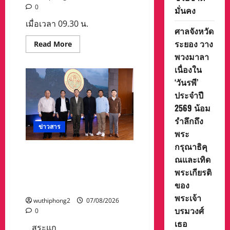
ต้อง
0
สร้าง
มั่นคง
ความ
เชื่อ
เมื่อเวลา 09.30 น.
ศาลจังหวัด
มั่น
ให้
ระยอง วาง
Read
Read More
ประชาชน
more
ได้
พวงมาลา
about
ร่วม
ศาล
กัน
เนื่องใน
จังหวัด
ช่วย
ระยอง
ชาติ
‘วันรพี’
วาง
มั่นคง
ประจำปี
พวง
มาลา
2569 น้อม
เนื่อง
ใน
รำลึกถึง
‘วัน
ข่าวสาร
รพี’
พระ
ประจำ
ปี
กรุณาธิคุ
2569
อบจ.สระแก้ว สร้างชื่อระดับ
ณและเทิด
น้อม
ประเทศ คว้ารางวัลที่ 2
รำลึก
พระเกียรติ
ถึง
ประเภทโดดเด่น อปท.ขนาด
พระ
ของ
ใหญ่ รับเงินรางวัล 3 ล้านบาท
กรุณาธิคุณ
และ
พระเจ้า
wuthiphong2
07/08/2026
เทิด
พระ
บรมวงศ์
0
เกียรติ
เธอ
ของ
สระแก