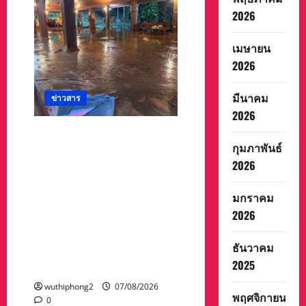
ผ้าป่า
2026
โครงการ
เปลี่ยน
กอง
ขยะ
เมษายน
เป็นก
2026
อง
บุญ
มีนาคม
ข่าวสาร
2026
#ด่วนเกิดฝนตกหนักเมื่อคืนที่
กุมภาพันธ์
ผ่านมาน้ำป่าพัดคอสะพานของ
ตำบลห้วยผา วัดป่าถ้ำวัว น้ำ
2026
ท่วมกุฏิพระ รีบนำนักท่องเที่ยว
ออกจากพื้นที่เกรงความ
มกราคม
ปลอดภัยจากน้ำป่า เพราะถนน
2026
คอสะพานถูกตัดขาด จนถนน
ได้รับความเสียหายในวัดป่าถ้ำ
ธันวาคม
วัวและถนน เส้น1095
2025
แม่ฮ่องสอน เชียงใหม่
wuthiphong2
07/08/2026
พฤศจิกายน
0