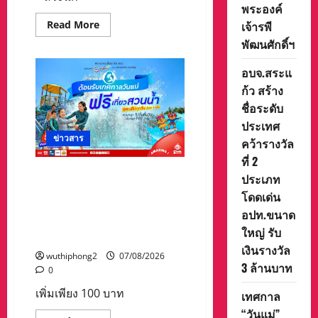
พระเจ้า
พระองค์
บรม
วงศ์
Read
Read More
เจ้ารพี
เธอ
more
พระองค์
พัฒนศักดิ์ฯ
about
เจ้า
อบจ.สระแก้ว
รพี
สร้าง
พัฒน
อบจ.สระแ
ชื่อ
ศักดิ์ฯ
ระดับ
ก้ว สร้าง
ประเทศ
คว้า
ชื่อระดับ
รางวัล
ที่
ประเทศ
2
ข่าวสาร
คว้ารางวัล
ประเภท
โดด
ที่ 2
เด่น
อปท.ขนาด
เทศกาล “วันแม่” เที่ยวสวนน้ำ
ประเภท
ใหญ่
ฟรี!! ที่สยามอะเมซิ่งพาร์ด
รับ
โดดเด่น
เงิน
สำหรับผู้ได้รับสิทธิ์ “ไทยช่วย
รางวัล
อปท.ขนาด
ไทยพลัส” และผู้ถือ “บัตร
3
ใหญ่ รับ
ล้าน
สวัสดิการแห่งรัฐ”
บาท
เงินรางวัล
wuthiphong2
07/08/2026
3 ล้านบาท
0
เพิ่มเพียง 100 บาท
เทศกาล
“วันแม่”