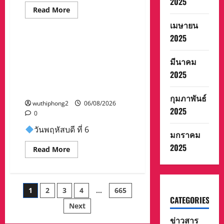
2025
รีบ
Read
Read More
นำ
more
นัก
ข่าวสาร
about
เมษายน
ท่อง
ลาว
เที่ยว
2025
ส่ง
ออก
กลับ
จาก
“เมืองยืดหยุ่น” เทศบาลนคร
32
พื้นที่
นครสวรรค์ หารือ ทุกภาคส่วน
คน
เกรง
มีนาคม
ไทย
ความ
: แนวทางรับมือความเสี่ยงภัย
หลัง
ปลอดภัย
2025
พิบัติ ผลกระทบเปลี่ยนแปลงภูมิ
จาก
จาก
ทางการ
น้ำป่า
อากาศ อย่างมั่นคงยั่งยืน
สปป.ลาว
เพราะ
กุมภาพันธ์
กวาดล้าง
ถนน
wuthiphong2
06/08/2026
เครือ
คอ
2025
0
ข่าย
สะพาน
ทำ
ถูก
เว็บ
วันพฤหัสบดี ที่ 6
ตัดขาด
มกราคม
พนัน
จน
และ
ถนน
2025
Read
Read More
ส
ได้
more
แกม
รับ
about
เม
ความ
“เมือง
อร์
เสีย
ยืดหยุ่น”
และ
หาย
เทศบาล
ผลัก
ใน
Posts
1
2
3
4
…
665
นคร
ดัน
วัด
นครสวรรค์
ส่ง
CATEGORIES
ป่า
หารือ
กลับ
Next
ถ้ำ
pagination
ทุก
ไทย
วัว
ข่าวสาร
ภาค
และ