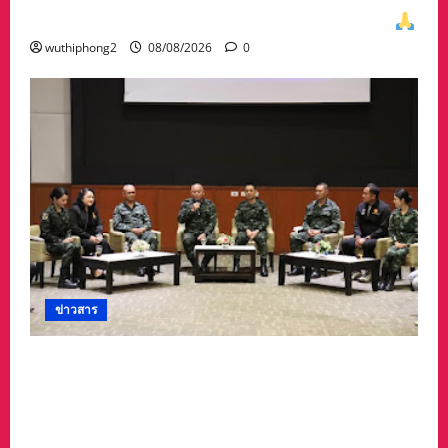
ท่าน พล.ต.อภิเดช ผลทวี ผบ มณฑลทหารบกที่31
wuthiphong2
08/08/2026
0
ข่าวสาร
ดร.กัลยาณี ร่วม กองทัพภาคที่ 2 “ร่วมคิด ร่วม
สื่อสาร ประสานพลังเพื่อความมั่นคงชายแดน” เผย
แพร่ข้อมูลที่ถูกต้อง สร้างความเชื่อมั่นให้ประชาชน
ได้ร่วมกันช่วยชาติมั่นคง