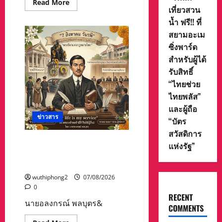
Read
Read More
เที่ยวสวน
more
about
น้ำ ฟรี!! ที่
เทศกาล
“วัน
สยามอะเม
แม่”
เที่ยว
ซิ่งพาร์ด
สวน
น้ำ
สำหรับผู้ได้
ฟรี!!
รับสิทธิ์
ที่
สยาม
“ไทยช่วย
อะ
เม
ไทยพลัส”
ซิ่ง
พาร์
และผู้ถือ
ด
ข่าวสาร
“บัตร
สำหรับ
ผู้
สวัสดิการ
ได้
รับ
บทความการปฏิรูปประเทศ”7
แห่งรัฐ”
สิทธิ์
สิงหา วันรพี“ อุดมคตินัก
“ไทย
ช่วย
กฎหมายภายใต้วิกฤติศรัทธา
ไทย
พลัส”
wuthiphong2
07/08/2026
และ
0
ผู้
RECENT
ถือ
นายอลงกรณ์ พลบุตร&
“บัตร
COMMENTS
สวัสดิการ
แห่ง