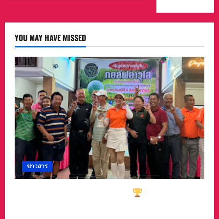
ส่วน
ถนน
:
เส้น1095
แนวทาง
แม่ฮ่องสอน
รับมือ
เชียงใหม่
ความ
เสี่ยง
YOU MAY HAVE MISSED
ภัย
พิบัติ
ผลก
ระ
ทบ
เปลี่ยนแปลง
ภูมิ
อากาศ
อย่าง
มั่นคง
ยั่งยืน
ข่าวสาร
ทีมกอล์ฟอาวุโสนครสวรรค์คว้า
ชนะเลิศประเภท
ทีมรวม มาครอง ประธาน #ชมรมกอล์ฟอาวุโส
นครสวรรค์ เกศรา อ่อนสอาด นำทีมรับถ้วยจาก