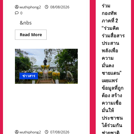
นำ
ร่วม
ทีม
wuthiphong2
08/08/2026
รับ
กองทัพ
0
ถ้วย
จาก
ภาคที่ 2
ท่าน
&nbs
พล.ต.อภิ
“ร่วมคิด
เดช
Read
ผล
Read More
ร่วมสื่อสาร
more
ทวี
ประสาน
about
ผบ
ดร.กัลยาณี
มณฑล
พลังเพื่อ
ร่วม
ทหาร
กองทัพ
บก
ความ
ภาค
ที่31
ที่
มั่นคง
2
“ร่วม
ชายแดน”
คิด
ข่าวสาร
เผยแพร่
ร่วม
สื่อสาร
ข้อมูลที่ถูก
ประสาน
ศาลจังหวัดระยอง วางพวง
พลัง
ต้อง สร้าง
เพื่อ
มาลา เนื่องใน ‘วันรพี’ ประจำปี
ความ
ความเชื่อ
2569 น้อมรำลึกถึงพระ
มั่นคง
มั่นให้
ชายแดน”
กรุณาธิคุณและเทิดพระเกียรติ
เผย
ประชาชน
ของพระเจ้าบรมวงศ์เธอ
แพร่
ข้อมูล
พระองค์เจ้ารพีพัฒนศักดิ์ฯ
ได้ร่วมกัน
ที่
ถูก
ช่วยชาติ
wuthiphong2
07/08/2026