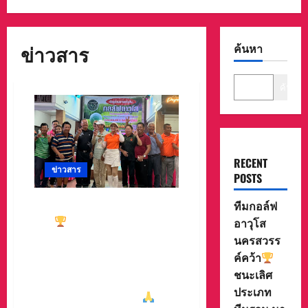
ข่าวสาร
ค้นหา
ค้นหา
RECENT
ข่าวสาร
POSTS
ทีมกอล์ฟอาวุโสนครสวรรค์
ทีมกอล์ฟ
คว้า
ชนะเลิศประเภท ทีม
อาวุโส
รวม มาครอง ประธาน #ชมรม
นครสวรร
กอล์ฟอาวุโสนครสวรรค์ เกศ
ค์คว้า
รา อ่อนสอาด นำทีมรับถ้วย
ชนะเลิศ
จากท่าน พล.ต.อภิเดช ผลทวี
ประเภท
ผบ มณฑลทหารบกที่31