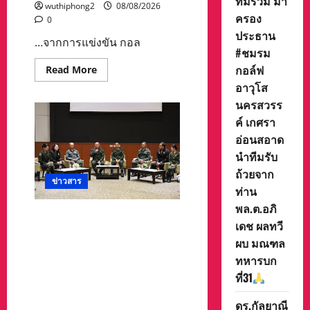
ทีมรวม มา
wuthiphong2
08/08/2026
ครอง
0
ประธาน
…จากการแข่งขัน กอล
#ชมรม
กอล์ฟ
Read
Read More
more
อาวุโส
about
ทีม
นครสวรร
กอล์ฟ
อาวุโส
ค์ เกศรา
นครสวรรค์
คว้า
อ่อนสอาด
นำทีมรับ
ชนะ
เลิศ
ถ้วยจาก
ประเภท
ข่าวสาร
ทีม
ท่าน
รวม
มา
พล.ต.อภิ
ครอง
ดร.กัลยาณี ร่วม กองทัพภาคที่
เดช ผลทวี
ประธาน
2 “ร่วมคิด ร่วมสื่อสาร
#ชมรม
ผบ มณฑล
กอล์ฟ
ประสานพลังเพื่อความมั่นคง
อาวุโส
ทหารบก
ชายแดน” เผยแพร่ข้อมูลที่ถูก
นครสวรรค์
เกศ
ที่31
ต้อง สร้างความเชื่อมั่นให้
รา
ประชาชนได้ร่วมกันช่วยชาติ
อ่อน
สอาด
ดร.กัลยาณี
มั่นคง