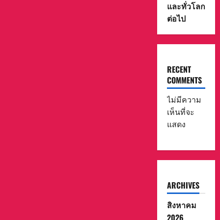
และทั่วโลก
เชี่ยวชาญ
ใน
ต่อไป
ระดับ
นานาชาติ
สะท้อน
ถึง
ศักยภาพ
ของ
ทีม
RECENT
ผู้
สร้าง
COMMENTS
ใน
การ
พัฒนา
ไม่มีความ
ผล
งาน
เห็นที่จะ
ที่
แสดง
มี
มาตรฐาน
ระดับ
โลก
และ
ความ
สำเร็จ
ครั้ง
นี้
ARCHIVES
ยัง
เป็น
อีก
สิงหาคม
หนึ่ง
ก้าว
2026
สำคัญ