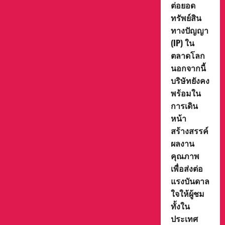
ต่อยอด
สำนักงาน
หนึ่ง
เขต
ความ
ทรัพย์สิน
พื้นที่
สำเร็จ
การ
ที่
ทางปัญญา
ศึกษา
สำคัญ
มัธยมศึกษา
(IP) ใน
อีก
นครสวรรค์
ครั้ง
ตลาดโลก
ของ
T&B
นอกจากนี้
Media
Global
บริษัทยังคง
Thailand
ที่
พร้อมใน
นอกจาก
การเดิน
นำ
เสนอ
หน้า
ผล
งาน
สร้างสรรค์
แอนิเมชัน
คุณภาพ
ผลงาน
สู่
คุณภาพ
สายตา
ผู้
เพื่อส่งต่อ
ชม
แล้ว
แรงบันดาล
ยัง
ได้
ใจให้ผู้ชม
รับ
การ
ทั้งใน
ยอมรับ
ประเทศ
จาก
ผู้