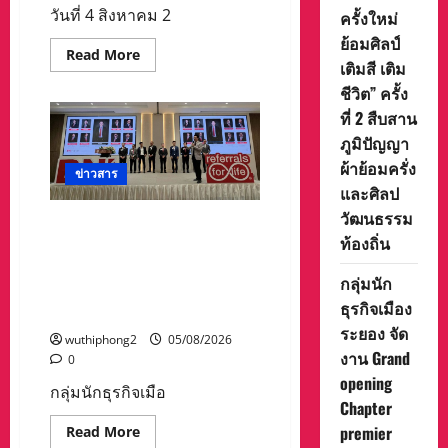
ยล
วันที่ 4 สิงหาคม 2
ครั้งใหม่
ได้
ตลอด
ย้อมศิลป์
เดือน”
Read
Read More
ตั้งแต่
เติมสี เติม
more
วัน
about
ที่
ชีวิต” ครั้ง
ลำปาง
3–
เปิด
ที่ 2 สืบสาน
17
งาน
สิงหาคม
“ครั่ง
ภูมิปัญญา
2569
ครั้ง
ณ
ใหม่
ผ้าย้อมครั่ง
ข่าวสาร
วัด
ย้อม
พระ
และศิลป
ศิลป์
ธาตุ
เติม
วัฒนธรรม
หนองบัว
สี
กลุ่มนักธุรกิจเมืองระยอง จัด
เติม
ท้องถิ่น
งาน Grand opening Chapter
ชีวิต”
ครั้ง
premier Rayong พบปะแลก
ที่
กลุ่มนัก
เปลี่ยน-สร้างคอนเนคชั่นความ
2
สืบสาน
ธุรกิจเมือง
เข้มแข็งของธุรกิจ
ภูมิปัญญา
ระยอง จัด
ผ้า
wuthiphong2
05/08/2026
ย้อม
งาน Grand
0
ครั่ง
และ
opening
ศิลป
กลุ่มนักธุรกิจเมือ
วัฒนธรรม
Chapter
ท้อง
Read
premier
Read More
ถิ่น
more