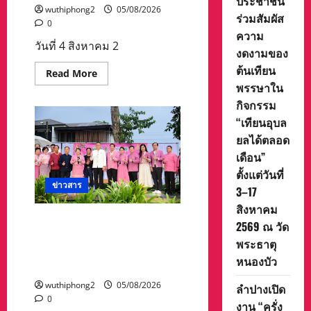
ประชาชน
wuthiphong2
05/08/2026
ร่วมสัมผัส
0
ความ
วันที่ 4 สิงหาคม 2
งดงามของ
ต้นเทียน
Read
Read More
more
พรรษาใน
about
จังหวัด
กิจกรรม
อุบลราชธานี
“เทียนอุบล
ขอ
เชิญ
ยลได้ตลอด
ชวน
นัก
เดือน”
ท่อง
เที่ยว
ตั้งแต่วันที่
และ
ข่าวสาร
ประชาชน
3–17
ร่วม
สิงหาคม
สัมผัส
ความ
ลำปางเปิดงาน “ครั่งครั้งใหม่
2569 ณ วัด
งดงาม
ย้อมศิลป์ เติมสี เติมชีวิต” ครั้งที่
ของ
พระธาตุ
ต้น
2 สืบสานภูมิปัญญาผ้าย้อมครั่ง
เทียน
หนองบัว
และศิลปวัฒนธรรมท้องถิ่น
พรรษา
ใน
wuthiphong2
05/08/2026
กิจกรรม
ลำปางเปิด
“เทียน
0
งาน “ครั่ง
อุบล