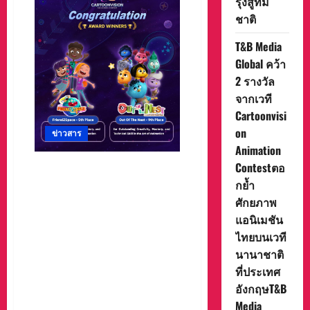
รุ่งสู่ทีม
ศึก
ฮับกิ
ชาติ
โด
นักเรียน!
กรม
T&B Media
พลศึกษา
Global คว้า
มอบ
เหรียญ
2 รางวัล
รางวัล
เชิดชู
จากเวที
ดาว
รุ่ง
Cartoonvisi
สู่
on
ทีม
ข่าวสาร
ชาติ
Animation
Contestตอ
T&B Media Global คว้า 2 รางวัล
กย้ำ
จากเวที Cartoonvision
Animation Contestตอกย้ำ
ศักยภาพ
ศักยภาพแอนิเมชันไทยบนเวที
แอนิเมชัน
นานาชาติ ที่ประเทศ
ไทยบนเวที
อังกฤษT&B Media Global
นานาชาติ
Thailand โดย ดร.แตน ณัฐวัฒน์
ที่ประเทศ
อริยวรารมย์ สร้างความภาค
อังกฤษT&B
ภูมิใจให้กับวงการแอนิเมชัน
Media
ไทยอีกครั้ง กับผลงาน