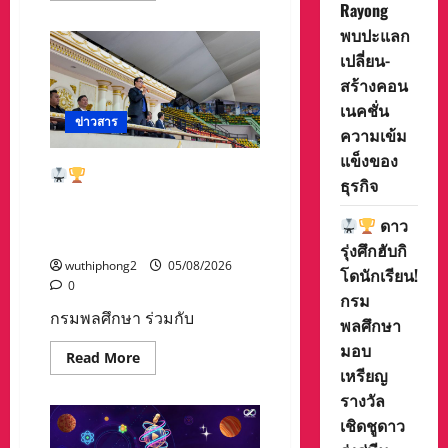
Rayong
about
กลุ่ม
พบปะแลก
นัก
ธุรกิจ
เปลี่ยน-
เมือง
ระยอง
สร้างคอน
จัด
เนคชั่น
งาน
Grand
ข่าวสาร
ความเข้ม
opening
Chapter
แข็งของ
premier
ดาวรุ่งศึกฮับกิโด
Rayong
ธุรกิจ
พบปะ
นักเรียน! กรมพลศึกษา มอบ
แลก
เหรียญรางวัล เชิดชูดาวรุ่งสู่
เปลี่ยน-
ดาว
สร้าง
ทีมชาติ
รุ่งศึกฮับกิ
คอน
เน
wuthiphong2
05/08/2026
โดนักเรียน!
คชั่น
0
ความ
กรม
เข้ม
กรมพลศึกษา ร่วมกับ
แข็ง
พลศึกษา
ของ
ธุรกิจ
มอบ
Read
Read More
more
เหรียญ
about
รางวัล
เชิดชูดาว
ดาว
รุ่ง