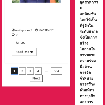
อุตสาหกรร
เดิน
Nest
หน้า
(องครักษ์
ม
สัญจร
###โรงเรียรนวมินทราชูทิศ
พิทักษ์
กิจกรรม
แอนิเมชัน
เจี๊ยบ)
มัชฌิมได้รับ 3 รางวัลจาก
ขับขี่
ก็ได้
ปลอดภัย“บิด
สำนักงานเขตพื้นที่การศึกษา
ไทยให้เป็น
คว้า
BIKE
รางวัล
มัธยมศึกษานครสวรรค์
SMART
ที่รู้จักใน
TOP
RIDER
9
wuthiphong2
04/08/2026
ระดับสากล
2026”
ใน
ยก
0
สาขา
ซึ่งเป็นการ
ระดับ
Outstanding
การ
&nbs
สร้าง
Creativity,
เรียน
Mastery,
รู้
โอกาสใน
and
ความ
Read
Read More
Technical
ปลอดภัย
การขยาย
more
Skill
ทาง
about
in
ความร่วม
ถนน
###โรง
the
ใน
เรีย
Art
มือด้าน
เด็ก
รนว
of
Posts
และ
1
2
3
4
…
664
มิ
การจัด
Animation
เยาวชน
นท
จาก
จำหน่าย
รา
Next
เวที
pagination
ชู
การ
การสร้าง
ทิศ
ประกวด
มัชฌิม
Cartoonvision
พันธมิตร
ได้
Animation
รับ
ทางธุรกิจ
Contestซึ่ง
3
ถือ
รางวัล
และการ
เป็น
จาก
อีก