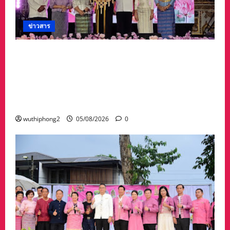
ข่าวสาร
จังหวัดอุบลราชธานีขอเชิญชวนนักท่องเที่ยวและ
ประชาชนร่วมสัมผัสความงดงามของต้นเทียน
พรรษาในกิจกรรม “เทียนอุบล ยลได้ตลอดเดือน”
ตั้งแต่วันที่ 3–17 สิงหาคม 2569 ณ วัดพระธาตุ
หนองบัว
wuthiphong2
05/08/2026
0