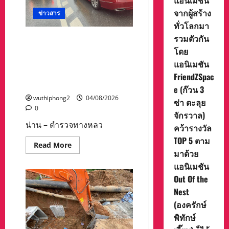
แอนิเมชัน
Animation
จากผู้สร้าง
ข่าวสาร
Contestตอกย้ำ
ศักยภาพ
ทั่วโลกมา
แอนิเมชัน
ไทย
รวมตัวกัน
รถบรรทุกพ่วงพลิกคว่ำขวาง
บน
ถนนสายน่าน–แพร่ ตำรวจ
โดย
เวที
นานาชาติ
ทางหลวงแจ้งเตือนผู้ใช้เส้น
แอนิเมชัน
ที่
ประเทศ
ทาง ขาเข้าเวียงสาใช้ได้เพียง 1
FriendZSpac
อังกฤษT&B
ช่องจราจร
Media
e (ก๊วน 3
Global
wuthiphong2
04/08/2026
Thailand
ซ่า ตะลุย
โดย
0
จักรวาล)
ดร.แตน
ณัฐ
น่าน – ตำรวจทางหลว
คว้ารางวัล
วัฒน์
อริย
TOP 5 ตาม
ว
Read
Read More
รา
more
มาด้วย
รมย์
about
สร้าง
แอนิเมชัน
รถ
ความ
บรรทุก
Out Of the
ภาค
พ่วง
ภูมิใจ
พลิก
Nest
ให้
คว่ำ
กับ
ขวาง
(องครักษ์
วงการ
ถนน
แอนิเมชัน
สาย
พิทักษ์
ไทย
น่าน–
อีก