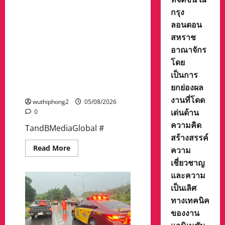
ขยายความร่วมมือด้านการจัด
กรุง
จำหน่าย การสร้างพันธมิตร
ทางธุรกิจ และการต่อยอด
ลอนดอน
ทรัพย์สินทางปัญญา (IP) ใน
สหราช
ตลาดโลก นอกจากนี้บริษัทยัง
อาณาจักร
คงพร้อมในการเดินหน้า
โดย
สร้างสรรค์ผลงานคุณภาพ เพื่อ
เป็นการ
ส่งต่อแรงบันดาลใจให้ผู้ชมทั้ง
ยกย่องผล
ในประเทศและทั่วโลกต่อไป
งานที่โดด
wuthiphong2
05/08/2026
เด่นด้าน
0
ความคิด
TandBMediaGlobal #
สร้างสรรค์
Read
Read More
ความ
more
เชี่ยวชาญ
about
T&B
และความ
Media
Global
เป็นเลิศ
คว้า
2
ทางเทคนิค
รางวัล
จาก
ของงาน
เวที
Cartoonvision