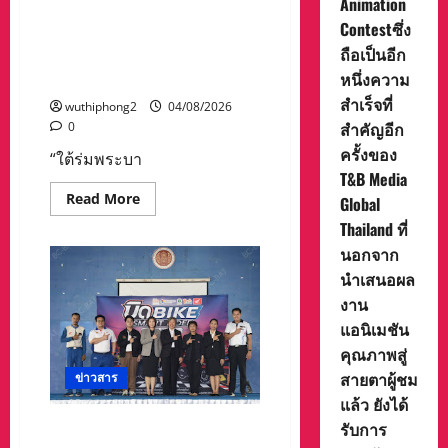
Animation
เพื่อน
ร่วมกับ เทศบาลนครหัวหิน
ประกวด
คน
Contestซึ่ง
แอนิเมชัน
เตรียมจัดงาน ท่องเที่ยวเชิง
งาน
ระดับ
ถือเป็นอีก
ใช้
นานาชาติ
ประวัติศาสตร์จังหวัด
แมคโคร
ที่
หนึ่งความ
ประจวบคีรีขันธ์
ขุด
จัด
ช่วย
ขึ้น
สำเร็จที่
wuthiphong2
04/08/2026
รอด
ณ
หวุดหวิด
กรุง
สำคัญอีก
0
ลอนดอน
ครั้งของ
สห
“ใต้ร่มพระบา
ราช
T&B Media
อาณาจักร
โดย
Read
Read More
Global
เป็นการ
more
ยกย่อง
about
Thailand ที่
ผล
ท่อง
นอกจาก
งาน
เที่ยว
ที่
และ
นำเสนอผล
โดด
กีฬา
เด่น
ประ
งาน
ด้าน
จวบฯ
ความ
ร่วม
แอนิเมชัน
คิด
กับ
สร้างสรรค์
เทศบาล
คุณภาพสู่
ความ
นคร
สายตาผู้ชม
เชี่ยวชาญ
ข่าวสาร
หัวหิน
และ
เตรียม
แล้ว ยังได้
ความ
จัด
เป็น
งาน
รับการ
สสส. – สอศ. จับมือ สถาบันยุว
เลิศ
ท่อง
ทาง