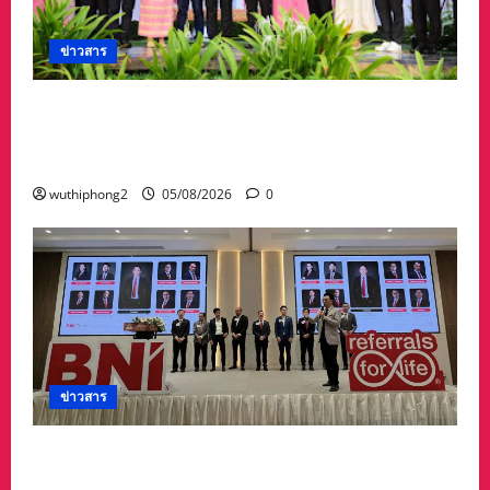
ข่าวสาร
ลำปางเปิดงาน “ครั่งครั้งใหม่ ย้อมศิลป์ เติมสี เติม
ชีวิต” ครั้งที่ 2 สืบสานภูมิปัญญาผ้าย้อมครั่งและ
ศิลปวัฒนธรรมท้องถิ่น
wuthiphong2
05/08/2026
0
ข่าวสาร
กลุ่มนักธุรกิจเมืองระยอง จัดงาน Grand opening
Chapter premier Rayong พบปะแลกเปลี่ยน-สร้าง