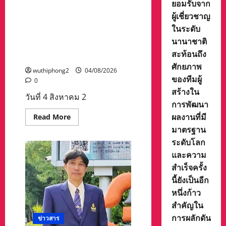
ทัศน์ ฯ – ภาคีเครือข่าย เดิน
เที่ยว
ยอมรับจาก
เทคนิค
เชิง
หน้าสัญจรกิจกรรมขับขี่
ของ
ผู้เชี่ยวชาญ
ประวัติศาสตร์
งาน
จังหวัด
ปลอดภัย“บิด BIKE SMART
ในระดับ
แอนิเมชัน
ประจวบคีรีขันธ์
RIDER 2026” ยกระดับการเรียน
จาก
นานาชาติ
ผู้
รู้ความปลอดภัยทางถนนใน
สร้าง
สะท้อนถึง
เด็กและเยาวชน
ทั่ว
โลก
ศักยภาพ
มา
wuthiphong2
04/08/2026
ของทีมผู้
รวม
0
ตัว
สร้างใน
กัน
วันที่ 4 สิงหาคม 2
โดย
การพัฒนา
แอนิเมชัน
FriendZSpace
ผลงานที่มี
Read
Read More
(ก๊วน
more
3
มาตรฐาน
about
ซ่า
สสส.
ระดับโลก
ตะลุย
–
จักรวาล)
สอศ.
และความ
คว้า
จับ
รางวัล
มือ
สำเร็จครั้ง
TOP
สถาบัน
5
นี้ยังเป็นอีก
ยุว
ตาม
ทัศน์
มา
หนึ่งก้าว
ฯ
ด้วย
–
สำคัญใน
แอนิเมชัน
ภาคี
Out
เครือ
การผลักดัน
ข่าวสาร
Of
ข่าย
the