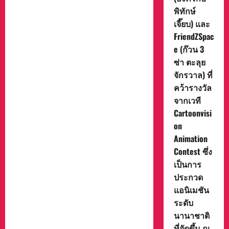
รางวัล TOP 9 ในสาขา
พิทักษ์
Outstanding Creativity, Mastery,
เจี๊ยบ) และ
and Technical Skill in the Art of
FriendZSpac
Animation จากเวทีการประกวด
e (ก๊วน 3
Cartoonvision Animation
Contestซึ่งถือเป็นอีกหนึ่งความ
ซ่า ตะลุย
สำเร็จที่สำคัญอีกครั้งของ T&B
จักรวาล) ที่
Media Global Thailand ที่
คว้ารางวัล
นอกจากนำเสนอผลงาน
จากเวที
แอนิเมชันคุณภาพสู่สายตาผู้
Cartoonvisi
ชมแล้ว ยังได้รับการยอมรับ
on
จากผู้เชี่ยวชาญในระดับ
Animation
นานาชาติ สะท้อนถึงศักยภาพ
ของทีมผู้สร้างในการพัฒนาผล
Contest ซึ่ง
งานที่มีมาตรฐานระดับโลก
เป็นการ
และความสำเร็จครั้งนี้ยังเป็น
ประกวด
อีกหนึ่งก้าวสำคัญในการผลัก
แอนิเมชัน
ดันอุตสาหกรรมแอนิเมชันไทย
ระดับ
ให้เป็นที่รู้จักในระดับสากล ซึ่ง
นานาชาติ
เป็นการสร้างโอกาสในการ
ที่จัดขึ้น ณ