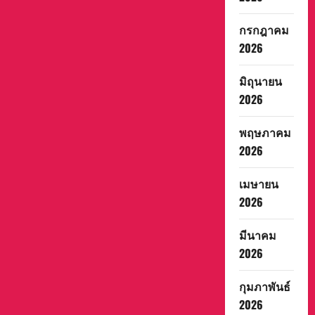
ใน
การ
กรกฎาคม
ผลัก
ดัน
2026
อุตสาหกรรม
แอนิเมชัน
ไทย
ให้
มิถุนายน
เป็น
2026
ที่
รู้จัก
ใน
ระดับ
พฤษภาคม
สากล
ซึ่ง
2026
เป็นการ
สร้าง
โอกาส
เมษายน
ใน
การ
2026
ขยาย
ความ
ร่วม
มีนาคม
มือ
ด้าน
2026
การ
จัด
จำหน่าย
กุมภาพันธ์
การ
สร้าง
2026
พันธมิตร
ทาง