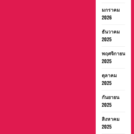
ธุรกิจ
และ
มกราคม
การ
2026
ต่อย
อด
ทรัพย์สิน
ทาง
ธันวาคม
ปัญญา
(IP)
2025
ใน
ตลาด
โลก
พฤศจิกายน
นอกจาก
นี้
2025
บริษัท
ยัง
คง
ตุลาคม
พร้อม
ใน
2025
การ
เดิน
หน้า
กันยายน
สร้างสรรค์
ผล
2025
งาน
คุณภาพ
เพื่อ
ส่ง
สิงหาคม
ต่อ
แรง
2025
บันดาล
ใจ