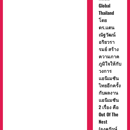
แอนิเมชัน 2 เรื่อง คือ Out Of
Global
The Nest (องครักษ์พิทักษ์เจี๊ยบ)
Thailand
และ FriendZSpace (ก๊วน 3 ซ่า
โดย
ตะลุยจักรวาล) ที่คว้ารางวัล
ดร.แตน
จากเวที Cartoonvision
ณัฐวัฒน์
Animation Contest ซึ่งเป็นการ
อริยวรา
ประกวดแอนิเมชันระดับ
รมย์ สร้าง
นานาชาติที่จัดขึ้น ณ กรุง
ลอนดอน สหราชอาณาจักร
ความภาค
โดยเป็นการยกย่องผลงานที่
ภูมิใจให้กับ
โดดเด่นด้านความคิด
วงการ
สร้างสรรค์ ความเชี่ยวชาญ
แอนิเมชัน
และความเป็นเลิศทางเทคนิค
ไทยอีกครั้ง
ของงานแอนิเมชันจากผู้สร้าง
กับผลงาน
ทั่วโลกมารวมตัวกันโดย
แอนิเมชัน
แอนิเมชัน FriendZSpace (ก๊วน
2 เรื่อง คือ
3 ซ่า ตะลุยจักรวาล) คว้า
รางวัล TOP 5 ตามมาด้วย
Out Of The
แอนิเมชัน Out Of the Nest
Nest
(องครักษ์พิทักษ์เจี๊ยบ) ก็ได้คว้า
(องครักษ์