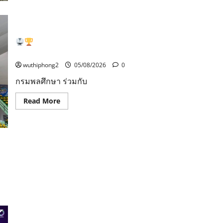
about
ธาตุ
ย้อม
กลุ่ม
หนองบัว
ครั่ง
นัก
และ
ธุรกิจ
ศิลป
เมือง
วัฒนธรรม
ระยอง
ดาวรุ่งศึกฮับกิโดนักเรียน! กรมพลศึกษา มอบเหรียญ
ท้อง
จัด
ถิ่น
งาน
รางวัล เชิดชูดาวรุ่งสู่ทีมชาติ
Grand
opening
wuthiphong2
05/08/2026
0
Chapter
premier
กรมพลศึกษา ร่วมกับ
Rayong
พบปะ
แลก
Read
Read More
เปลี่ยน-
more
สร้าง
about
คอน
เน
คชั่น
ดาว
ความ
รุ่ง
เข้ม
ศึก
T&B Media Global คว้า 2 รางวัลจากเวที Cartoonvision
แข็ง
ฮับกิ
ของ
Animation Contestตอกย้ำศักยภาพแอนิเมชันไทยบนเวที
โด
ธุรกิจ
นักเรียน!
นานาชาติ ที่ประเทศอังกฤษT&B Media Global Thailand โดย
กรม
พลศึกษา
ดร.แตน ณัฐวัฒน์ อริยวรารมย์ สร้างความภาคภูมิใจให้กับ
มอบ
วงการแอนิเมชันไทยอีกครั้ง กับผลงานแอนิเมชัน 2 เรื่อง คือ
เหรียญ
รางวัล
Out Of The Nest (องครักษ์พิทักษ์เจี๊ยบ) และ FriendZSpace
เชิดชู
(ก๊วน 3 ซ่า ตะลุยจักรวาล) ที่คว้ารางวัลจากเวที
ดาว