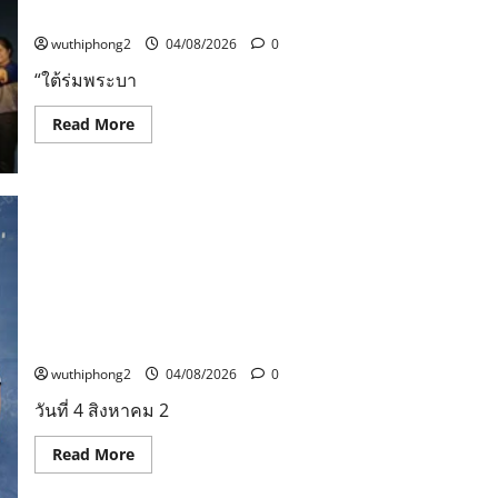
เมตร
ประจวบคีรีขันธ์
(องครักษ์
เพื่อน
พิทักษ์
คน
เจี๊ยบ)
wuthiphong2
04/08/2026
0
งาน
และ
ใช้
FriendZSpace
“ใต้ร่มพระบา
แมคโคร
(ก๊วน
ขุด
3
ช่วย
ซ่า
Read
Read More
รอด
ตะลุย
more
หวุดหวิด
จักรวาล)
about
ที่
ท่อง
คว้า
เที่ยว
รางวัล
และ
จาก
กีฬา
เวที
ประ
Cartoonvision
จวบฯ
Animation
ร่วม
สสส. – สอศ. จับมือ สถาบันยุวทัศน์ ฯ – ภาคีเครือข่าย เดิน
Contest
กับ
หน้าสัญจรกิจกรรมขับขี่ปลอดภัย“บิด BIKE SMART RIDER
ซึ่ง
เทศบาล
เป็นการ
นคร
2026” ยกระดับการเรียนรู้ความปลอดภัยทางถนนในเด็ก
ประกวด
หัวหิน
แอนิเมชัน
เตรียม
และเยาวชน
ระดับ
จัด
นานาชาติ
งาน
wuthiphong2
04/08/2026
0
ที่
ท่อง
จัด
เที่ยว
วันที่ 4 สิงหาคม 2
ขึ้น
เชิง
ณ
ประวัติศาสตร์
กรุง
จังหวัด
Read
Read More
ลอนดอน
ประจวบคีรีขันธ์
more
สห
about
ราช