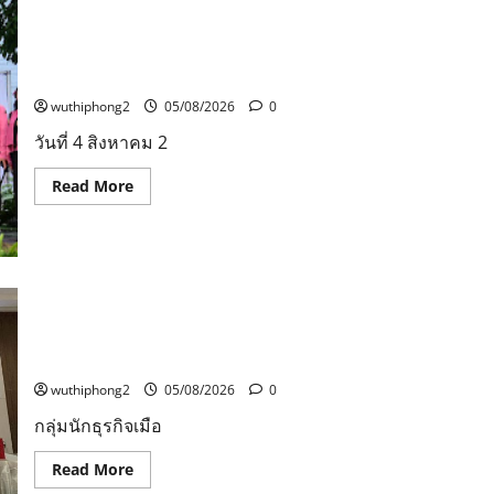
ชวน
นัก
ลำปางเปิดงาน “ครั่งครั้งใหม่ ย้อมศิลป์ เติมสี เติมชีวิต” ครั้ง
ท่อง
ที่ 2 สืบสานภูมิปัญญาผ้าย้อมครั่งและศิลปวัฒนธรรมท้อง
เที่ยว
และ
ถิ่น
ประชาชน
ร่วม
wuthiphong2
05/08/2026
0
สัมผัส
ความ
วันที่ 4 สิงหาคม 2
งดงาม
ของ
ต้น
Read
Read More
เทียน
more
พรรษา
about
ใน
ลำปาง
กิจกรรม
เปิด
“เทียน
งาน
อุบล
“ครั่ง
ยล
ครั้ง
ได้
ใหม่
กลุ่มนักธุรกิจเมืองระยอง จัดงาน Grand opening Chapter
ตลอด
ย้อม
เดือน”
premier Rayong พบปะแลกเปลี่ยน-สร้างคอนเนคชั่นความ
ศิลป์
ตั้งแต่
เติม
เข้มแข็งของธุรกิจ
วัน
สี
ที่
เติม
wuthiphong2
05/08/2026
0
3–
ชีวิต”
17
ครั้ง
กลุ่มนักธุรกิจเมือ
สิงหาคม
ที่
2569
2
ณ
สืบสาน
Read
Read More
วัด
ภูมิปัญญา
more
พระ
ผ้า