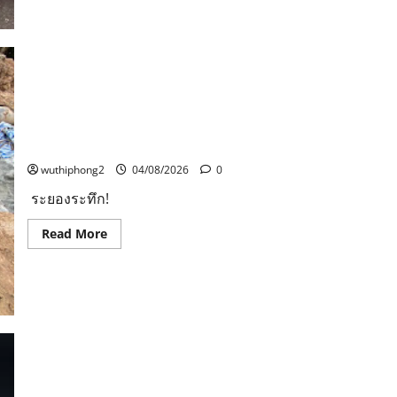
บรรทุก
Global
พ่วง
Thailand
พลิก
โดย
คว่ำ
ดร.แตน
ขวาง
ณัฐ
ถนน
วัฒน์
สาย
อริย
น่าน–
ว
แพร่
รา
ตำรวจ
รมย์
ระยองระทึก! ดินสไลด์ทับคนงานพม่าจมลึก 3 เมตร เพื่อน
ทางหลวง
สร้าง
แจ้ง
คนงานใช้แมคโครขุดช่วยรอดหวุดหวิด
ความ
เตือน
ภาค
ผู้
wuthiphong2
04/08/2026
0
ภูมิใจ
ใช้
ให้
เส้น
ระยองระทึก!
กับ
ทาง
วงการ
ขา
แอนิเมชัน
เข้า
Read
Read More
ไทย
เวียง
more
อีก
สา
about
ครั้ง
ใช้ได้
ระยอง
กับ
เพียง
ระทึก!
ผล
1
ดิน
งาน
ช่อง
สไลด์
แอนิเมชัน
จราจร
ทับ
2
คน
เรื่อง
งาน
คือ
พม่า
Out
ท่องเที่ยวและกีฬาประจวบฯ ร่วมกับ เทศบาลนครหัวหิน
จม
Of
ลึก
The
เตรียมจัดงาน ท่องเที่ยวเชิงประวัติศาสตร์จังหวัด
3
Nest