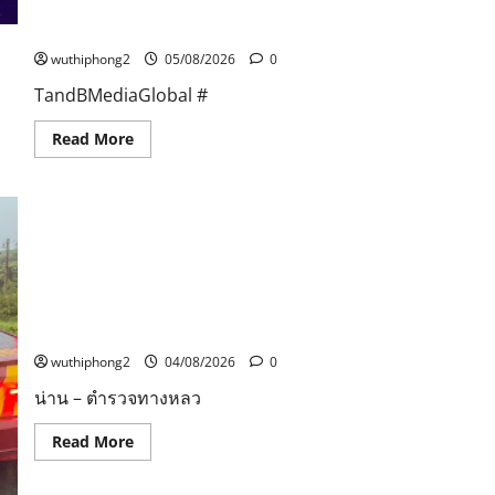
คงพร้อมในการเดินหน้าสร้างสรรค์ผลงานคุณภาพ เพื่อส่ง
ต่อแรงบันดาลใจให้ผู้ชมทั้งในประเทศและทั่วโลกต่อไป
wuthiphong2
05/08/2026
0
TandBMediaGlobal #
Read
Read More
more
about
T&B
Media
Global
คว้า
2
รางวัล
จาก
รถบรรทุกพ่วงพลิกคว่ำขวางถนนสายน่าน–แพร่ ตำรวจ
เวที
ทางหลวงแจ้งเตือนผู้ใช้เส้นทาง ขาเข้าเวียงสาใช้ได้เพียง 1
Cartoonvision
Animation
ช่องจราจร
Contestตอกย้ำ
ศักยภาพ
wuthiphong2
04/08/2026
0
แอนิเมชัน
ไทย
น่าน – ตำรวจทางหลว
บน
เวที
นานาชาติ
Read
Read More
ที่
more
ประเทศ
about
อังกฤษT&B
รถ
Media