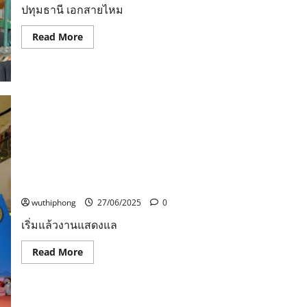
ขี่
ปทุมธานี เอกสายไหม
ม้า
นิล
Read
Read More
มังกร
more
หลัง
about
ฝน
ปทุมธานี
ไม่
เอก
ตกใน
สายไหม
งาน
บุ
วัน
กช่วยเเม่
เกิด
ลูก
‘สุนทร
ถูก
ภู่’
พ่อ
เมือง
เลี้ยง
แกลง
ทำร้าย
เริ่มแล้วงานแสดงและจำหน่ายสินค้า “ฮักหลาย…
มหาสารคาม 160 ปี สร้างชุมชนสู่การพัฒนา สร้างสรรค์
ภูมิปัญญา ก้าวไกลสู่สากล” @เซ็นทรัลปิ่นเกล้า
wuthiphong
27/06/2025
0
เริ่มแล้วงานแสดงแล
Read
Read More
more
about
เริ่ม
แล้ว
งาน