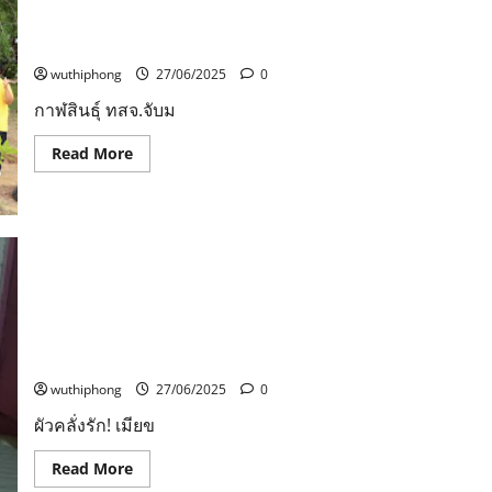
ภู่
กวี
กาฬสินธุ์ ทสจ.จับมือ พช.พร้อมด้วยอุตุฯปลูกป่าสร้าง
โลก’
วิปัสสนาสถานคำบง เพิ่มพื้นที่สีเขียว
ครั้ง
ที่
wuthiphong
27/06/2025
0
54
ประจำ
กาฬสินธุ์ ทสจ.จับม
ปี
2568
แสง
Read
Read More
สี
more
เสียง
about
ยิ่ง
กาฬสินธุ์
ใหญ่
ทสจ.จับ
ตระการ
มือ
ตา
พช.พร้อม
ด้วย
อุ
ตุฯ
ปลูก
ป่า
ผัวคลั่งรัก! เมียขอเลิกไม่ยอม คว้ากระทะน้ำมันเดือดสาด
สร้าง
วิปัสสนา
หน้า-ลำตัว เจ็บสาหัส หวิดเสียโฉม
สถาน
คำบง
wuthiphong
27/06/2025
0
เพิ่ม
พื้นที่
ผัวคลั่งรัก! เมียข
สี
เขียว
Read
Read More
more