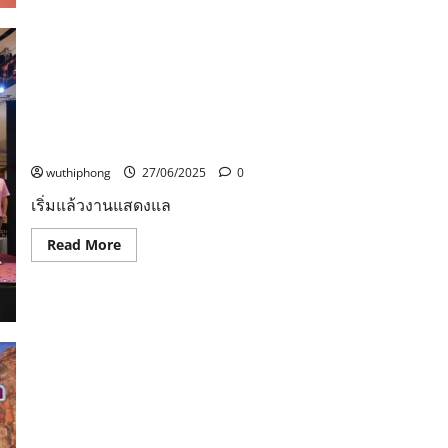
แสดง
และ
จำหน่าย
สินค้า
“ฮัก
หลาย…
มหาสารคาม
160
เริ่มแล้วงานแสดงและจำหน่ายสินค้า “ฮักหลาย…
ปี
มหาสารคาม 160 ปี สร้างชุมชนสู่การพัฒนา สร้างสรรค์
สร้าง
ชุมชน
ภูมิปัญญา ก้าวไกลสู่สากล” @เซ็นทรัลปิ่นเกล้า
สู่
การ
wuthiphong
27/06/2025
0
พัฒนา
สร้างสรรค์
เริ่มแล้วงานแสดงแล
ภูมิปัญญา
ก้าว
ไกล
Read
Read More
สู่
more
สากล”
about
@เซ็นทรัล
เริ่ม
ปิ่น
แล้ว
เกล้า
งาน
แสดง
และ
จำหน่าย
สินค้า
“ฮัก
หลาย…
อยุธยา – นายกองค์การบริหารส่วนจังหวัด
มหาสารคาม
พระนครศรีอยุธยา เป็นประธานพิธีมอบเหรียญรางวัล
160
ปี