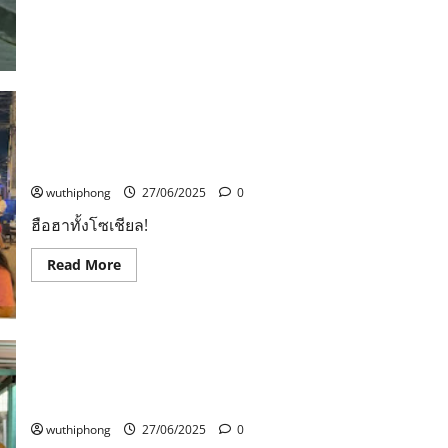
about
ผัว
คลั่ง
รัก!
เมีย
ขอ
เลิก
ไม่
ยอม
คว้า
ฮือฮาทั้งโซเชียล! แก้บนกลางวงเวียนสุดสาครขี่ม้านิลมังกร
กระทะ
น้ำมัน
หลังฝนไม่ตกในงานวันเกิด ‘สุนทรภู่’ เมืองแกลง
เดือด
สาด
wuthiphong
27/06/2025
0
หน้า-
ลำ
ฮือฮาทั้งโซเชียล!
ตัว
เจ็บ
สาหัส
Read
Read More
หวิด
more
เสีย
about
โฉม
ฮือ
ฮา
ทั้ง
โซ
เชีย
ล!
แก้บน
ปทุมธานี เอกสายไหม บุกช่วยเเม่ลูก ถูกพ่อเลี้ยงทำร้าย
กลาง
วง
wuthiphong
27/06/2025
0
เวียน
สุดสาคร