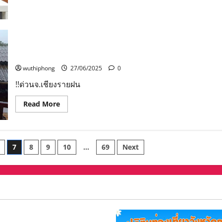
นคร
นครสวรรค์
ประชุม
คณะ
กรรมการ
จัดการ
สิ่ง
!!ด่วนจ.เชียงรายฝนตกหนักน้ำป่าบนดอยสูงทะลักเข้าท่วม
ปฏิกูล
บ้านเรือนชาวบ้านหลายอำเภอ
และ
มูลฝอย
wuthiphong
27/06/2025
0
ชุมชน
“จังหวัด
!!ด่วนจ.เชียงรายฝน
สะอาด”
Read
Read More
more
about
!!
ด่วน
จ.เชียงราย
ฝน
7
8
9
10
…
69
Next
ตกหนัก
น้ำป่า
บน
ดอย
สูง
ทะลัก
เข้า
ท่วม
บ้าน
เรือน
ชาว