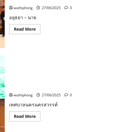
วิชาการ งานเด็กดี เด็กเก่ง สพป.พระนครศรีอยุธยา
สร้าง
ชุมชน
wuthiphong
27/06/2025
0
สู่
การ
อยุธยา – นาย
พัฒนา
สร้างสรรค์
ภูมิปัญญา
Read
Read More
ก้าว
more
ไกล
about
สู่
อยุธยา
สากล”
–
@เซ็นทรัล
นายก
ปิ่น
องค์การ
เกล้า
บริหาร
ส่วน
จังหวัด
พระนครศรีอยุธยา
เป็น
ประธาน
เทศบาลนครนครสวรรค์ประชุมคณะกรรมการจัดการสิ่ง
พิธี
มอบ
ปฏิกูลและมูลฝอยชุมชน “จังหวัดสะอาด”
เหรียญ
รางวัล
wuthiphong
27/06/2025
0
วิชาการ
งาน
เทศบาลนครนครสวรรค์
เด็ก
ดี
เด็ก
Read
Read More
เก่ง
more
สพป.พระนครศรีอยุธยา
about
เทศบาล