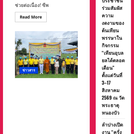
ประชาชน
ช่วยต่อเนื่อง! ซีพ
ร่วมสัมผัส
ความ
Read
Read More
more
งดงามของ
about
ช่วย
ต้นเทียน
ต่อ
พรรษาใน
เนื่อง!
ซี
กิจกรรม
พี
เอฟ
“เทียนอุบล
เร่ง
กระจาย
ยลได้ตลอด
ความ
เดือน”
ช่วย
ข่าวสาร
เหลือ
ตั้งแต่วันที่
ถึง
มือ
3–17
ประชาชน
มูลนิธิพุทธภูมิธรรม ส่งมอบ
แนว
สิงหาคม
เมตตาธรรม ร่วมช่วยพี่น้อง
ชายแดน
2569 ณ วัด
ไทยในภาคตะวันตก
พระธาตุ
กาญจนบุรี มอบถุงยังชีพให้กับ
ผู้ยากไร้, ผู้ด้อยโอกาส และ
หนองบัว
มอบอุปกรณ์กีฬาให้กับ
ลำปางเปิด
โรงเรียนบ้านไร่เจริญ
งาน “ครั่ง
จ.กาญจนบุรี