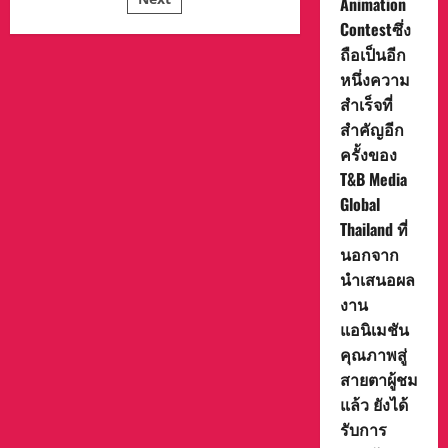
Animation
ได้
รับ
Contestซึ่ง
ทุน
การ
ถือเป็นอีก
ศึกษา
หนึ่งความ
1
อำเภอ
สำเร็จที่
1
ทุน
สำคัญอีก
ณ
ประเทศ
ครั้งของ
อังกฤษ#
T&B Media
Global
Thailand ที่
นอกจาก
นำเสนอผล
งาน
แอนิเมชัน
คุณภาพสู่
สายตาผู้ชม
แล้ว ยังได้
รับการ