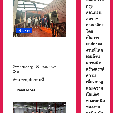
น้ำ
กรุง
ยัง
ท่วม
ลอนดอน
สูง!
บ้าน
สหราช
มิด
หลังคา-
อาณาจักร
ชาว
โดย
ข่าวสาร
บ้าน
ติด
เป็นการ
ชั้น
2
ยกย่องผล
ด่วน พายุฝนถล่มพื้นที่จังหวัด
เข้า
อุทัยธานี ทางศูนย์อำนวยการ
วัน
งานที่โดด
ที่
จิตอาสาพระราชทานภาค 3
เด่นด้าน
3
–
ติดตามสถานการณ์
ความคิด
ทีม
แพทย์-
wuthiphong
26/07/2025
สร้างสรรค์
กู้ภัย
0
ลุย
ความ
ช่วย
ด่วน พายุฝนถล่มพื้
เหลือ
เชี่ยวชาญ
และความ
Read
Read More
more
เป็นเลิศ
about
ทางเทคนิค
ด่วน
พายุ
ของงาน
ฝน
ถล่ม