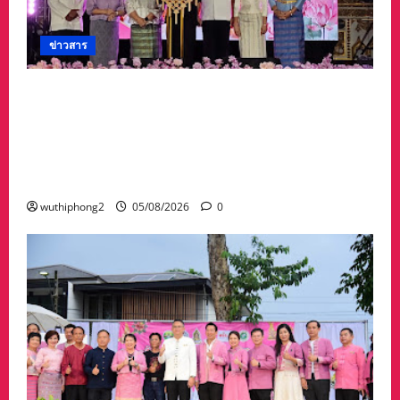
ข่าวสาร
จังหวัดอุบลราชธานีขอเชิญชวนนักท่องเที่ยวและ
ประชาชนร่วมสัมผัสความงดงามของต้นเทียน
พรรษาในกิจกรรม “เทียนอุบล ยลได้ตลอดเดือน”
ตั้งแต่วันที่ 3–17 สิงหาคม 2569 ณ วัดพระธาตุ
หนองบัว
wuthiphong2
05/08/2026
0