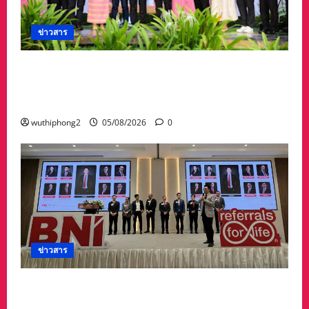
ข่าวสาร
ลำปางเปิดงาน “ครั่งครั้งใหม่ ย้อมศิลป์ เติมสี เติม
ชีวิต” ครั้งที่ 2 สืบสานภูมิปัญญาผ้าย้อมครั่งและ
ศิลปวัฒนธรรมท้องถิ่น
wuthiphong2
05/08/2026
0
ข่าวสาร
กลุ่มนักธุรกิจเมืองระยอง จัดงาน Grand opening
Chapter premier Rayong พบปะแลกเปลี่ยน-สร้าง