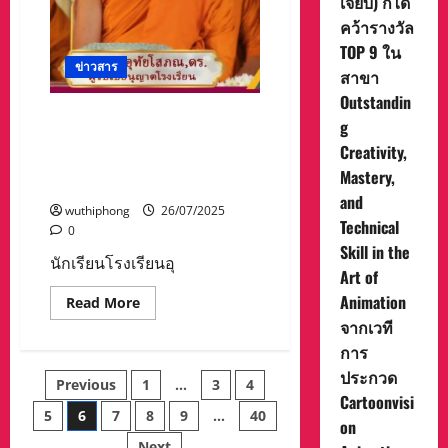
เจี๊ยบ) ก็ได้
ที่
ขนส่ง
คว้ารางวัล
เอกชน
TOP 9 ใน
แห่ง
หนึ่ง
ข่าวสาร
สาขา
Outstandin
นักเรียนโรงเรียนอุทัยธรรมานุ
g
วัตรวิทยาได้รับทุนการศึกษา 1
Creativity,
อำเภอ 1 ทุน ณ ประเทศ
Mastery,
อังกฤษ#
and
wuthiphong
26/07/2025
Technical
0
Skill in the
นักเรียนโรงเรียนอุ
Art of
Animation
Read
Read More
more
จากเวที
about
นักเรียน
การ
โรงเรียน
อุทัย
ประกวด
Posts
Previous
1
…
3
4
ธร
รมา
Cartoonvisi
นุ
5
6
7
8
9
…
40
pagination
on
วัตร
วิทยา
Next