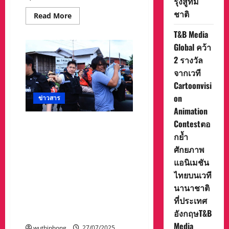
รุ่งสู่ทีม
ให้
กับ
ชาติ
Read
Read More
กลุ่ม
more
ผู้
about
พิการ
T&B Media
มุกดาหาร
ผู้
–
ยากไร้
Global คว้า
พระบาท
จังหวัด
สมเด็จ
2 รางวัล
สระแก้ว
พระเจ้าอยู่หัว
จากเวที
พระราชทาน
พระบรม
Cartoonvisi
ราชา
นุ
on
ข่าวสาร
เคราะห์
ใน
Animation
พิธี
ศพ
Contestตอ
ร้อยเอก ธรรมนัส พรหมเผ่า
จ่า
สมาชิกสภาผู้แทนราษฎร
กย้ำ
สิบ
เอก
จังหวัดพะเยา เขต1 และ
ศักยภาพ
ธวัช
ประธาน มูลนิธิธรรมนัสพรหม
ชัย
แอนิเมชัน
บุ
เผ่า เพื่อการกุศลทำงานเชิงรุก
สภา
ไทยบนเวที
ลงพื้นที่ศูนย์ผู้อพยพตาเมือนธม
นานาชาติ
จังหวัดสุรินทร์ เพื่อเยี่ยมเยียน
ที่ประเทศ
และมอบกำลังใจให้แก่พี่น้อง
อังกฤษT&B
ประชาชน
Media
wuthiphong
27/07/2025