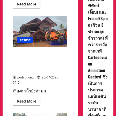
เพื่อ
Read
Read More
การ
พิทักษ์
more
กุศล
about
เจี๊ยบ) และ
ทำงาน
ปทุมธานี
เชิง
FriendZSpac
แพทย์
รุก
อาสา
ลงพื้น
e (ก๊วน 3
ลง
ที่
ตรวจ
ศูนย์
ซ่า ตะลุย
บริการ
ผู้
พระ
จักรวาล) ที่
อพยพ
ภิกษุ
ข่าวสาร
ตา
สงฆ์
คว้ารางวัล
เมือ
ใน
นธม
จากเวที
จังหวัด
จังหวัด
เวียงสาน้ำยังท่วมสูง! บ้านมิด
ปทุมธานี
สุรินทร์
Cartoonvisi
หลังคา-ชาวบ้านติดชั้น 2 เข้า
เพื่อ
เยี่ยมเยียน
on
วันที่ 3 – ทีมแพทย์-กู้ภัยลุยช่วย
และ
Animation
มอบ
เหลือ
กำลัง
Contest ซึ่ง
ใจ
wuthiphong
26/07/2025
ให้
เป็นการ
0
แก่
พี่
ประกวด
เวียงสาน้ำยังท่วมส
น้อง
ประชาชน
แอนิเมชัน
Read
Read More
ระดับ
more
about
นานาชาติ
เวียง
ที่จัดขึ้น ณ
สา