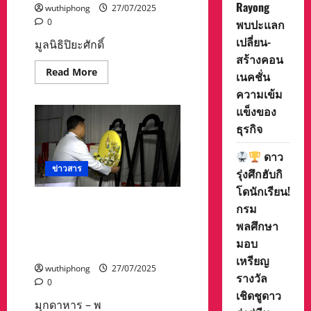
Rayong
ผู้
wuthiphong
27/07/2025
ยากไร้,
0
พบปะแลก
ผู้
ด้อย
เปลี่ยน-
มูลนิธิปิยะศักดิ์
โอกาส
และ
สร้างคอน
มอบ
Read
Read More
เนคชั่น
อุปกรณ์
more
กีฬา
about
ความเข้ม
ให้
มูลนิธิ
กับ
แข็งของ
ปิยะ
โรงเรียน
ศักดิ์
บ้านไร่
ธุรกิจ
1955
เจริญ
มอบ
จ.กาญจนบุรี
อาคาร
ดาว
สำนักงาน
ทุน
ข่าวสาร
รุ่งศึกฮับกิ
การ
ศึกษา
โดนักเรียน!
เด็ก
มุกดาหาร – พระบาทสมเด็จ
กรม
นักเรียน
มอบ
พระเจ้าอยู่หัว พระราชทาน
พลศึกษา
สิ่งของ
พระบรมราชานุเคราะห์ในพิธี
จำเป็น
มอบ
เงิน
ศพ จ่าสิบเอก ธวัชชัย บุสภา
ช่วย
เหรียญ
เหลือ
wuthiphong
27/07/2025
ผู้
รางวัล
0
ป่วย
เชิดชูดาว
ติด
มุกดาหาร – พ
เตียง