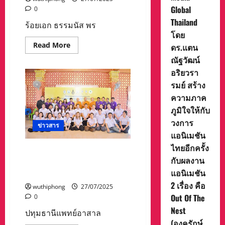
Global
0
Thailand
ร้อยเอก ธรรมนัส พร
โดย
Read
Read More
ดร.แตน
more
about
ณัฐวัฒน์
ร้อย
อริยวรา
เอก
ธร
รมย์ สร้าง
รม
นัส
ความภาค
พรหม
เผ่า
ภูมิใจให้กับ
สมาชิก
วงการ
สภา
ข่าวสาร
ผู้
แอนิเมชัน
แทน
ราษฎร
ไทยอีกครั้ง
จังหวัด
ปทุมธานีแพทย์อาสาลงตรวจ
พะเยา
กับผลงาน
บริการพระภิกษุสงฆ์ในจังหวัด
เขต1
และ
แอนิเมชัน
ปทุมธานี
ประธาน
2 เรื่อง คือ
มูลนิธิ
wuthiphong
27/07/2025
ธร
Out Of The
0
รม
นัส
Nest
ปทุมธานีแพทย์อาสาล
พรหม
เผ่า
(องครักษ์