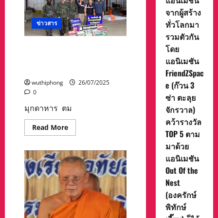
แอนิเมชัน
พื้นที่
จังหวัด
จากผู้สร้าง
อุทัยธานี
ทั่วโลกมา
ทาง
ข่าวสาร
ศูนย์
รวมตัวกัน
อำนวย
การ
ตม สนธิกำลังตรวจยึดบุหรี่
โดย
จิต
อาสา
ไฟฟ้าและบุหรี่ต่างประเทศที่
แอนิเมชัน
พระราชทาน
ขนส่งเอกชนแห่งหนึ่ง
ภาค
FriendZSpac
3
wuthiphong
26/07/2025
e (ก๊วน 3
ติดตาม
สถานการณ์
0
ซ่า ตะลุย
มุกดาหาร ตม
จักรวาล)
คว้ารางวัล
Read
Read More
TOP 5 ตาม
more
about
มาด้วย
ตม
สนธิ
แอนิเมชัน
กำลัง
ตรวจ
Out Of the
ยึด
บุหรี่
Nest
ไฟฟ้า
(องครักษ์
และ
บุหรี่
พิทักษ์
ต่าง
ประเทศ