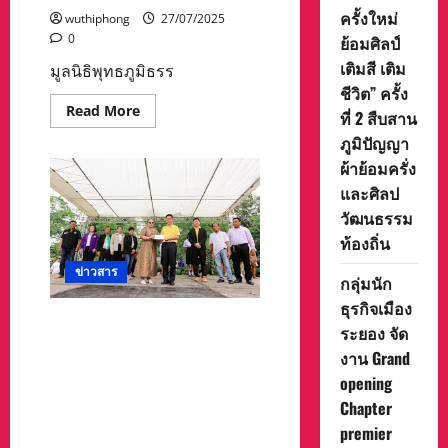
ครั้งใหม่
wuthiphong
27/07/2025
0
ย้อมศิลป์
เติมสี เติม
มูลนิธิพุทธภูมิธรร
ชีวิต” ครั้ง
Read
Read More
ที่ 2 สืบสาน
more
about
ภูมิปัญญา
มูลนิธิ
ผ้าย้อมครั่ง
พุทธ
ภูมิธรรม
และศิลป
ส่ง
มอบ
วัฒนธรรม
เมตตา
ธรรม
ท้องถิ่น
ร่วม
ช่วย
ข่าวสาร
พี่
กลุ่มนัก
น้อง
ธุรกิจเมือง
ไทย
ใน
มูลนิธิปิยะศักดิ์ 1955 มอบ
ระยอง จัด
ภาค
อาคารสำนักงาน ทุนการ
ตะวัน
งาน Grand
ตก
ศึกษาเด็กนักเรียน มอบสิ่งของ
กาญจนบุรี
opening
จำเป็น เงินช่วยเหลือผู้ป่วยติด
มอบ
ถุง
Chapter
เตียง ให้กับกลุ่มผู้พิการ ผู้
ยังชีพ
premier
ยากไร้ จังหวัดสระแก้ว
ให้
กับ