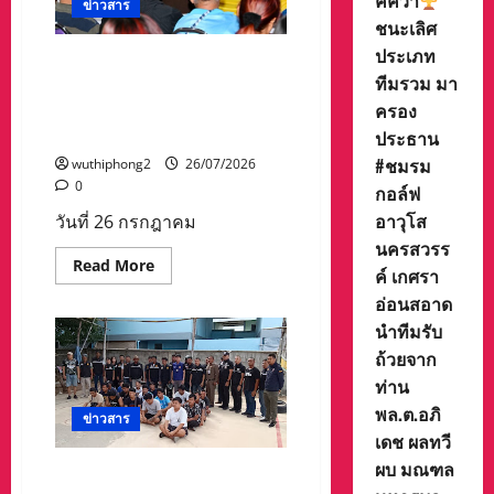
ค์คว้า
เทศมนตรี
ข่าวสาร
นคร
ชนะเลิศ
นครสวรรค์
งาน
ประเภท
เทศบาลนครนครสวรรค์ ร่วม
นิทรรศการ
ทีมรวม มา
ศิลปะ
หน่วยงาน ภาคประชาชน ขับ
”เปลี่ยน
ครอง
เคลื่อนแผนพัฒนาเมือง
ผ่าน“ร่วม
ชม
คุณภาพชีวิตชุมชน
ประธาน
งาน
นิทรรศการ
#ชมรม
wuthiphong2
26/07/2026
ศิลปะ
0
”เปลี่ยน
กอล์ฟ
ผ่าน“
อาวุโส
วันที่ 26 กรกฎาคม
Photo
Exhibition
นครสวรร
by.
Read
Read More
SUPAKIT
ค์ เกศรา
more
TOSAWAT
about
ชั้น
อ่อนสอาด
เทศบาล
3
นคร
ร้าน
นำทีมรับ
นครสวรรค์
HAPPEN
ถ้วยจาก
ร่วม
cafe
หน่วย
&
ท่าน
งาน
bistro
ภาค
ถนน
พล.ต.อภิ
ประชาชน
ข่าวสาร
สุชาดา
ขับ
ตั้งแต่
เดช ผลทวี
เคลื่อน
วัน
แผน
ผบ มณฑล
ที
ชุดปฏิบัติการพิเศษปกครอง
พัฒนา
26