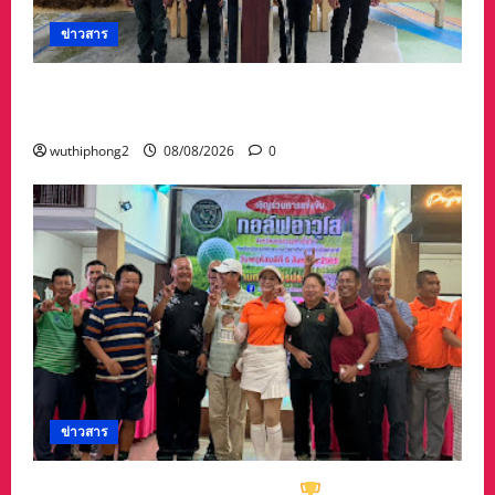
ข่าวสาร
ทต.ทับมา-ชุมชนบ้านสะพานหิน นำ ปชช.เก็บขยะ
ปรับภูมิทัศน์ชุมชน เนื่องในวันแม่แห่งชาติ
wuthiphong2
08/08/2026
0
ข่าวสาร
ทีมกอล์ฟอาวุโสนครสวรรค์คว้า
ชนะเลิศประเภท