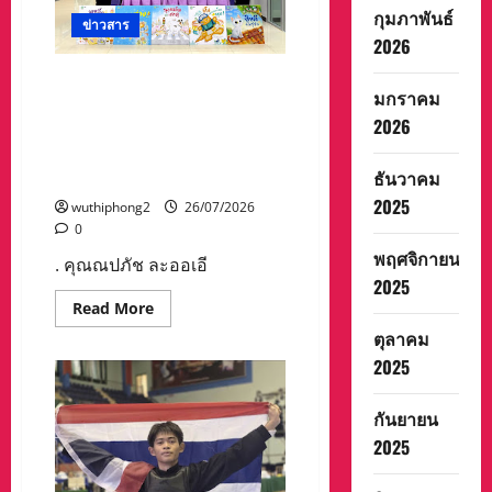
เชิญ
กุมภาพันธ์
ร่วม
ข่าวสาร
การ
2026
แข่งขัน
“กอล์ฟ
อาวุโส
วิริยะประกันภัย มอบชุดนิทาน
จังหวัด
มกราคม
“Safety Kids” ส่งต่อบทเรียน
นครสวรรค์
2026
ครั้ง
ความปลอดภัย ผ่านห้องสมุด
ที่
และการเรียนรู้
1
เพื่อ
ธันวาคม
กรุงเทพมหานคร
คัด
เลือก
2025
wuthiphong2
26/07/2026
นัก
0
กอล์ฟ
ตัวแทน
พฤศจิกายน
จังหวัด
. คุณณปภัช ละออเอี
แข่งขัน
2025
กอล์ฟ
Read
Read More
อาวุโส
more
แห่ง
ตุลาคม
about
ชาติ
วิริยะ
2025
ประกัน
ภัย
มอบ
ชุด
กันยายน
นิทาน
2025
“Safety
Kids”
ส่ง
ต่อ