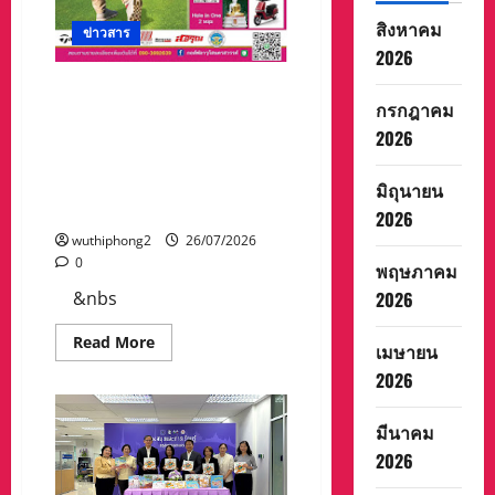
ใต้ดิน-
คลอง
สิงหาคม
ข่าวสาร
พระ
สะ
2026
ทึง
ชมรมกีฬากอล์ฟอาวุโสจังหวัด
กรกฎาคม
นครสวรรค์ ขอเชิญร่วมการ
2026
แข่งขัน “กอล์ฟอาวุโสจังหวัด
นครสวรรค์ ครั้งที่ 1 เพื่อคัด
เลือกนักกอล์ฟตัวแทนจังหวัด
มิถุนายน
แข่งขันกอล์ฟอาวุโสแห่งชาติ
2026
wuthiphong2
26/07/2026
0
พฤษภาคม
2026
&nbs
Read
Read More
เมษายน
more
about
2026
ชมรม
กีฬา
กอล์ฟ
มีนาคม
อาวุโส
จังหวัด
2026
นครสวรรค์
ขอ