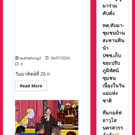
แผน
นครสวรรค์ งานนิทรรศการ
มาร่วม
ดิน
ศิลปะ ”เปลี่ยนผ่าน“ร่วมชมงาน
ทอง
คับคั่ง
นิทรรศการศิลปะ ”เปลี่ยนผ่าน“
Photo Exhibition by. SUPAKIT
ทต.ทับมา-
TOSAWAT ชั้น 3 ร้าน HAPPEN
ชุมชนบ้าน
cafe & bistro ถนนสุชาดา
สะพานหิน
ตั้งแต่วันที 26 กรกฎาคม – 1
นำ
สิงหาคม 2569
ปชช.เก็บ
wuthiphong2
26/07/2026
ขยะปรับ
0
ภูมิทัศน์
วันอาทิตย์ที่ 26 ก
ชุมชน
เนื่องในวัน
Read
Read More
more
แม่แห่ง
about
นาย
ชาติ
จตุร
วิทย์
นิ
ทีมกอล์ฟ
โรจน์
ธน
อาวุโส
รัฐ
นครสวรร
รอง
นายก