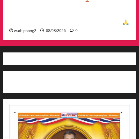
ทีมรวม มาครอง ประธาน #ชมรมกอล์ฟอาวุโส
นครสวรรค์ เกศรา อ่อนสอาด นำทีมรับถ้วยจาก
ท่าน พล.ต.อภิเดช ผลทวี ผบ มณฑลทหารบกที่31
wuthiphong2
08/08/2026
0