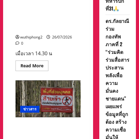
ทหารบก
เมือง
อำเภอเมืองราชบุรี กำนัน
กรกฎาคม
คุณภาพ
–
ที่31
ผู้ใหญ่บ้าน พร้อม ตม.ราชบุรี
ชีวิต
1
ชุมชน
สิงหาคม
และตำรวจสภ.เมืองราชบุรี
2569
ดร.กัลยาณี
บุกจับกุมพม่าลักลอบเล่นพนัน
ร่วม
สนุกเกอร์
กองทัพ
wuthiphong2
26/07/2026
ภาคที่ 2
0
“ร่วมคิด
เมื่อเวลา 14.30 น
ร่วมสื่อสาร
Read
Read More
ประสาน
more
about
พลังเพื่อ
ชุด
ความ
ปฏิบัติ
การ
มั่นคง
พิเศษ
ปกครอง
ชายแดน”
อำเภอ
เมือง
เผยแพร่
ราชบุรี
ข่าวสาร
กำนัน
ข้อมูลที่ถูก
ผู้ใหญ่
ต้อง สร้าง
บ้าน
,,ทุกข์ชาวบ้าน,,ชาวจ,สระแก้ว
พร้อม
ความเชื่อ
ตม.ราชบุรี
ผวา!พบ“บ่อขยะพิษ” กลาง
และ
มั่นให้
ชุมชน ตรวจเจอโลหะหนัก