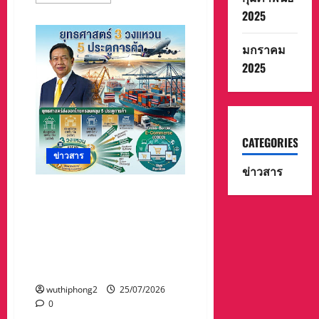
more
about
2025
นักกีฬา
ทีม
ชาติ
มกราคม
ไทย
สังกัด
2025
ชมรม
ปัน
จัก
สี
ลัต
นครสวรรค์
คว้า
แชมป์
CATEGORIES
การ
ข่าวสาร
แข่งขัน
ข่าวสาร
ปัน
จัก
สี
“ อดีตรัฐมนตรีอลงกรณ์ ”เสนอ
ลัต
ยุทธศาสตร์ “3 วงแหวน 5
ชิง
แชมป์
ประตู – อีคอมเมิร์ซข้ามแดน”
เอเชีย
พลิกวิกฤตภาษีทรัมป์12.5%
ครั้ง
ที่
สร้างศักยภาพใหม่การส่งออก
10
ของไทย
ประเทศ
เวียดนาม
เมื่อ
wuthiphong2
25/07/2026
วัน
0
ที่