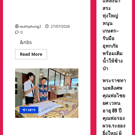
แหล่งน้ำ
ทางแห่งความโดดเดี่ยว สู่
สระ
ความรุ่งเรืองแห่งแผ่นดินธรรม
ทุ่งใหญ่
แผนดินทอง
หนุน
wuthiphong2
27/07/2026
เกษตร–
0
รับมือ
&nbs
อุทกภัย
พร้อมเติม
Read
Read More
more
น้ำให้ช้าง
about
ตำนาน
ป่า
แห่ง
ศรัทธา…
จาก
พระราชทา
รอย
นเพลิงศพ
ทาง
แห่ง
คุณพ่อไชย
ความ
โดด
ยศ เวหน
เดี่ยว
สู่
อายุ 89 ปี
ข่าวสาร
ความ
รุ่งเรือง
คุณพ่อรอง
แห่ง
ผวจ.ระยอง
นายจตุรวิทย์ นิโรจน์ธนรัฐ รอง
แผ่น
ดิน
นายกเทศมนตรีนคร
ยิ่งใหญ่ ผู้
ธรรม