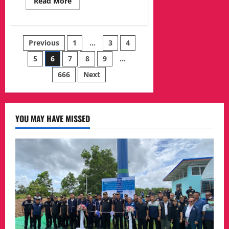
Read
Read More
more
about
จ.ระยอง
จัด
งาน’ระยอง
Posts
Previous
1
…
3
4
ไม่
เท
รวม’
5
6
7
8
9
…
pagination
Rayong
Zero
666
Next
Food
Waste
2026
เปิด
ตัว
รถ
YOU MAY HAVE MISSED
เก็บ
ขยะ
เปียก
รณรงค์
คัด
แยก
ขยะ-
ลด
ปริมาณ
ขยะ
อาหาร
และ
นำ
ขยะ
มา