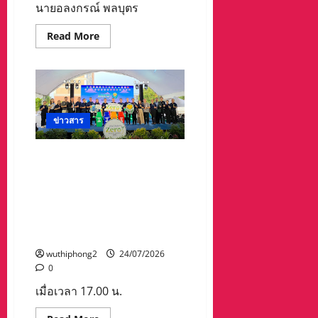
22
นายอลงกรณ์ พลบุตร
กรกฎาคม
2569
ซึ่ง
Read
Read More
นาย
more
ศาสตรา
about
วุฒิ
“
นุต
อดีต
ภิ
รัฐมนตรี
บาล
อลงกรณ์
ชนะ
”เสนอ
คู่
ยุทธศาสตร์
ต่อสู้
ข่าวสาร
“3
จาก
วงแหวน
เวียดนาม
5
ประตู
จ.ระยอง จัดงาน’ระยองไม่เท
เล
–
วัน
รวม’ Rayong Zero Food Waste
อีคอมเมิร์ซ
ฟู
ข้าม
2026 เปิดตัวรถเก็บขยะเปียก
อ็อก
แดน”
ด้วย
รณรงค์คัดแยกขยะ-ลด
พลิก
สกอร์
วิกฤต
ปริมาณขยะอาหาร และนำ
22
ภาษี
::
ทรัมป์12.5%
ขยะมารีไซเคิล
8
สร้าง
ศักยภาพ
wuthiphong2
24/07/2026
ใหม่
0
การ
ส่ง
เมื่อเวลา 17.00 น.
ออก
ของ
ไทย