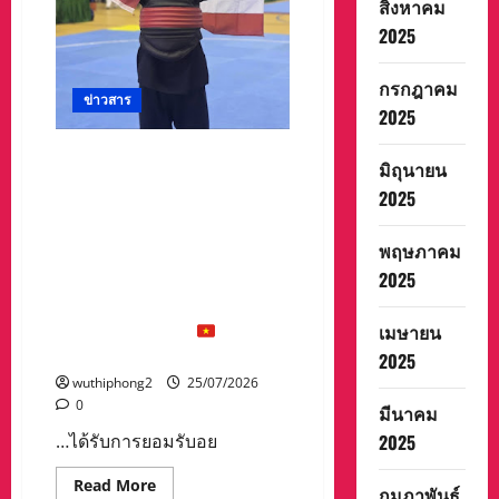
สิงหาคม
บท
เรียน
2025
ความ
ปลอดภัย
ผ่าน
กรกฎาคม
ห้อง
ข่าวสาร
สมุด
2025
และ
การ
เรียน
นักกีฬาทีมชาติไทย สังกัด
มิถุนายน
รู้
ชมรมปันจักสีลัตนครสวรรค์
กรุงเทพมหานคร
2025
คว้าแชมป์การแข่งขันปันจักสี
ลัต ชิงแชมป์เอเชีย ครั้งที่ 10
พฤษภาคม
ประเทศเวียดนาม เมื่อวันที่ 22
2025
กรกฎาคม 2569 ซึ่งนาย
ศาสตราวุฒิ นุตภิบาล ชนะคู่
ต่อสู้จากเวียดนาม
เล วัน ฟู
เมษายน
อ็อก ด้วยสกอร์ 22 :: 8
2025
wuthiphong2
25/07/2026
0
มีนาคม
…ได้รับการยอมรับอย
2025
Read
Read More
กุมภาพันธ์