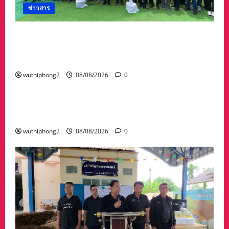
รีไซเคิล
ข่าวสาร
“สุชาติ” ลุยจันทบุรี เดินหน้าความมั่นคงด้านน้ำ
เปิดแหล่งน้ำสระทุ่งใหญ่ หนุนเกษตร–รับมืออุทกภัย
พร้อมเติมน้ำให้ช้างป่า
wuthiphong2
08/08/2026
0
ข่าวสาร
พระราชทานเพลิงศพคุณพ่อไชยยศ เวหน อายุ 89
ปี คุณพ่อรองผวจ.ระยอง ยิ่งใหญ่ ผู้มาร่วมคับคั่ง
wuthiphong2
08/08/2026
0