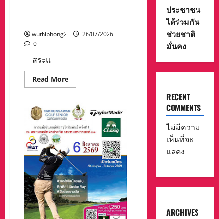
ตำรวจ
สภ.เมือง
ประชาชน
อันตราย หวั่นปนเปื้อนน้ำ
ราชบุรี
ใต้ดิน-คลองพระสะทึง
ได้ร่วมกัน
บุก
จับกุม
ช่วยชาติ
พม่า
wuthiphong2
26/07/2026
ลักลอบ
0
มั่นคง
เล่น
พนัน
สระแ
สนุกเกอร์
Read
Read More
more
about
RECENT
,,ทุกข์
ชาว
COMMENTS
บ้าน,,ชาวจ,สระแก้ว
ผวา!
พบ“บ่อ
ไม่มีความ
ขยะ
เห็นที่จะ
พิษ”
กลาง
แสดง
ชุมชน
ตรวจ
เจอ
โลหะ
หนัก
อันตราย
หวั่น
ปน
เปื้อน
ARCHIVES
น้ำ