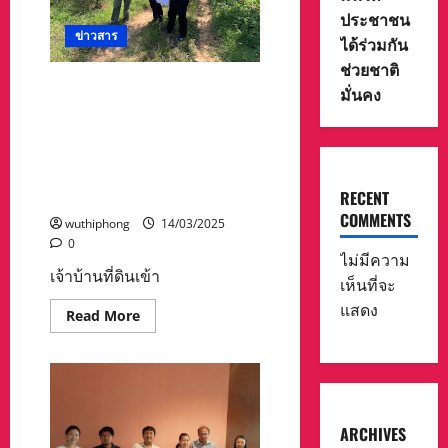
ไฟฟ้า
ประชาชน
ออนไลน์
ข่าวสาร
!!
ได้ร่วมกัน
รวบ2ผู้
ช่วยชาติ
ต้องหา
สาร
เจ้าบ้านที่ดินเข้าร้องศูนย์ดำรง
มั่นคง
ภาพ
ธรรมอำเภอท่าฉางหลังที่ดิน
เป็น
เเค่
ถูกบุกรุกปลูกผลอาสิน ทำให้
สาขา
ย่อย
เป็นที่รกร้างเพื่อจะทำถนนใน
แต่
อนาคต หลังการเจรจาตกลง
ปาก
แข็ง
RECENT
กันได้ทำการรื้อถอน
บอก
COMMENTS
ไม่
wuthiphong
14/03/2025
รุู้
0
สำนักงาน
ไม่มีความ
ใหญ่
เจ้าบ้านที่ดินเข้า
อยู่
เห็นที่จะ
ไหน
แสดง
Read
Read More
more
about
เจ้า
บ้าน
ที่ดิน
เข้า
ร้อง
ศูนย์
ARCHIVES
ดำรง