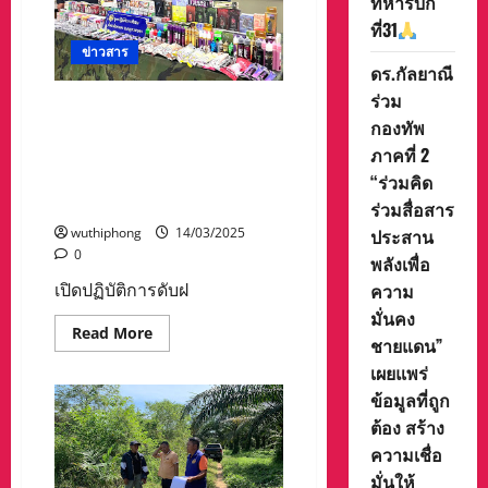
ทหารบก
แม่เมาะ
ที่31
ดี
กว่า
ข่าวสาร
มาตรฐาน
ดร.กัลยาณี
ปฏิบัติ
ตาม
ร่วม
กฎหมาย
เปิดปฏิบัติการดับฝันมหกรรม
สิ่ง
กองทัพ
ขายบุหรี่ไฟฟ้าออนไลน์ !!
แวดล้อม
ใหม่
ภาคที่ 2
รวบ2ผู้ต้องหา สารภาพเป็นเเค่
ปี
สาขาย่อยแต่ปากแข็งบอกไม่รุู้
“ร่วมคิด
2568
อย่าง
สำนักงานใหญ่อยู่ไหน
ร่วมสื่อสาร
เคร่งครัด
ประสาน
wuthiphong
14/03/2025
0
พลังเพื่อ
ความ
เปิดปฏิบัติการดับฝ
มั่นคง
Read
Read More
ชายแดน”
more
about
เผยแพร่
เปิด
ปฏิบัติ
ข้อมูลที่ถูก
การ
ดับ
ต้อง สร้าง
ฝัน
ความเชื่อ
มหกรรม
ขาย
มั่นให้
บุหรี่