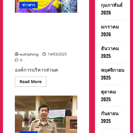
หนุน
กุมภาพันธ์
ข่าวสาร
เกษตรกร
ลด
2026
ต้นทุน
การ
องค์การบริหารส่วนตำบลปาง
ผลิต
มกราคม
หมู เตรียมจัดงาน “เเหล่แป่ว
สินค้า
ทางการ
แอ่วปางหมู” โครงการส่งเสริม
2026
เกษตร
การท่องเที่ยวตำบลปางหมู
พืช
ผล
ประจำปี พ.ศ. 2568
ธันวาคม
ไม้
ปลอดภัย
wuthiphong
14/03/2025
2025
ไร้
0
สาร
เคมี
พฤศจิกายน
องค์การบริหารส่วนต
2025
Read
Read More
more
about
ตุลาคม
องค์การ
บริหาร
2025
ส่วน
ตำบล
ปาง
กันยายน
หมู
เตรียม
2025
จัด
งาน
“เเหล่