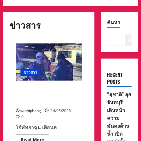
ข่าวสาร
ค้นหา
ค้นหา
ข่าวสาร
RECENT
POSTS
โจ๋พัทยาฉุน เตือนหลายรอบ
“สุชาติ” ลุย
อย่าขี่รถเสียงดัง กลับถูกด่า
จันทบุรี
สวน ควงมืดไล่ฟันหัวเจ็บ
เดินหน้า
wuthiphong
14/03/2025
ความ
0
มั่นคงด้าน
โจ๋พัทยาฉุน เตือนห
น้ำ เปิด
Read
Read More