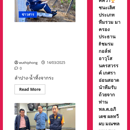
ค์คว้า
แก้ไข
ชนะเลิศ
ปัญหา
ใน
ประเภท
ข่าวสาร
พื้นที่
เพื่อ
ทีมรวม มา
ให้
ประชาชน
ครอง
น้ำทิ้งจากระบบการผลิตโรง
มี
ไฟฟ้าแม่เมาะดีกว่ามาตรฐาน
ประธาน
ความ
สุข”
ปฏิบัติตามกฎหมายสิ่ง
#ชมรม
แวดล้อมใหม่ปี 2568 อย่าง
กอล์ฟ
เคร่งครัด
อาวุโส
wuthiphong
14/03/2025
นครสวรร
0
ค์ เกศรา
ลำปาง-น้ำทิ้งจากระ
อ่อนสอาด
นำทีมรับ
Read
Read More
more
ถ้วยจาก
about
ท่าน
น้ำ
ทิ้ง
พล.ต.อภิ
จาก
ระบบ
เดช ผลทวี
การ
ผลิต
ผบ มณฑล
โรง
ไฟฟ้า