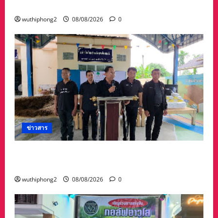
ปี คุณพ่อรองผวจ.ระยอง ยิ่งใหญ่ ผู้มาร่วมคับคั่ง
wuthiphong2
08/08/2026
0
ข่าวสาร
ทต.ทับมา-ชุมชนบ้านสะพานหิน นำ ปชช.เก็บขยะ
ปรับภูมิทัศน์ชุมชน เนื่องในวันแม่แห่งชาติ
wuthiphong2
08/08/2026
0