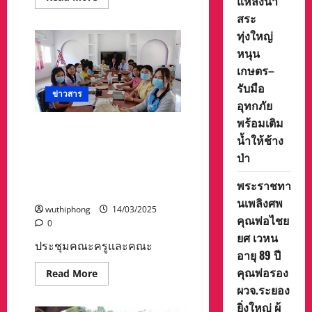
แหล่งน้ำ
more
about
สระ
โจ๋
ทุ่งใหญ่
พัทยา
ฉุน
หนุน
เตือน
หลาย
เกษตร–
รอบ
อย่า
รับมือ
ขี่
ข่าวสาร
รถ
อุทกภัย
เสียง
พร้อมเติม
ดัง
ประชุมคณะครูและคณะ
กลับ
น้ำให้ช้าง
ถูก
กรรมการโรงเรียนเขาทอง
ด่า
ป่า
เตรียมความพร้อมการจัดการ
สวน
ควง
แข่งขันฟุตบอลการกุศลทีม
มืด
พระราชทา
รวมดารา
ไล่
ฟัน
นเพลิงศพ
wuthiphong
14/03/2025
หัว
คุณพ่อไชย
เจ็บ
0
ยศ เวหน
ประชุมคณะครูและคณะ
อายุ 89 ปี
คุณพ่อรอง
Read
Read More
more
ผวจ.ระยอง
about
ประชุม
ยิ่งใหญ่ ผู้
คณะ