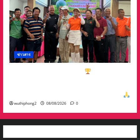
ข่าวสาร
ทีมกอล์ฟอาวุโสนครสวรรค์คว้า
ชนะเลิศประเภท
ทีมรวม มาครอง ประธาน #ชมรมกอล์ฟอาวุโส
นครสวรรค์ เกศรา อ่อนสอาด นำทีมรับถ้วยจาก
ท่าน พล.ต.อภิเดช ผลทวี ผบ มณฑลทหารบกที่31
wuthiphong2
08/08/2026
0