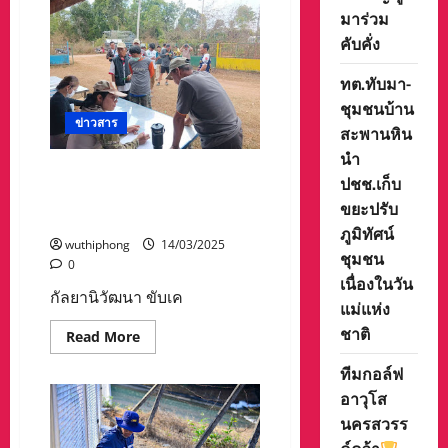
ครู
มาร่วม
และ
คับคั่ง
คณะ
กรรมการ
โรงเรียน
ทต.ทับมา-
เขา
ทอง
ชุมชนบ้าน
เตรียม
ข่าวสาร
ความ
สะพานหิน
พร้อม
การ
นำ
จัดการ
กัลยานิวัฒนา ขับเคลื่อน “การ
ปชช.เก็บ
แข่งขัน
แก้ไขปัญหาในพื้นที่ เพื่อให้
ฟุตบอล
ขยะปรับ
การ
ประชาชนมีความสุข”
กุศล
ภูมิทัศน์
ทีม
wuthiphong
14/03/2025
รวม
ชุมชน
ดารา
0
เนื่องในวัน
กัลยานิวัฒนา ขับเค
แม่แห่ง
ชาติ
Read
Read More
more
about
ทีมกอล์ฟ
กัลยา
นิ
อาวุโส
วัฒนา
ขับ
นครสวรร
เคลื่อน
“การ