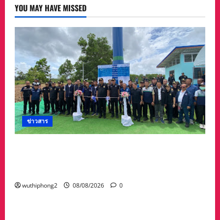
ตะ
YOU MAY HAVE MISSED
เสีย
ชีวิต
วัย
73
ขาย
ดี
เจ้า
แม่
หวย
ให้
ระ
วัง
เลข
เบิ้ล
เลข
ธูป
วัน
ข่าวสาร
บวง
ส
ราง
“สุชาติ” ลุยจันทบุรี เดินหน้าความมั่นคงด้านน้ำ
พ่อขุน
เม็ง
เปิดแหล่งน้ำสระทุ่งใหญ่ หนุนเกษตร–รับมืออุทกภัย
ราย
เวียง
พร้อมเติมน้ำให้ช้างป่า
กุม
กาม
wuthiphong2
08/08/2026
0
ข่าวสาร
ก็
แรง
พระราชทานเพลิงศพคุณพ่อไชยยศ เวหน อายุ 89