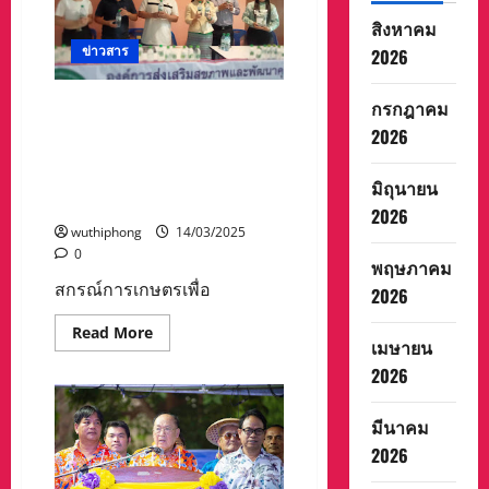
ธรรม
อำเภอ
สิงหาคม
ท่าฉาง
ข่าวสาร
หลัง
2026
ที่ดิน
ถูก
บุกรุก
สกรณ์การเกษตรเพื่อการ
กรกฎาคม
ปลูก
ตลาดลูกค้า ธกส.เชียงใหม่
ผล
2026
อาสิน
หนุนเกษตรกรลดต้นทุนการ
ทำให้
เป็น
ผลิตสินค้าทางการเกษตร พืช
มิถุนายน
ที่
ผลไม้ปลอดภัย ไร้สารเคมี
รกร้าง
2026
เพื่อ
wuthiphong
14/03/2025
จะ
ทำ
0
พฤษภาคม
ถนน
ใน
สกรณ์การเกษตรเพื่อ
2026
อนาคต
หลัง
การ
Read
Read More
เจรจา
เมษายน
more
ตกลง
about
2026
กัน
สก
ได้
รณ์
ทำการ
การเกษตร
รื้อ
เพื่อ
มีนาคม
ถอน
การ
2026
ตลาด
ลูกค้า
ธกส.เชียงใหม่