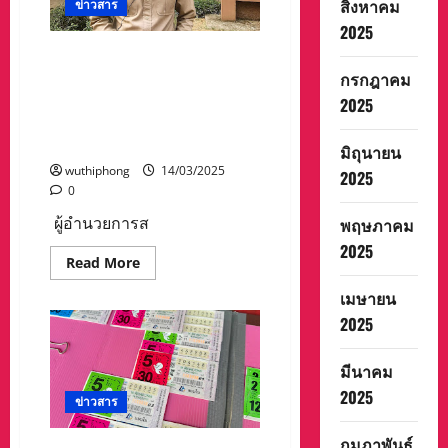
สิงหาคม
ข่าวสาร
แป่ว
แอ่ว
2025
ปาง
หมู”
ผู้อำนวยการสำนักงานคณะ
โครงการ
กรกฎาคม
กรรมการการเลือกตั้งประจำ
ส่ง
เสริม
จังหวัดแม่ฮ่องสอน แจ้ง
2025
การ
ท่อง
ประชาสัมพันธ์ ข่าวสารความ
เที่ยว
รู้การเลือกตั้งเทศบาล
ตำบล
มิถุนายน
ปาง
wuthiphong
14/03/2025
2025
หมู
ประจำ
0
ปี
พ.ศ.
ผู้อำนวยการส
พฤษภาคม
2568
2025
Read
Read More
more
about
เมษายน
ผู้
อำนวย
2025
การ
สำนักงาน
คณะ
มีนาคม
กรรมการ
การ
2025
เลือก
ข่าวสาร
ตั้ง
ประจำ
กุมภาพันธ์
จังหวัด