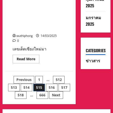
เลขเด็ดเชียงใหม่มาแล้ว เลข
แม่ฮ่องสอน
2025
แจ้ง
เชื้อพระวงค์ ,เลขอดีตพระยัน
ประชาสัมพันธ์
ตะ เสียชีวิตวัย 73 ขายดี เจ้าแม่
ข่าวสาร
ความ
มกราคม
หวยให้ระวังเลขเบิ้ล เลขธูป วัน
รู้
บวงสรางพ่อขุนเม็งราย เวียง
2025
การ
เลือก
กุมกาม ก็แรง
ตั้ง
เทศบาล
wuthiphong
14/03/2025
0
เลขเด็ดเชียงใหม่มา
CATEGORIES
Read
Read More
ข่าวสาร
more
about
เลข
เด็ด
เชียงใหม่
Posts
Previous
1
…
512
มา
แล้ว
เลข
513
514
515
516
517
pagination
เชื้อ
พระ
518
…
666
Next
วงค์
,เลข
อดีต
พระ
ยัน