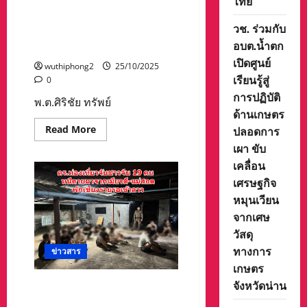
ไทย”
สามัคคี สภาสังคมสงเคราะห์
แห่งประเทศไทย ในพระบรม
วช. ร่วมกับ
ราชูปถัมภ์ ณ วัดคุณพุ่ม ต.บาง
อบต.น้ำตก
ลาย อ.บึงนาราง จ.พิจิตร
เปิดศูนย์
wuthiphong2
25/10/2025
เรียนรู้สู่
0
การปฏิบัติ
พ.ต.ศิริชัย ทรัพย์
ด้านเกษตร
Read
Read More
ปลอดการ
more
เผา ขับ
about
พ.ต.ศิริชัย
เคลื่อน
ทรัพย์
ศิริ
เศรษฐกิจ
นายก
สมา
หมุนเวียน
คมฯ/
กรรมการ
จากเศษ
อำนวย
วัสดุ
การ
สภา
ทางการ
ข่าวสาร
สังคมสงเคราะห์
แห่ง
เกษตร
ประเทศไทย
ใน
จังหวัดน่าน
ตร.ท่องเที่ยวจับชาวจีน 19 คน
พระบรม
หนีตายมาจากเมียวดี-แม่สอด
ราชูปถัมภ์,นาง