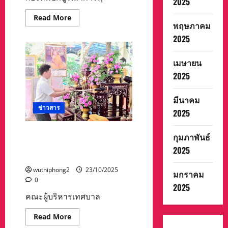
2025
ขนส่ง
เอกชน
Read
Read More
ที่
more
พฤษภาคม
อ.บา
about
งก
2025
กองทัพ
ล่่ำ
บก
–
บูรณ
สงขลา
า
คัด
เมษายน
การ
แยก
ทุก
2025
พัสดุ
ภาค
จนท.ควบคุม
ส่วน
ตัว
รับมือ
รุด
มีนาคม
ชาว
สอบ
ข่าวสาร
ต่าง
ที่มา
2025
ชาติ
–
กว่า
ผู้
600
อยู่
คณะผู้บริหารเทศบาล ร่วมพิธี
กุมภาพันธ์
คน
เบื้อง
ทักษิณานุปทานบูรพาจารย์
หนี
หลัง
2025
ข้าม
2568 วัดจอมคีรีนาคพรต
แดน
เข้า
wuthiphong2
23/10/2025
มกราคม
อำเภอ
0
แม่สอด
2025
จ.ตาก
หลัง
คณะผู้บริหารเทศบาล
ทางการ
เมีย
Read
นมา
Read More
more
เข้า