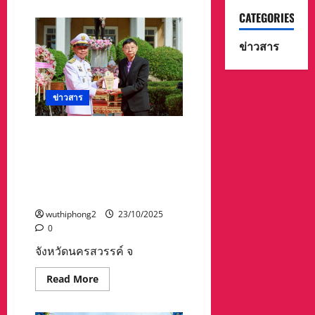
about
ตรวจ
คณะ
สอบ
CATEGORIES
ผู้
โครงการ
บริหาร
เขต
เทศบาล
เศรษฐกิจ
ข่าวสาร
ร่วม
พิเศษ
พิธี
จีน
ทักษิณา
KK-
นุ
Park
ป
อำเภอ
ข่าวสาร
ทาน
เมีย
บูรพาจารย์
วดี
2568
รัฐ
วัด
กะเหรี่ยง
จังหวัดนครสวรรค์ จัดพิธีวาง
จอม
พวงมาลาและถวายราชสดุดี
คีรี
นาค
พระบาทสมเด็จพระ
พรต
จุลจอมเกล้าเจ้าอยู่หัว เนื่องใน
วันปิยมหาราช
wuthiphong2
23/10/2025
0
จังหวัดนครสวรรค์ จ
Read
Read More
more
about
จังหวัด