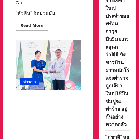
รวบเจ๊ขา
ราง
0
จ.พิจิตร
ใหญ่
“หัวหิน” จัดมวยมัน
ประจำซอย
พร้อม
Read
Read More
more
อาวุธ
about
หัวหิน”
ปืน9มม.กร
จัด
ะสุนก
มวย
มันส์
ว่า100 นัด
‘LEGEND
FIGHTING
ชาวบ้าน
CHAMPIONSHIPS
2025’
ผวาหนักโร่
ยก
แจ้งตำรวจ
ระดับ
นคร
ข่าวสาร
ถูกเจ๊ขา
หัวหิน
เป็น
ใหญ่ใช้ปืน
ศูนย์กลาง
นางสาวภัทราวดี นิโรจน์ รอง
“Sports
ข่มขู่จะ
Tourism”
นายกเทศมนตรีนคร
ทำร้าย อยู่
นครสวรรค์ ในนามเทศบาล
กันอย่าง
นครนครสวรรค์ รับรางวัลท้อง
หวาดกลัว
ถิ่นที่ศักยภาพสูง ประจำปี 2568
(Local Award 2025) ระดับ
“สุชาติ” ลุย
เทศบาลนคร ระดับดี (Silver) มี