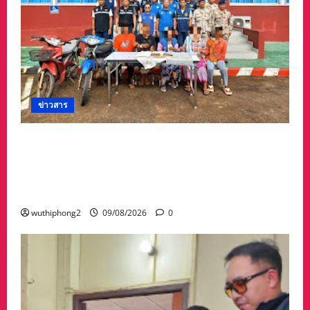
ข่าวสาร
รวบแล้ว! “แก๊งลักทรัพย์” 5 ผู้ต้องหาชาวเมียนมา
ตำรวจ–ฝ่ายปกครองพบพระไล่ล่าจับ ยึดทองรูป
พรรณ 60 บาท เงินสด 6 หมื่น พร้อมรถ
จักรยานยนต์ 2 คัน
wuthiphong2
09/08/2026
0