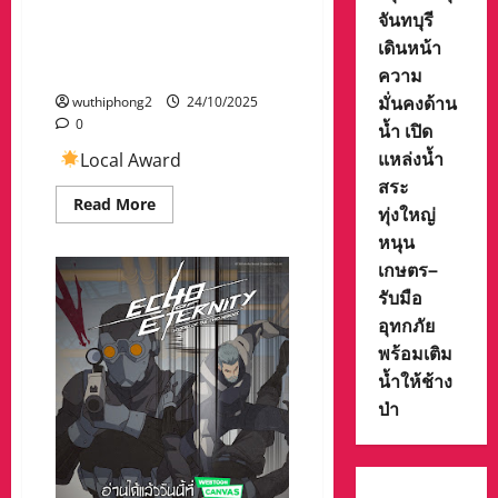
จันทบุรี
นายทรงศักดิ์ ทองศรี รัฐมนตรี
เดินหน้า
ช่วยว่าการกระทรวงมหาดไทย
เป็นประธานในพิธี
ความ
มั่นคงด้าน
wuthiphong2
24/10/2025
0
น้ำ เปิด
แหล่งน้ำ
Local Award
สระ
Read
Read More
ทุ่งใหญ่
more
about
หนุน
นาง
สาว
เกษตร–
ภัทร
รับมือ
าวดี
นิ
อุทกภัย
โรจน์
รอง
พร้อมเติม
นายก
เทศมนตรี
น้ำให้ช้าง
นคร
นครสวรรค์
ป่า
ใน
นาม
เทศบาล
นคร
นครสวรรค์