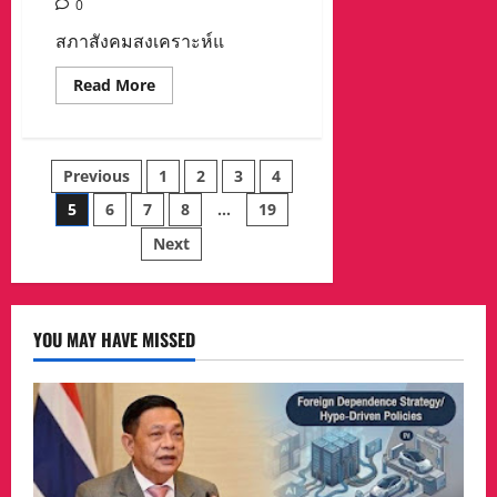
0
สภาสังคมสงเคราะห์แ
Read
Read More
more
about
สภา
สังคมสงเคราะห์
แห่ง
Posts
Previous
1
2
3
4
ประ
เทศ
ไทยฯ
5
6
7
8
…
19
pagination
เชิญ
ร่วม
Next
งาน
วัน
คน
พิการ
ครั้ง
ที่
YOU MAY HAVE MISSED
56
ภาย
ใต้
แนวคิด
“พระ
บารมี
ปกเกล้า
เหล่า
คน
พิการ”