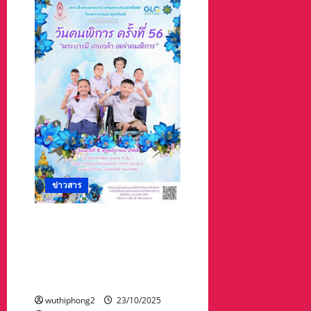
นครสวรรค์
จัด
พิธี
วาง
พวง
มาลา
และ
ถวาย
ราช
สดุดี
พระบาท
สมเด็จ
พระ
จุลจอมเกล้า
เจ้า
อยู่
หัว
เนื่อง
ใน
ข่าวสาร
วัน
ปิย
มหาราช
สภาสังคมสงเคราะห์แห่งประ
เทศไทยฯ เชิญร่วมงานวันคน
พิการ ครั้งที่ 56 ภายใต้แนวคิด
“พระบารมีปกเกล้า เหล่าคน
พิการ”
wuthiphong2
23/10/2025