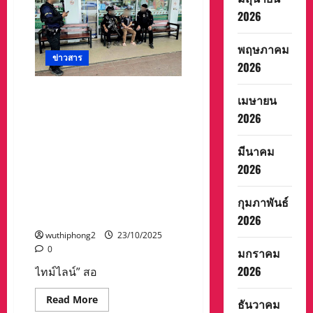
ใน
ต่อ
พิธี
2026
เนื่อง
สำหรับ
เว็บ
พฤษภาคม
ตู
ข่าวสาร
น
2026
เรื่อง
“ECHO
OF
ไทม์ไลน์” สองผัวเมีย ปลอมชื่อ
ETERNITY”
เมษายน
ส่วน
“อริสรา” ฝ่ายชาย เป็น
2026
หนึ่ง
อส.ทพ.กรมหนึ่ง ส่ง M 79 ถึง
ของ
จักรวาล
36 ลูก ต้นทาง อ.ยี่งอ –
IP
มีนาคม
นราธิวาส ปลายทาง อ.แม่สอด
Legend
of
2026
– ตาก หลังบริษัทขนส่งเอกชน
the
ที่ อ.บางกล่่ำ – สงขลา คัดแยก
Two
Heroes
พัสดุ จนท.ควบคุมตัว รุดสอบ
กุมภาพันธ์
ผล
งาน
ที่มา – ผู้อยู่เบื้องหลัง
2026
จาก
T&B
wuthiphong2
23/10/2025
Media
0
มกราคม
Global
ที่
2026
ไทม์ไลน์” สอ
เปิด
ให้
อ่าน
Read
Read More
ธันวาคม
ฟรี
more
บน