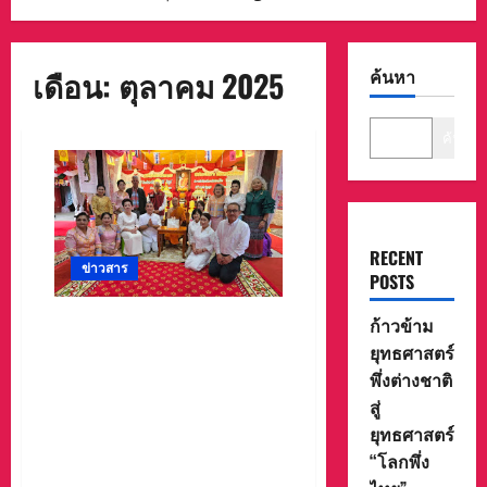
เดือน:
ตุลาคม 2025
ค้นหา
ค้นหา
RECENT
ข่าวสาร
POSTS
พ.ต.ศิริชัย ทรัพย์ศิริ นายกสมา
ก้าวข้าม
คมฯ/กรรมการอำนวยการ
ยุทธศาสตร์
สภาสังคมสงเคราะห์แห่ง
พึ่งต่างชาติ
ประเทศไทย ในพระบรม
สู่
ราชูปถัมภ์,นางจิรภา รัตนศิลา
ยุทธศาสตร์
ทรัพย์ศิริ กรรมการบริหารสมา
“โลกพึ่ง
คมฯ : ร่วมงานบุญทอดกฐิน