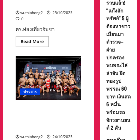
จิร
รวบแล้ว!
พักเชียงรายรอเข้าลาว
ภา
“แก๊งลัก
รัตน
wuthiphong2
25/10/2025
ศิลา
ทรัพย์” 5 ผู้
ทรัพย์
0
ศิริ
ต้องหาชาว
กรรมการ
ตร.ท่องเที่ยวจับชา
บริหาร
เมียนมา
สมา
ตำรวจ–
คมฯ
Read
Read More
:
more
ฝ่าย
ร่วม
about
งาน
ตร.ท่อง
ปกครอง
บุญ
เที่ยว
ทอด
จับ
พบพระไล่
กฐิน
ชาว
สามัคคี
จีน
ล่าจับ ยึด
สภา
19
ทองรูป
สังคมสงเคราะห์
คน
แห่ง
หนี
พรรณ 60
ประเทศไทย
ตาย
ข่าวสาร
ใน
มา
บาท เงินสด
พระบรม
จาก
ราชูปถัมภ์
เมีย
6 หมื่น
ณ
วดี-
หัวหิน” จัดมวยมันส์ ‘LEGEND
วัด
พร้อมรถ
แม่สอด
FIGHTING CHAMPIONSHIPS
คุณ
พัก
จักรยานยน
พุ่ม
เชียงราย
2025’ ยกระดับนครหัวหินเป็น
ต.บาง
รอ
ต์ 2 คัน
ศูนย์กลาง “Sports Tourism”
ลาย
เข้า
อ.บึง
ลาว
wuthiphong2
24/10/2025
นา