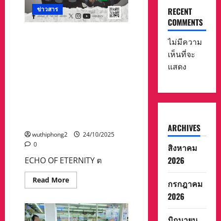
รับ
รางวัล
ข่าวสาร
RECENT
ท้อง
ถิ่น
COMMENTS
ที่
สร้างความสนุกอย่างต่อเนื่อง
ศักยภาพ
ไม่มีความ
สูง
สำหรับเว็บตูนเรื่อง “ECHO OF
ประจำ
เห็นที่จะ
ETERNITY” ส่วนหนึ่งของ
ปี
2568
แสดง
จักรวาล IP Legend of the Two
(Local
Award
Heroes ผลงานจาก T&B Media
2025)
Global ที่เปิดให้อ่านฟรี บน
ระดับ
เทศบาล
WEBTOON CANVAS สัปดาห์นี้นำ
นคร
เสนอเป็นตอนที่ 20 พิกัดแห่ง
ระดับ
ดี
ความจริง
(Silver)
ARCHIVES
มี
wuthiphong2
24/10/2025
นาย
0
ทรง
สิงหาคม
ศักดิ์
ทอง
2026
ECHO OF ETERNITY ต
ศรี
รัฐมนตรี
Read
Read More
ช่วย
กรกฎาคม
more
ว่าการ
about
กระทรวง
2026
สร้าง
มหาดไทย
ความ
เป็น
สนุก
ประธาน
มิถุนายน
อย่าง