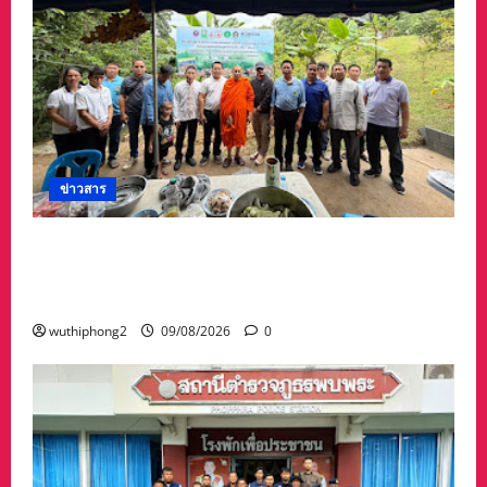
ข่าวสาร
วช. ร่วมกับ อบต.น้ำตก เปิดศูนย์เรียนรู้สู่การปฏิบัติ
ด้านเกษตรปลอดการเผา ขับเคลื่อนเศรษฐกิจ
หมุนเวียนจากเศษวัสดุทางการเกษตร จังหวัดน่าน
wuthiphong2
09/08/2026
0