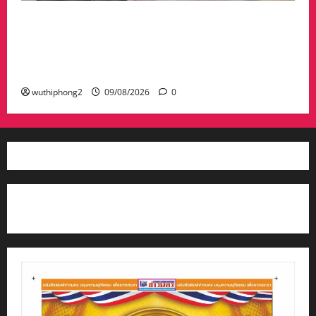
รวบเจ๊ขาใหญ่ประจำซอย พร้อมอาวุธ
ปืน9มม.กระสุนกว่า100 นัด ชาวบ้านผวาหนักโร่
แจ้งตำรวจ ถูกเจ๊ขาใหญ่ใช้ปืนข่มขู่จะทำร้าย อยู่
กันอย่างหวาดกลัว
wuthiphong2
09/08/2026
0