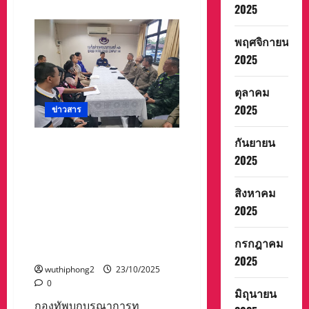
about
2025
WEBTOON
ไทม์
CANVAS
ไลน์”
สัปดาห์
สอง
นี้
พฤศจิกายน
ผัว
นำ
เมีย
เสนอ
2025
ปลอม
เป็น
ชื่อ
ตอน
“อริ
ที่
ตุลาคม
สรา”
20
ฝ่าย
พิกัด
2025
ข่าวสาร
ชาย
แห่ง
เป็น
ความ
อส.ทพ.กรม
จริง
หนึ่ง
กันยายน
กองทัพบกบูรณาการทุกภาค
ส่ง
2025
ส่วน รับมือชาวต่างชาติกว่า
M
79
600 คน หนีข้ามแดนเข้า
ถึง
36
อำเภอแม่สอด จ.ตาก หลัง
สิงหาคม
ลูก
ทางการเมียนมาเข้าตรวจสอบ
ต้นทาง
2025
อ.ยี่งอ
โครงการเขตเศรษฐกิจพิเศษ
–
จีน KK-Park อำเภอเมียวดี รัฐ
นราธิวาส
กรกฎาคม
ปลาย
กะเหรี่ยง
ทาง
2025
อ.แม่สอด
wuthiphong2
23/10/2025
–
0
ตาก
มิถุนายน
หลัง
บริษัท
กองทัพบกบูรณาการทุ