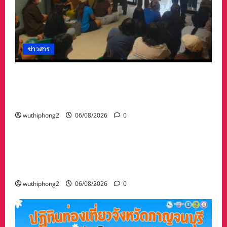
ข่าวสาร
ลาว ส่งกลับ 32 คนไทย หลังจากทางการ สปป.ลาว
กวาดล้างเครือข่ายทำเว็บพนัน และสแกมเมอร์
และผลักดันส่งกลับไทย
wuthiphong2
06/08/2026
0
ข่าวสาร
“เมืองยืดหยุ่น” เทศบาลนครนครสวรรค์ หารือ ทุก
ภาคส่วน : แนวทางรับมือความเสี่ยงภัยพิบัติ ผลกระ
ทบเปลี่ยนแปลงภูมิอากาศ อย่างมั่นคงยั่งยืน
wuthiphong2
06/08/2026
0