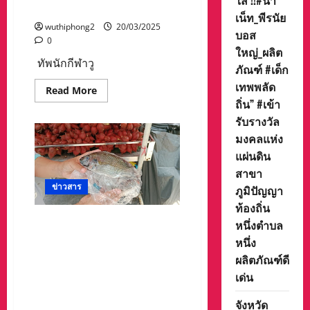
ใส !!#น้า
อาวุโส
จังหวัดชลบุรี
แห่ง
เน็ท_พีรนัย
ชาติ
wuthiphong2
20/03/2025
บอส
ครั้ง
0
ที่
ใหญ่_ผลิต
7
ทัพนักกีฬาวู
ภัณฑ์ #เด็ก
เทพพลัด
Read
Read More
more
ถิ่น” #เข้า
about
ทัพ
รับรางวัล
นัก
มงคลแห่ง
กีฬา
วู
แผ่นดิน
ซู
โรงเรียน
สาขา
ชล
กันยา
ข่าวสาร
ภูมิปัญญา
นุ
กูล
ท้องถิ่น
จ.ชลบุรี
ปลาหมอคางดำ ระบาดทะเล
หนึ่งตำบล
ฟิต
ร่างกาย
แสมสาร ชาวประมงวางอวน
หนึ่ง
เตรียม
ติดครึ่งกิโล นายกสมาคม
พร้อม
ผลิตภัณฑ์ดี
เข้า
ประมง หาแนวทางการแก้ไข
แข่งขัน
เด่น
หวั่นระบบนิเวศในท้องทะเล
กีฬา
ฉลาม
เสียหาย
เยาวชน
จังหวัด