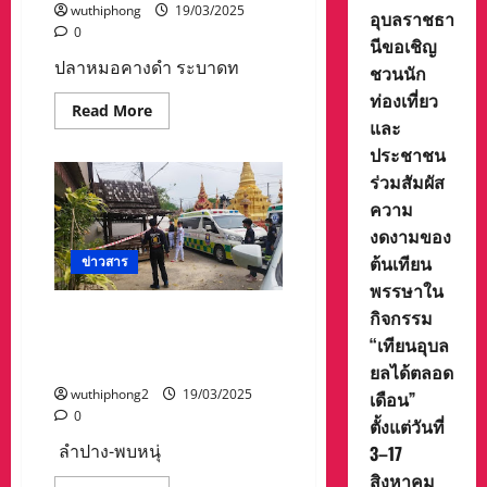
เกมส์
wuthiphong
19/03/2025
อุบลราชธา
ครั้ง
0
ที่
นีขอเชิญ
40
ตั้ง
ปลาหมอคางดำ ระบาดท
ชวนนัก
เป้า
ชิง
ท่องเที่ยว
Read
Read More
เหรียญ
more
และ
ทอง
about
แรก
ประชาชน
ปลา
ของ
หมอ
จังหวัด
ร่วมสัมผัส
คาง
ชลบุรี
ดำ
ความ
ระบาด
ทะเล
งดงามของ
แสมสาร
ต้นเทียน
ชาว
ข่าวสาร
ประมง
พรรษาใน
วาง
อวน
กิจกรรม
ลำปาง-พบหนุ่มใหญ่นอนหลับ
ติด
ครึ่ง
ปลุกไม่ตื่น ตรวจสอบพบเสีย
“เทียนอุบล
กิโล
นอนเสียชีวิตตัวแข็งทื่อในวัด
นายก
ยลได้ตลอด
สมาคม
wuthiphong2
19/03/2025
เดือน”
ประมง
หา
0
ตั้งแต่วันที่
แนวทาง
การ
ลำปาง-พบหนุ่
3–17
แก้ไข
หวั่น
สิงหาคม