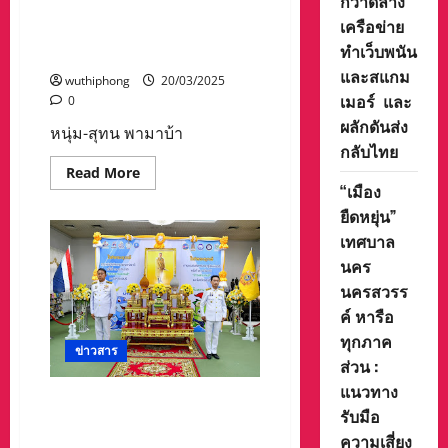
กวาดล้าง
มากเดินชมตึกเก่าๆสมัยเมื่อ
เครือข่าย
ครั้งทหารฝรั่งเศสมาตั้งกอง
ทำเว็บพนัน
กำลังที่บ้านสิงห์ท่า
และสแกม
wuthiphong
20/03/2025
เมอร์ และ
0
ผลักดันส่ง
หนุ่ม-สุทน พามาบ้า
กลับไทย
Read
Read More
more
“เมือง
about
หนุ่ม-
ยืดหยุ่น”
สุทน
เทศบาล
พา
มา
นคร
บ้าน
สิงห์
นครสวรร
ท่า
จังหวัด
ค์ หารือ
ยโสธร
ทุกภาค
เป็น
ข่าวสาร
ชุมชน
ส่วน :
เก่า
แก่
แนวทาง
ต้น
พระบาทสมเด็จพระเจ้าอยู่หัว
กำเนิด
รับมือ
พระราชทานไฟพระฤกษ์ การ
เมือง
สิงห์
ความเสี่ยง
แข่งขันกีฬาเยาวชนแห่งชาติ