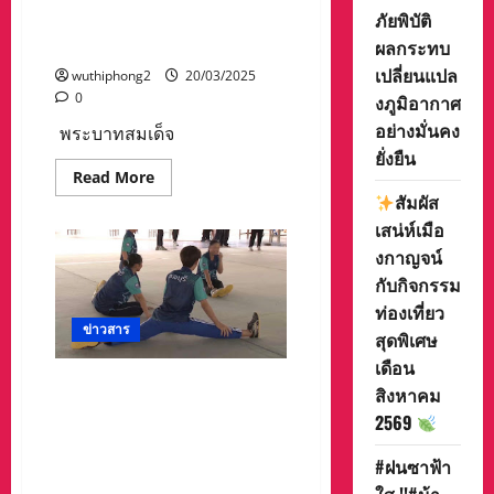
ท่า
ภัยพิบัติ
เมือง
ครั้งที่ 40 และกีฬาอาวุโสแห่ง
ยศ
ผลกระทบ
ชาติครั้งที่ 7
สุนทร-
เมือง
เปลี่ยนแปล
wuthiphong2
20/03/2025
ยโสธร
น่า
0
งภูมิอากาศ
เที่ยว
มาก
อย่างมั่นคง
พระบาทสมเด็จ
เดิน
ยั่งยืน
ชม
ตึก
Read
Read More
เก่าๆ
more
สัมผัส
สมัย
about
เมื่อ
พระบาท
เสน่ห์เมือ
ครั้ง
สมเด็จ
ทหาร
พระเจ้าอยู่หัว
งกาญจน์
ฝรั่งเศส
พระราชทาน
มา
กับกิจกรรม
ไฟ
ตั้ง
พระ
ท่องเที่ยว
กอง
ฤกษ์
กำลัง
ข่าวสาร
การ
สุดพิเศษ
ที่
แข่งขัน
บ้าน
กีฬา
เดือน
สิงห์
เยาวชน
ทัพนักกีฬาวูซูโรงเรียนชล
ท่า
สิงหาคม
แห่ง
ชาติ
กันยานุกูล จ.ชลบุรี ฟิตร่างกาย
2569
ครั้ง
เตรียมพร้อมเข้าแข่งขันกีฬา
ที่
40
ฉลามเยาวชนเกมส์ครั้งที่ 40
#ฝนซาฟ้า
และ
ตั้งเป้าชิงเหรียญทองแรกของ
กีฬา