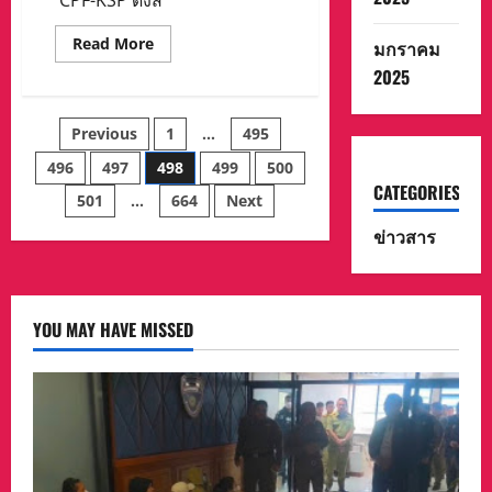
CPF-KSP ดึงส
Read
Read More
มกราคม
more
about
2025
CPF-
KSP
ดึง
Posts
Previous
1
…
495
สาย
วิ่ง
รัก
496
497
498
499
500
pagination
สุขภาพ
CATEGORIES
–
501
…
664
Next
รัก
โลก
ข่าวสาร
YOU MAY HAVE MISSED