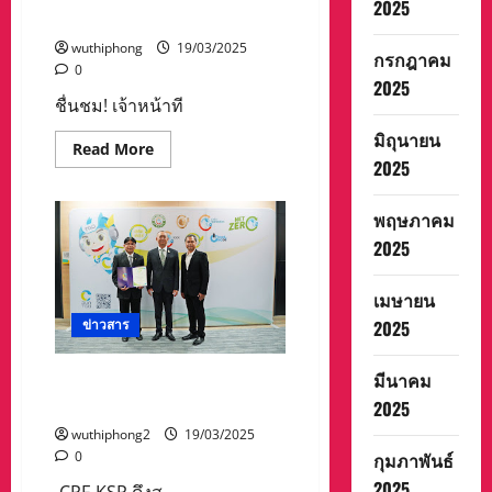
2025
ดี
ซ้อน ส่งคืนเจ้าของครบถ้วน
กู้
ภัยฯ
wuthiphong
19/03/2025
ช่วย
กรกฎาคม
ปลอดภัย
0
2025
ชื่นชม! เจ้าหน้าที
มิถุนายน
Read
Read More
more
2025
about
ชื่นชม!
เจ้า
พฤษภาคม
หน้าที่
พัทยา
2025
เก็บ
กระเป๋า
นัก
เมษายน
ท่อง
เที่ยว
ข่าวสาร
2025
ได้
2
ราย
มีนาคม
ซ้อน
CPF-KSP ดึงสายวิ่ง รักสุขภาพ
ส่ง
– รักโลก
2025
คืน
เจ้าของ
wuthiphong2
19/03/2025
ครบ
ถ้วน
0
กุมภาพันธ์
2025