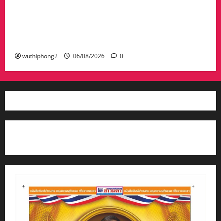
#ฝนซาฟ้าใส !!#น้าเน็ท_พีรนัยบอสใหญ่_ผลิตภัณฑ์
#เด็กเทพพลัดถิ่น” #เข้ารับรางวัลมงคลแห่งแผ่นดิน
สาขาภูมิปัญญาท้องถิ่นหนึ่งตำบลหนึ่งผลิตภัณฑ์ดี
เด่น
wuthiphong2
06/08/2026
0