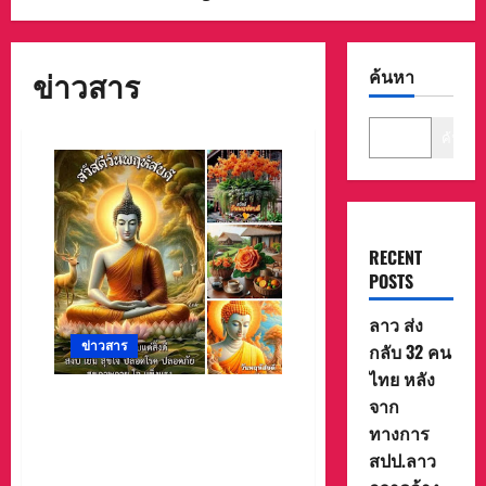
ข่าวสาร
ค้นหา
ค้นหา
RECENT
POSTS
ลาว ส่ง
ข่าวสาร
กลับ 32 คน
ไทย หลัง
หนุ่ม-สุทน พามาบ้านสิงห์ท่า
จาก
จังหวัดยโสธรเป็นชุมชนเก่าแก่
ทางการ
ต้นกำเนิดเมืองสิงห์ท่า เมืองยศ
สปป.ลาว
สุนทร-เมืองยโสธรน่าเที่ยว