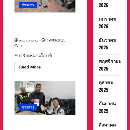
นอน
2026
ข่าวสาร
พัก
เกาะ
กลาง
ถนน
มกราคม
ช่างรับเหมาเกือบขิด หลังลิฟท์
หวั่น
2026
ค้างนานครึ่งชั่วโมง โชคดีกู้
อุบัติเหตุ
ภัยฯช่วยปลอดภัย
ธันวาคม
wuthiphong
19/03/2025
0
2025
ช่างรับเหมาเกือบขิ
พฤศจิกายน
Read
Read More
2025
more
about
ช่าง
ตุลาคม
รับ
เห
2025
มา
เกือบ
ขิด
กันยายน
หลัง
ลิฟท์
ข่าวสาร
2025
ค้าง
นาน
ครึ่ง
ชื่นชม! เจ้าหน้าที่พัทยาเก็บ
ชั่วโมง
สิงหาคม
โชค
กระเป๋านักท่องเที่ยวได้ 2 ราย