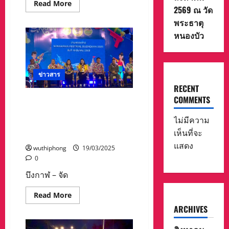
ระบบ
Read
Read More
นิเวศ
2569 ณ วัด
more
ใน
about
พระธาตุ
ท้อง
ลำปาง-
ทะเล
พบ
หนองบัว
เสีย
หนุ่ม
หาย
ใหญ่
นอน
หลับ
ปลุก
ไม่
ข่าวสาร
ตื่น
RECENT
ตรวจ
สอบ
COMMENTS
จัดเต็ม “เย็นทั่วหล้า รื่นเริง
พบ
เสีย
มหาสงกรานต์ 2568”
นอน
ไม่มีความ
Songkran Fastival Buengkan
เสีย
ชีวิต
เห็นที่จะ
2025
ตัว
แสดง
แข็ง
wuthiphong
19/03/2025
ทื่อ
0
ใน
วัด
บึงกาฬ – จัด
Read
Read More
more
ARCHIVES
about
จัด
เต็ม