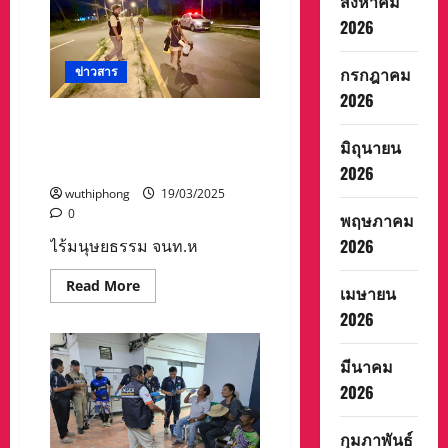
สิงหาคม
“เย็น
ทั่ว
2026
หล้า
รื่นเริง
มหา
กรกฎาคม
สงกรานต์
ข่าวสาร
2568”
2026
Songkran
Fastival
ไร้มนุษยธรรม จนท.หิ้วหญิง
Buengkan
2025
เร่ร่อน ทิ้งกองขยะ นั่ง นอน พัก
มิถุนายน
เกาะกลางถนน หวั่นอุบัติเหตุ
2026
wuthiphong
19/03/2025
0
พฤษภาคม
2026
ไร้มนุษยธรรม จนท.ห
Read
Read More
เมษายน
more
about
2026
ไร้
มนุษยธรรม
จนท.หิ้ว
มีนาคม
หญิง
เร่ร่อน
2026
ทิ้ง
กอง
ขยะ
กุมภาพันธ์
นั่ง