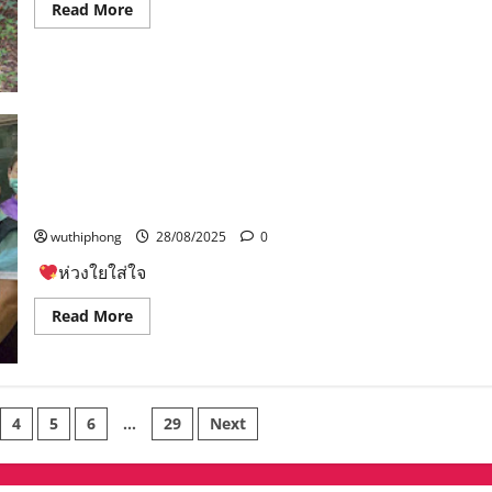
เพิ่ม
หวัง
Read
Read More
เติม
ทำงาน
more
จัด
ใน
about
แสดง
ประเทศ
สวน
สัตว์
กัมพูชา
สัตว์
เล็ก
ถูก
นครราชสีมา
น่า
ทหาร
ได้
รัก
รวบ
สมาชิก
อีก
กลาง
ใหม่
หลาย
ทาง
ลูก
ชนิด
“รองบาส”นำคณะผู้บริหารเทศบาลนครนครสวรรค์ สท.
ก่อน
เลียงผา
ข้าม
ตัว
สำนักสาธารณสุขฯ อสม. CM CG เยี่ยมผู้สูงอายุ ผู้พิการ ติด
ชายแดน
จิ๋ว
เบื้อง
บ้านติดเตียง ชุมชนในเขตเทศบาล
ที่
ต้น
เกิด
สารภาพ
wuthiphong
28/08/2025
0
จาก
หนี
ความ
หนี้-
รัก
ห่วงใยใส่ใจ
ไร้
ของ
ราย
พ่อ
ได้
Read
องุ่น
Read More
more
กับ
about
แม่
“รอ
ชมพู่
งบาส”นำ
คณะ
ผู้
บริหาร
4
5
6
…
29
Next
เทศบาล
นคร
นครสวรรค์
สท.