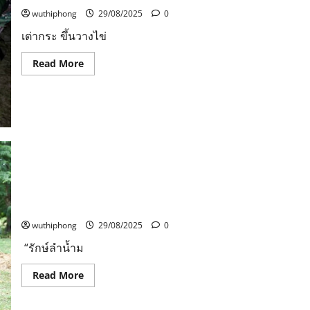
ผู้
เสีย
wuthiphong
29/08/2025
0
ชีวิต
จาก
เต่ากระ ขึ้นวางไข่
เหตุการณ์
ฝน
ตกดิน
Read
Read More
สไลด์
more
about
เต่า
กระ
ขึ้น
วางไข่
ขึ้น
กลาง
เกาะ
ทะลุ
อย่าง
ต่อ
เนื่อง
“รักษ์ลำน้ำมูล” เส้นทางแห่งการดูแลธรรมชาติ ซีพีเอฟร่วม
มาก
ชุมชน สืบสานความอุดมสมบูรณ์จากรุ่นสู่รุ่น “ชมคลิป”
ถึง
15
wuthiphong
29/08/2025
0
รัง
ยืนยัน
ความ
“รักษ์ลำน้ำม
สมบูรณ์
แห่ง
Read
Read More
ท้อง
more
ทะเล
about
อ่าว
“รักษ์
สยาม