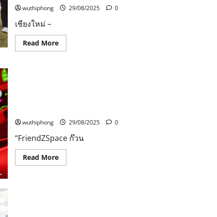
สิทธิ
ประโยชน์
wuthiphong
29/08/2025
0
คน
พิการ
เชียงใหม่ –
และ
มอบ
ชุด
Read
Read More
เยี่ยม
more
แก่
about
ทหารผ่านศึก
นายก
คน
องค์การ
พิการ
บริหาร
และ
ส่วน
“FriendZSpace ก๊วน 3 ซ่า ตะลุยจักรวาล” พาน้องๆ บุก
ผู้
จังหวัด
ยากไร้
เชียงใหม่
จักรวาล กับตอน“ยานแห่งดาวว้าเหว่” และ “ผีบนดาวออ
จังหวัด
จับ
ร่า”” วันอาทิตย์ที่ 31 ส.ค.นี้ เวลา 07.30 น. ทางช่อง 7HD
กระบี่
มือ
ผู้
wuthiphong
29/08/2025
0
บริหาร
เชียง
ใหม่
“FriendZSpace ก๊วน
ไนท์
ซาฟารี
Read
Read More
สร้าง
more
แลนด์
about
มาร์ค
“FriendZSpace
กระตุ้น
ก๊วน
ท่อง
3
เที่ยว
ซ่า
รับ
ตะลุย
มอบ
จักรวาล”
หงส์