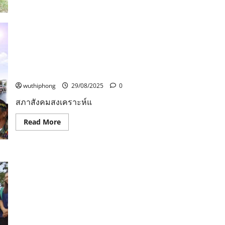
ลำน้ำ
–
มูล”
เส้น
ทาง
แห่ง
การ
สภาสังคมสงเคราะห์แห่งประเทศไทย ในพระบรม
ดูแล
ราชูปถัมภ์ จัดกิจกรรมให้ความรู้สิทธิประโยชน์คนพิการ
ธรรมชาติ
ซี
และมอบชุดเยี่ยมแก่ทหารผ่านศึก คนพิการ และผู้ยากไร้
พี
จังหวัดกระบี่
เอ
ฟ
wuthiphong
29/08/2025
0
ร่วม
ชุมชน
สืบสาน
สภาสังคมสงเคราะห์แ
ความ
อุดม
Read
สมบูรณ์
Read More
more
จาก
about
รุ่น
สภา
สู่
สังคมสงเคราะห์
รุ่น
แห่ง
“ชม
ประเทศไทย
คลิป”
นายกองค์การบริหารส่วนจังหวัดเชียงใหม่ จับมือผู้บริหาร
ใน
เชียงใหม่ไนท์ซาฟารี สร้างแลนด์มาร์คกระตุ้นท่องเที่ยว รับ
พระบรม
ราชูปถัมภ์
มอบหงส์ขาว 4 ตัว ที่ประสบความสำเร็จเพาะขยายพันธุ์
จัด
ปล่อยเลี้ยงเพิ่มเติมในบึงน้ำสวน อบจ. จัดแสดงร่วมกับฝูง
กิจกรรม
ให้
หงส์ดำและขาว10ตัว เผยเล็งร่วมมือเพิ่มเติมจัดแสดงสัตว์
ความ
เล็กน่ารักอีกหลายชนิด
รู้