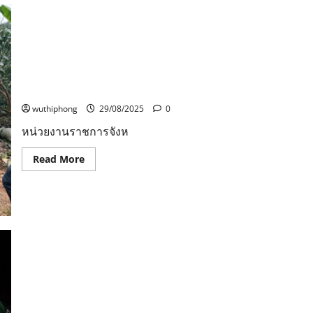
ร้อง
ลูก
ทุ่ง
เข้า
แพลตฟอร์ม
INDE-
หน่วยงานราชการจังหวัดเชียงใหม่และเจ้าหน้าที่ตำรวจ
REGIS
สภ.แม่แจ่ม เร่งระดมค้นหาผู้เสียชีวิตจากเหตุการณ์ฝน
เดิน
หน้า
ตกดินสไลด์
คุ้มครอง
แรงงาน
wuthiphong
29/08/2025
0
อิสระ
ทุก
หน่วยงานราชการจังห
Read
Read More
more
about
หน่วย
งาน
ราชการ
จังหวัด
เชียงใหม่
และ
เจ้า
หน้าที่
ตำรวจ
สภ.แม่แจ่ม
เร่ง
เต่ากระ ขึ้นวางไข่ขึ้นกลางเกาะทะลุ อย่างต่อเนื่อง มากถึง
ระดม
ค้นหา
15 รัง ยืนยันความสมบูรณ์แห่งท้องทะเลอ่าวสยาม –