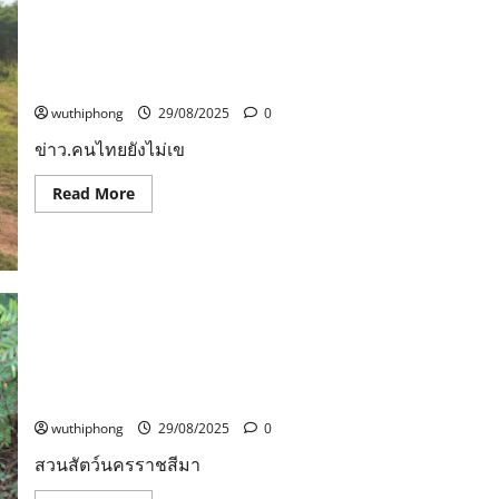
พา
ขาว
คนไทยยังไม่เข็ด กกล.บูรพฯรวบ 7 คนไทยหลงเชื่อเพจเฟ
น้องๆ
4
ซบุ๊ก ลอบข้ามแดนหวังทำงานในประเทศกัมพูชา ถูกทหาร
บุก
ตัว
จักรวาล
ที่
รวบกลางทางก่อนข้ามชายแดน เบื้องต้นสารภาพหนีหนี้-ไร้
กับ
ประสบ
ตอน“ยาน
รายได้
ความ
แห่ง
สำเร็จ
ดาว
เพาะ
wuthiphong
29/08/2025
0
ว้าเหว่”
ขยาย
และ
พันธุ์
ข่าว.คนไทยยังไม่เข
“ผี
ปล่อย
บน
เลี้ยง
ดาว
เพิ่ม
Read
Read More
ออ
เติม
more
ร่า””
ใน
about
วัน
บึง
คน
อาทิตย์
น้ำ
ไทย
ที่
สวน
ยัง
31
อบจ.
ไม่
ส.ค.นี้
จัด
เข็ด
เวลา
แสดง
กกล.บูรพฯ
07.30
ร่วม
รวบ
น.
กับ
7
ทาง
ฝูง
คน
สวนสัตว์นครราชสีมาได้สมาชิกใหม่ลูกเลียงผา ตัวจิ๋ว ที่
ช่อง
หงส์
ไทยหลง
7HD
ดำ
เชื่อ
เกิดจากความรักของพ่อองุ่นกับแม่ชมพู่
และ
เพจ
ขาว10ตัว
เฟ
wuthiphong
29/08/2025
0
เผย
ซบุ๊ก
เล็ง
ลอบ
สวนสัตว์นครราชสีมา
ร่วม
ข้าม
มือ
แดน