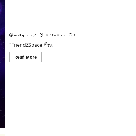
นำร่อง
นครสวรรค์
FriendZSpace ก๊วน 3 ซ่า ตะลุยจักรวาล” พร้อมเสิร์ฟความ
สนุกบน Thai PBS
wuthiphong2
10/06/2026
0
“FriendZSpace ก๊วน
Read
Read More
more
about
FriendZSpace
ก๊วน
3
ซ่า
ตะลุย
จักรวาล”
พร้อม
เสิร์ฟ
ความ
สนุก
บน
Thai
PBS