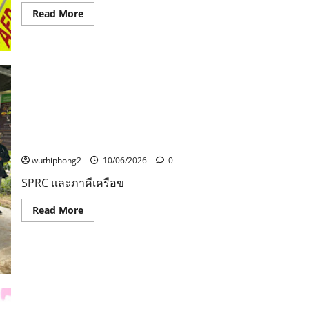
บริษัท
Read
Read More
ไพ
more
รัตน์
about
อุตสาหกรรม
ล่า
จำกัด
แม่ใจ
(สำนักงาน
ยักษ์
ใหญ่)
ทิ้ง
ส่ง
ทารก
เสริม
เพศ
การ
หญิง
ศึกษา
แรก
โรงเรียน
เกิด
เทศบาล
SPRC และภาคีเครือข่าย จัดอบรม “แก้โจทย์แปลงผัก ดิน น้ำ
ตาย
วัด
ใต้
แมลง” เสริมศักยภาพเกษตรกรระยองสู่มาตรฐาน GAP
ปากน้ำ
ต้น
โพ
จามจุรี
wuthiphong2
10/06/2026
0
ใต้
กลาง
(ท.8.)
เมือง
SPRC และภาคีเครือข
อุดรธานี
สุด
ยื้อ
Read
Read More
ชีวิต
more
about
SPRC
และ
ภาคี
เครือ
ข่าย
จัด
อบรม
“แก้