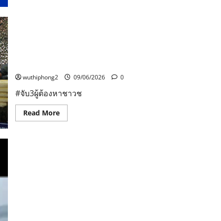
รุ่น
ที่
165
จังหวัด
นครนายก
จับ3ผู้ต้องหาชาวชัยภูมิยึดยาบ้าล็อตใหญ่ 1.9 ล้านเม็ด
ทหารเรือ ร่วมทหารพราน หน่วยงานความมั่นคงประจำ
พื้นที่ “ โชว์ฝีมือจับได้บริเวณริมแม่น้ำโขง พื้นที่ อ.สังคม
จ.หนองคาย
wuthiphong2
09/06/2026
0
#จับ3ผู้ต้องหาชาวช
Read
Read More
more
about
จับ3ผู้
ต้องหา
ชาว
ชัยภูมิ
ยึด
ยา
บ้า
ล็อต
ใหญ่
1.9
ล้าน
เม็ด
ทหาร