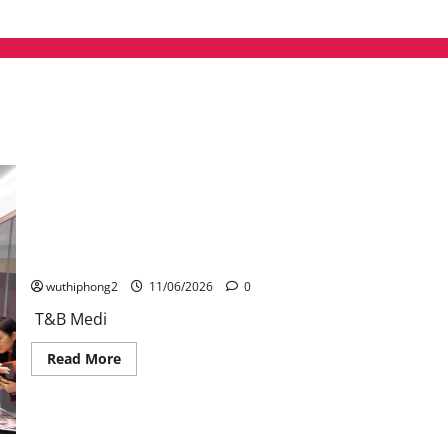
T&B Media Global ส่ง Animicoo และ VibeMax บุกงาน Anime
Festival Asia Thailand 2026 (AFATH26)
wuthiphong2
11/06/2026
0
T&B Medi
Read
Read More
more
about
T&B
Media
Global
ส่ง