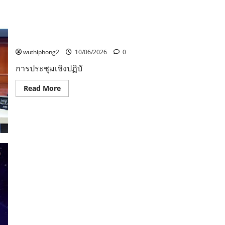
โจทย์
แปลง
ผัก
ดิน
การประชุมเชิงปฏิบัติการ เลี้ยงดูเชิงบวกเพื่อขับเคลื่อน
น้ำ
ชุมชนเมืองสุขภาวะ พื้นที่นำร่องนครสวรรค์
แมลง”
เสริม
wuthiphong2
10/06/2026
0
ศักยภาพ
เกษตรกร
การประชุมเชิงปฏิบั
ระยอง
สู่
มาตรฐาน
Read
Read More
GAP
more
about
การ
ประชุม
เชิง
ปฏิบัติ
การ
เลี้ยง
ดู
เชิง
บวก
เพื่อ
ขับ
เคลื่อน
ชุมชน
เมือง
สุข
ภาวะ
พื้นที่