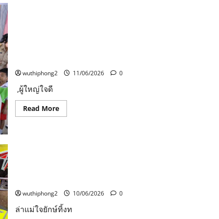
Animicoo
และ
VibeMax
บุก
ผู้ใหญ่ใจดี, นางนิรัตน์ คงวราคม ตัวแทนจากมูลนิธิพุทธ
งาน
Anime
ปรัชญา และบริษัท ไพรัตน์อุตสาหกรรม จำกัด (สำนักงาน
Festival
ใหญ่) ส่งเสริมการศึกษาโรงเรียนเทศบาลวัดปากน้ำโพใต้
Asia
Thailand
(ท.8.)
2026
(AFATH26)
wuthiphong2
11/06/2026
0
,ผู้ใหญ่ใจดี
Read
Read More
more
about
ผู้ใหญ่
ใจดี,
นาง
นิ
รัตน์
คง
ล่าแม่ใจยักษ์ทิ้งทารกเพศหญิงแรกเกิดตายใต้ต้นจามจุรี
ว
ราคม
กลางเมืองอุดรธานี สุดยื้อชีวิต
ตัวแทน
จาก
wuthiphong2
10/06/2026
0
มูลนิธิ
พุทธ
ล่าแม่ใจยักษ์ทิ้งท
ปรัชญา
และ