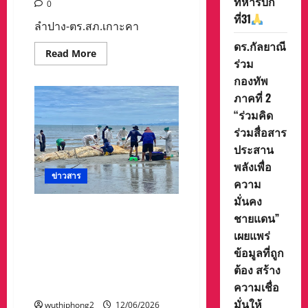
ทหารบก
0
ที่31
ลำปาง-ตร.สภ.เกาะคา
ดร.กัลยาณี
Read
Read More
ร่วม
more
about
กองทัพ
ลำปาง-
ตร.สภ.เกาะคา
ภาคที่ 2
บุก
รวบ
“ร่วมคิด
คู่
เขย
ร่วมสื่อสาร
ใจร้อน
ประสาน
ยิง
ปืน
พลังเพื่อ
ข่มขู่
ข่าวสาร
กัน
ความ
โดน
ก็
มั่นคง
ข้อหา
พบซากวาฬบลูด้าลอยทะเลเจ้า
หนัก
ชายแดน”
หน้าที่ ศรชล.ลากมาเกย
ทั้ง
เผยแพร่
คู่
ชายหาดไพลินให้ศูนย์วิจัย
แถม
ข้อมูลที่ถูก
โดน
ทรัพยากรทางทะเลและชายฝั่ง
คดี
ต้อง สร้าง
ภาคตะวันออกตรวจสอบ เผย
ยาบ้า
อีก
ความเชื่อ
ตายมาแล้ว 2 อาทิตย์ ,,มีคลิป,,
ราย
มั่นให้
wuthiphong2
12/06/2026