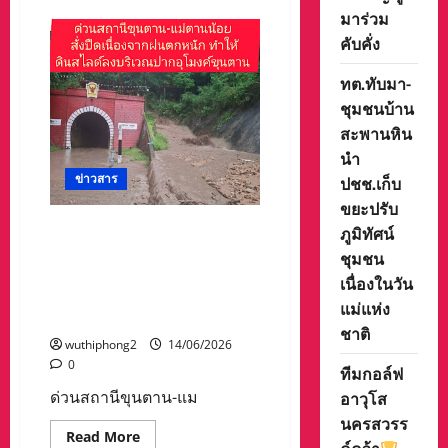
ลูก
มาร่วม
เสือ
รัฐสภา
คับคั่ง
ไทย”
เดิน
ทต.ทับมา-
หน้า
เสริม
ชุมชนบ้าน
พลัง
ผู้นำ
สะพานหิน
สันติสุข
วางแผน
นำ
เข้ม
ข่าวสาร
ค่าย
ปชช.เก็บ
สสสส.
ขยะปรับ
รุ่น
16
ด่วนสถานีขุนตาน-แม่ตานน้อย
ภูมิทัศน์
ครบ
ทุก
สั่งปืดเนื่องจากฝนตกหนัก
ชุมชน
มิติ
ทำให้ดินสไลด์ลงบริเวณปาก
เนื่องในวัน
อุโมงค์ขุนตาน จึงแจ้งปิดทาง
แม่แห่ง
ฉุกเฉินระหว่าง
ชาติ
wuthiphong2
14/06/2026
0
ทีมกอล์ฟ
อาวุโส
ด่วนสถานีขุนตาน-แม
นครสวรร
Read
Read More