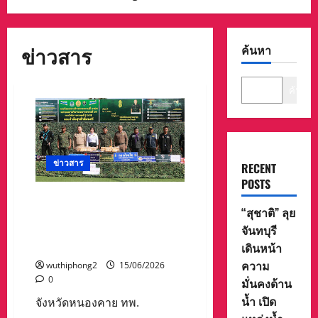
ข่าวสาร
ค้นหา
ค้นหา
ข่าวสาร
RECENT
POSTS
จังหวัดหนองคาย ทพ.2104
“สุชาติ” ลุย
บูรณาการ ยึดยาบ้าพยายาม
จันทบุรี
ลักลอบนำเข้า ที่ริมโขง กว่า
240,000 เม็ด
เดินหน้า
ความ
wuthiphong2
15/06/2026
0
มั่นคงด้าน
น้ำ เปิด
จังหวัดหนองคาย ทพ.