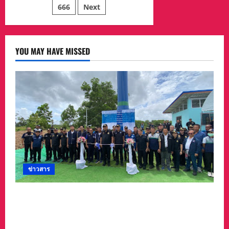
ช่วย
666
Next
เหลือ
แบ่ง
เบา
ลด
การ
แออัด
YOU MAY HAVE MISSED
เจาะ
เลือด
ไม่
โรค
ติดต่อ
ข่าวสาร
“สุชาติ” ลุยจันทบุรี เดินหน้าความมั่นคงด้านน้ำ
เปิดแหล่งน้ำสระทุ่งใหญ่ หนุนเกษตร–รับมืออุทกภัย
พร้อมเติมน้ำให้ช้างป่า