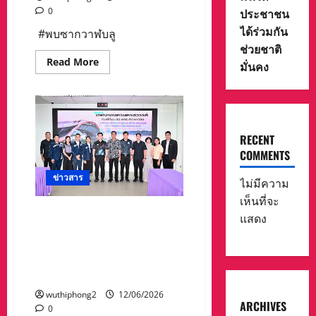
0
ประชาชน
ได้ร่วมกัน
#พบซากวาฬบลู
ช่วยชาติ
Read
Read More
มั่นคง
more
about
พบ
ซา
กวา
ฬบลูด้า
ลอย
RECENT
ทะเล
เจ้า
COMMENTS
หน้าที่
ศรชล.ลาก
ข่าวสาร
มา
ไม่มีความ
เกย
ชายหาด
เห็นที่จะ
ไพลิน
เทศบาลนครนครสวรรค์
แสดง
ให้
รัฐศาสตร์ราชภัฎนครสวรรค์
ศูนย์วิจัย
ทรัพยากร
แลกเปลี่ยนเรียนรู้ วิจัยต่อยอด
ทาง
ทะเล
การพัฒนา ส่งเสริมเศรษฐกิจ
และ
ประชาชนในท้องถิ่น
ชายฝั่ง
ภาค
wuthiphong2
12/06/2026
ตะวัน
ARCHIVES
ออก
0