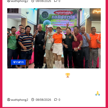
wuthiphong2
08/08/2026
0
ข่าวสาร
ทีมกอล์ฟอาวุโสนครสวรรค์คว้า
ชนะเลิศประเภท
ทีมรวม มาครอง ประธาน #ชมรมกอล์ฟอาวุโส
นครสวรรค์ เกศรา อ่อนสอาด นำทีมรับถ้วยจาก
ท่าน พล.ต.อภิเดช ผลทวี ผบ มณฑลทหารบกที่31
wuthiphong2
08/08/2026
0