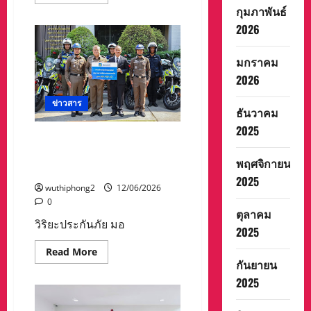
more
กุมภาพันธ์
about
ตำรวจ
2026
เชียงคำ
พร้อม
ฝ่าย
ปกครอง
มกราคม
ยึด
2026
ยาบ้า8ล้าน
เม็ด
ไอซ์1กก.
ข่าวสาร
ซ่อน
ธันวาคม
อำพราง
ใน
2025
กอง
วิริยะประกันภัย มอบอุปกรณ์
ขิง
รถจักรยานยนต์ ยกระดับการ
พฤศจิกายน
ช่วยเหลือฉุกเฉินบนท้องถนน
2025
wuthiphong2
12/06/2026
0
ตุลาคม
วิริยะประกันภัย มอ
2025
Read
Read More
more
กันยายน
about
วิริยะ
2025
ประกัน
ภัย
มอบ