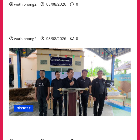
wuthiphong2
08/08/2026
0
ข่าวสาร
พระราชทานเพลิงศพคุณพ่อไชยยศ เวหน อายุ 89
ปี คุณพ่อรองผวจ.ระยอง ยิ่งใหญ่ ผู้มาร่วมคับคั่ง
wuthiphong2
08/08/2026
0
ข่าวสาร
ทต.ทับมา-ชุมชนบ้านสะพานหิน นำ ปชช.เก็บขยะ
ปรับภูมิทัศน์ชุมชน เนื่องในวันแม่แห่งชาติ