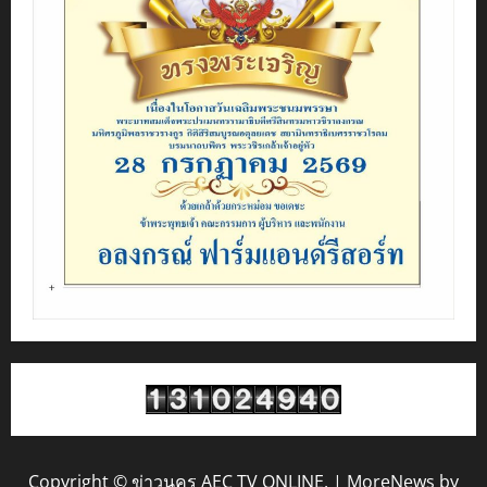
Copyright © ข่าวนคร AEC TV ONLINE.
|
MoreNews
by