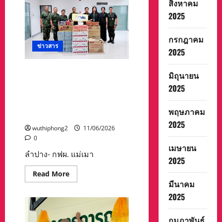
สิงหาคม
อุปกรณ์
รถ
2025
จักรยานยนต์
ยก
ระดับ
กรกฎาคม
การ
ข่าวสาร
ช่วย
2025
เหลือ
ฉุกเฉิน
บน
ลำปาง- กฟผ. แม่เมาะ มอบ
มิถุนายน
ท้อง
สิ่งของและน้ำดื่มให้กับ
ถนน
2025
มทบ.32 เตรียมพร้อมช่วยเหลือ
ประชาชน และกลุ่มเปราะบาง
พฤษภาคม
ในพื้นที
2025
wuthiphong2
11/06/2026
0
เมษายน
ลำปาง- กฟผ. แม่เมา
2025
Read
Read More
more
มีนาคม
about
ลำปาง-
2025
กฟผ.
แม่เมาะ
มอบ
กุมภาพันธ์
สิ่งของ