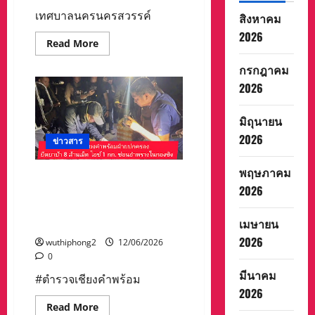
ตรวจ
สอบ
เทศบาลนครนครสวรรค์
สิงหาคม
เผย
ตาย
2026
มา
Read
Read More
แล้ว
more
2
about
กรกฎาคม
อาทิตย์
เทศบาล
,,มี
นคร
2026
คลิป,,
นครสวรรค์
รัฐศาสตร์
ราชภัฎ
มิถุนายน
นครสวรรค์
แลก
2026
เปลี่ยน
ข่าวสาร
เรียน
รู้
วิจัย
พฤษภาคม
ตำรวจเชียงคำพร้อมฝ่าย
ต่อย
2026
อด
ปกครองยึดยาบ้า8ล้านเม็ด
การ
ไอซ์1กก. ซ่อนอำพรางในกอง
พัฒนา
ส่ง
เมษายน
ขิง
เสริม
เศรษฐกิจ
2026
wuthiphong2
12/06/2026
ประชาชน
0
ใน
ท้อง
มีนาคม
#ตำรวจเชียงคำพร้อม
ถิ่น
2026
Read
Read More