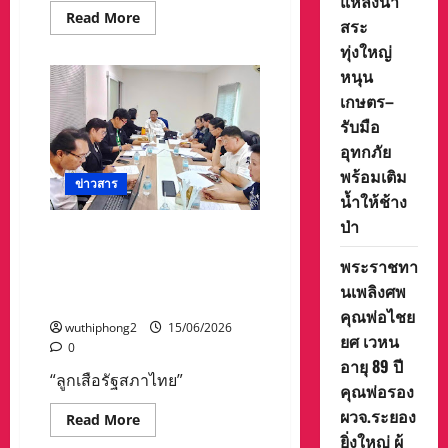
แหล่งน้ำ
Read
Read More
สระ
more
about
ทุ่งใหญ่
จังหวัด
หนองคาย
หนุน
ทพ.2104
เกษตร–
บูรณ
าการ
รับมือ
ยึด
ยาบ้า
อุทกภัย
พยายาม
ลักลอบ
พร้อมเติม
ข่าวสาร
นำ
เข้า
น้ำให้ช้าง
ที่
ป่า
ริม
ลูกเสือรัฐสภาไทย” เดินหน้า
โขง
กว่า
เสริมพลังผู้นำสันติสุข วางแผน
พระราชทา
240,000
เข้มค่าย สสสส. รุ่น 16 ครบทุก
เม็ด
นเพลิงศพ
มิติ
คุณพ่อไชย
wuthiphong2
15/06/2026
ยศ เวหน
0
อายุ 89 ปี
“ลูกเสือรัฐสภาไทย”
คุณพ่อรอง
ผวจ.ระยอง
Read
Read More
more
ยิ่งใหญ่ ผู้
about