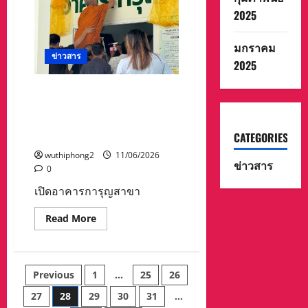
และ
2025
น้ำ
ดื่ม
ให้
มกราคม
กับ
ข่าวสาร
มทบ.32
2025
เตรียม
พร้อม
ช่วย
เปิดอาคารการุญสาขาโรง
เหลือ
พยาบาลแกลงช่วยเหลือแบ่ง
ประชาชน
และ
เบาลดการแออัดเจาะเลือดไม่
กลุ่ม
เปราะ
โรคติดต่อ
CATEGORIES
บาง
ใน
wuthiphong2
11/06/2026
ข่าวสาร
พื้น
0
ที
เปิดอาคารการุญสาขา
Read
Read More
more
about
เปิด
อาคาร
การุญ
Posts
Previous
1
…
25
26
สาขา
โรง
พยาบาล
27
28
29
30
31
…
pagination
แกลง