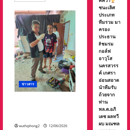
ค์คว้า
more
about
ชนะเลิศ
ด่วน
สถานี
ประเภท
ขุน
ตาน-
ทีมรวม มา
แม่
ครอง
ตาน
น้อย
ประธาน
สั่ง
ปืด
#ชมรม
เนื่องจาก
ฝน
กอล์ฟ
ตกหนัก
อาวุโส
ทำให้
ดิน
นครสวรร
สไลด์
ลง
ค์ เกศรา
บริเวณ
ปาก
อ่อนสอาด
อุโมงค์
ข่าวสาร
ขุน
นำทีมรับ
ตาน
ถ้วยจาก
จึง
แจ้ง
ลำปาง-ตร.สภ.เกาะคา บุกรวบ
ท่าน
ปิด
คู่เขยใจร้อนยิงปืนข่มขู่กัน โดน
ทาง
พล.ต.อภิ
ฉุกเฉิน
ก็ข้อหาหนักทั้งคู่แถมโดนคดี
ระหว่าง
เดช ผลทวี
ยาบ้าอีกราย
ผบ มณฑล
wuthiphong2
12/06/2026