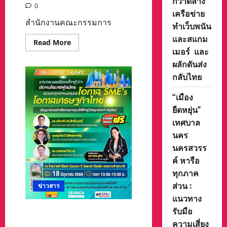
กวาดล้าง
0
เครือข่าย
สำนักงานคณะกรรมการ
ทำเว็บพนัน
และสแกม
Read
Read More
more
เมอร์ และ
about
ผลักดันส่ง
สำนักงาน
คณะ
กลับไทย
กรรมการ
นโยบาย
เขต
“เมือง
พัฒนา
พิเศษ
ยืดหยุ่น”
ภาค
ตะวัน
เทศบาล
ออก
นคร
จัด
Focus
นครสวรร
Group
ระดม
ค์ หารือ
ความ
คิด
ทุกภาค
เห็น
จัด
ส่วน :
ข่าวสาร
ทำ
แนวทาง
แผน
พัฒนา
รับมือ
วิทยุครอบครัวข่าว
เขต
พัฒนา
ส.ทร.FM106MHz. จับมือสมาคม
ความเสี่ยง
พิเศษ