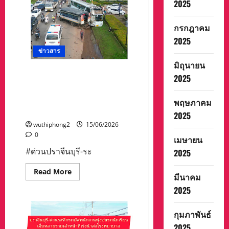
2025
6
ล้าน
เม็ด
ริม
กรกฎาคม
โขง
เวียง
2025
แก่น
ข่าวสาร
สกัด
ขบวนการ
มิถุนายน
ข้าม
ชาติ
ด่วนปราจีนบุรี-ระทึกรถบัส
2025
พนักงานพุ่งชนรถนักเรียนเจ็บ
หลายราย เจ้าหน้าที่เร่งนำส่ง
พฤษภาคม
โรงพยาบาล
2025
wuthiphong2
15/06/2026
0
เมษายน
#ด่วนปราจีนบุรี-ระ
2025
Read
Read More
มีนาคม
more
about
2025
ด่วน
ปราจีนบุรี-
ระทึก
กุมภาพันธ์
รถ
บัส
2025
พนักงาน