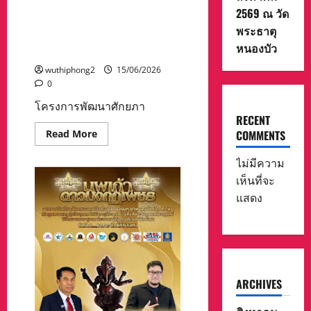
อัตโนมัติ
โครงการพัฒนาศักยภาพแกน
2569 ณ วัด
ใน
นำด้านสุขภาพในชุมชนและ
งาน
พระธาตุ
อุตสาหกรรม’
ศึกษาดูงาน รุ่นที่ 2 ประจำ
พ่วง
หนองบัว
ปีงบประมาณ 2569
รางวัล
‘เทคนิค
wuthiphong2
15/06/2026
ยอด
เยี่ยม
0
หุ่น
ยนต์
โครงการพัฒนาศักยภา
อัตโนมัติ
RECENT
เพื่อ
การ
Read
Read More
COMMENTS
เสิร์ฟ
more
อาหาร’
about
โครงการ
ไม่มีความ
พัฒนา
เห็นที่จะ
ศักยภาพ
แกน
แสดง
นำ
ด้าน
สุขภาพ
ใน
ชุมชน
และ
ศึกษา
ดู
งาน
ARCHIVES
รุ่น
ที่
2