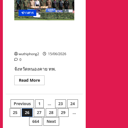
บัส
พนักงาน
พุ่ง
ชน
ข่าวสาร
รถ
นักเรียน
เจ็บ
จังหวัดหนองคาย ทพ.2104
หลาย
ราย
บูรณาการ ยึดยาบ้าพยายาม
เจ้า
ลักลอบนำเข้า ที่ริมโขง กว่า
หน้าที่
เร่ง
240,000 เม็ด
นำ
ส่ง
wuthiphong2
15/06/2026
โรง
0
พยาบาล
จังหวัดหนองคาย ทพ.
Read
Read More
more
about
จังหวัด
หนองคาย
ทพ.2104
Posts
Previous
1
…
23
24
บูรณ
าการ
ยึด
25
26
27
28
29
…
pagination
ยาบ้า
พยายาม
664
Next
ลักลอบ
นำ