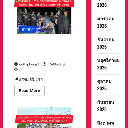
รายการ
2026
กีฬา
วา
ไร
มกราคม
ตี้
สำนัก
2026
ข่าว
ข่าวสาร
บางกอก
ทู
ธันวาคม
เดย์
ตบเท้า
#นรข.เชียงราย จับยาบ้าล็อตม
2025
เข้า
หึมา 6 ล้านเม็ด ริมโขงเวียง
รับ
างวัล
แก่น สกัดขบวนการข้ามชาติ
#นพเก้า
พฤศจิกายน
ดาว
wuthiphong2
15/06/2026
2025
มงกุฎ
0
เพชร”
#นรข.เชียงรา
ตุลาคม
2025
Read
Read More
more
about
กันยายน
#นรข.เชียงราย
จับ
2025
ยา
บ้า
ล็อ
สิงหาคม
ตม
หึมา