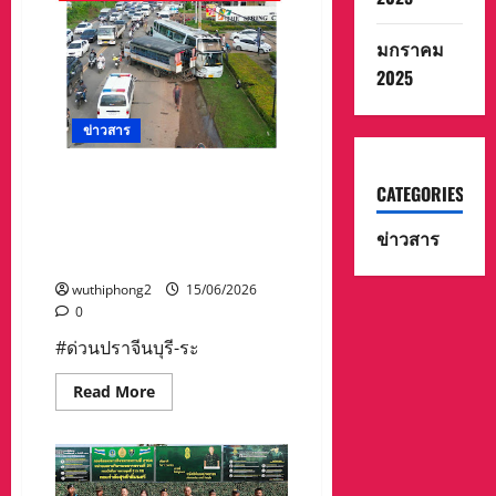
พุ่ง
ชน
รถ
มกราคม
นักเรียน
2025
เจ็บ
หลาย
ราย
เจ้า
ข่าวสาร
หน้าที่
เร่ง
นำ
ส่ง
ด่วนปราจีนบุรี-ระทึกรถบัส
CATEGORIES
โรง
พนักงานพุ่งชนรถนักเรียนเจ็บ
พยาบาล
หลายราย เจ้าหน้าที่เร่งนำส่ง
ข่าวสาร
โรงพยาบาล
wuthiphong2
15/06/2026
0
#ด่วนปราจีนบุรี-ระ
Read
Read More
more
about
ด่วน
ปราจีนบุรี-
ระทึก
รถ