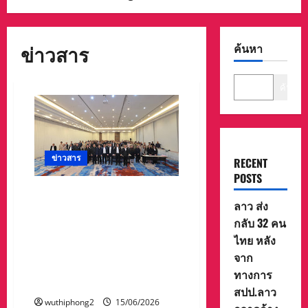
ข่าวสาร
ค้นหา
ค้นหา
ข่าวสาร
RECENT
POSTS
สำนักงานคณะกรรมการ
ลาว ส่ง
นโยบายเขตพัฒนาพิเศษภาค
กลับ 32 คน
ตะวันออก จัด Focus Group
ระดมความคิดเห็นจัดทำแผน
ไทย หลัง
พัฒนาเขตพัฒนาพิเศษภาค
จาก
ตะวันออก 4 แผนงาน
ทางการ
พ.ศ.2571-2575
สปป.ลาว
wuthiphong2
15/06/2026