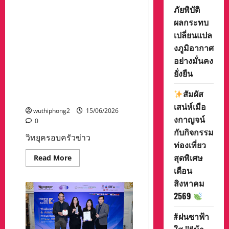
การค้าอสังหาริมทรัพย์ และ
ภาค
ภัยพิบัติ
ตะวัน
พันธมิตร เชิญผู้ประกอบการ
ออก
ผลกระทบ
4
SME’s, ชาว กทม. และผู้สนใจ
เปลี่ยนแปล
แผน
ร่วมสะท้อนความคิด เปิดมุม
งาน
งภูมิอากาศ
พ.ศ.2571-
มอง ต่อนโยบาย และโอกาส
2575
อย่างมั่นคง
ในวาระการเลือกตั้งผู้ว่า
ยั่งยืน
ราชการกรุงเทพมหานคร กับ
การเสวนา “106 Coffee Talk
สัมผัส
ครั้งที่ 2 :
เสน่ห์เมือ
wuthiphong2
15/06/2026
งกาญจน์
0
กับกิจกรรม
วิทยุครอบครัวข่าว
ท่องเที่ยว
สุดพิเศษ
Read
Read More
more
เดือน
about
วิทยุ
สิงหาคม
ครอบครัว
ข่าว
2569
ส.ทร.FM106MHz.
จับ
มือ
#ฝนซาฟ้า
สมาคม
การ