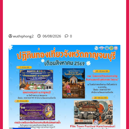
“เมืองยืดหยุ่น” เทศบาลนครนครสวรรค์ หารือ ทุก
ภาคส่วน : แนวทางรับมือความเสี่ยงภัยพิบัติ ผลกระ
ทบเปลี่ยนแปลงภูมิอากาศ อย่างมั่นคงยั่งยืน
wuthiphong2
06/08/2026
0