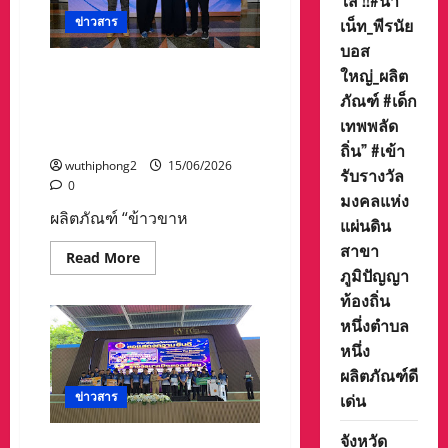
ใส !!#น้า
ค้า
เน็ท_พีรนัย
ข่าวสาร
อสังหาริมทรัพย์
และ
บอส
พันธมิตร
เชิญ
ผลิตภัณฑ์ “ข้าวขาหมูคากิและ
ใหญ่_ผลิต
ผู้
ไข่พะโล้” จาก CPF คว้ารางวัล
ประกอบ
ภัณฑ์ #เด็ก
การ
ThailandStar Packaging Awards
เทพพลัด
SME’s,
2026
ชาว
ถิ่น” #เข้า
กทม.
wuthiphong2
15/06/2026
และ
รับรางวัล
ผู้
0
สนใจ
มงคลแห่ง
ร่วม
ผลิตภัณฑ์ “ข้าวขาห
แผ่นดิน
สะท้อน
ความ
สาขา
คิด
Read
Read More
เปิด
more
ภูมิปัญญา
มุม
about
มอง
ท้องถิ่น
ผลิตภัณฑ์
ต่อ
“ข้าว
นโยบาย
หนึ่งตำบล
ขา
และ
หมู
หนึ่ง
โอกาส
คา
ใน
กิ
ผลิตภัณฑ์ดี
วาระ
และ
การ
ไข่
ข่าวสาร
เด่น
เลือก
พะโล้”
ตั้ง
จาก
ผู้
จังหวัด
CPF
ว่า