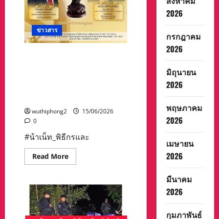
สิงหาคม
ประจำ
ปีงบประมาณ
2026
2569
ข่าวสาร
กรกฎาคม
2026
น้าเน็ท_พิธีกรและผู้สื่อข่าว
กีฬารายการกีฬาวาไรตี้สำนัก
มิถุนายน
ข่าวบางกอกทูเดย์ตบเท้าเข้า
2026
รับางวัล #นพเก้าดาวมงกุฎ
เพชร”
พฤษภาคม
wuthiphong2
15/06/2026
2026
0
#น้าเน็ท_พิธีกรและ
เมษายน
2026
Read
Read More
more
about
น้า
มีนาคม
เน็ท_พิธีกร
และ
2026
ผู้
สื่อ
ข่าว
กุมภาพันธ์
กีฬา