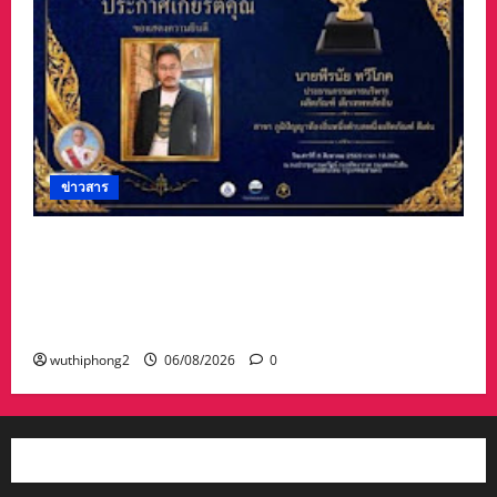
ข่าวสาร
#ฝนซาฟ้าใส !!#น้าเน็ท_พีรนัยบอสใหญ่_ผลิตภัณฑ์
#เด็กเทพพลัดถิ่น” #เข้ารับรางวัลมงคลแห่งแผ่นดิน
สาขาภูมิปัญญาท้องถิ่นหนึ่งตำบลหนึ่งผลิตภัณฑ์ดี
เด่น
wuthiphong2
06/08/2026
0