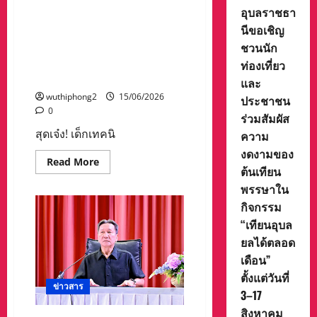
สุดเจ๋ง! เด็กเทคนิคระยอง คว้า
คว้า
ราชการ
อุบลราชธา
รางวัล
ถ้วยพระราชทานแข่งขันระดับ
กรุงเทพมหานคร
ThailandStar
นีขอเชิญ
กับ
ประเทศ ‘หุ่นยนต์อัตโนมัติใน
Packaging
การ
Awards
งานอุตสาหกรรม’ พ่วงรางวัล
ชวนนัก
เสวนา
2026
“106
‘เทคนิคยอดเยี่ยมหุ่นยนต์
ท่องเที่ยว
Coffee
อัตโนมัติเพื่อการเสิร์ฟอาหาร’
Talk
และ
ครั้ง
wuthiphong2
15/06/2026
ที่
ประชาชน
2
0
ร่วมสัมผัส
:
สุดเจ๋ง! เด็กเทคนิ
ความ
งดงามของ
Read
Read More
ต้นเทียน
more
about
พรรษาใน
สุด
เจ๋ง!
กิจกรรม
เด็ก
เทคนิค
“เทียนอุบล
ระยอง
คว้า
ยลได้ตลอด
ถ้วย
เดือน”
พระราชทาน
แข่งขัน
ตั้งแต่วันที่
ระดับ
ข่าวสาร
ประเทศ
3–17
‘หุ่น
ยนต์
สิงหาคม