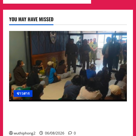
เข้า
ที่
ริม
โขง
YOU MAY HAVE MISSED
กว่า
240,000
เม็ด
ข่าวสาร
ลาว ส่งกลับ 32 คนไทย หลังจากทางการ สปป.ลาว
กวาดล้างเครือข่ายทำเว็บพนัน และสแกมเมอร์
และผลักดันส่งกลับไทย
wuthiphong2
06/08/2026
0
ข่าวสาร