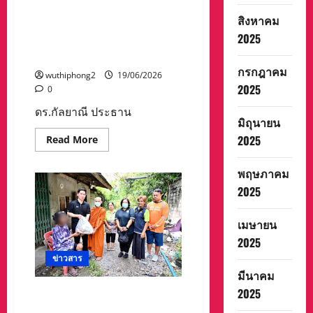
โครงการ
38 ศรีสะเกษครบ 28 ปี ทำบุญ
ศึกษา
สิงหาคม
จัด
อุทิศให้เจ้าหน้าที่ผู้ล่วงลับ และ
ทำ
2025
เป็นสิริมงคลแก่ผู้ที่ยังอยู่จะได้มี
แผน
แม่
กำลังใจช่วยสร้างงานช่วยชาติ
แบบ
กรกฎาคม
บท
wuthiphong2
19/06/2026
การ
2025
0
บริหาร
จัดการ
ดร.กัลยาณี ประธาน
ทรัพยากร
มิถุนายน
น้ำ
ใน
Read
2025
Read More
เขต
more
ลุ่ม
about
น้ำ
ดร.กัลยาณี
ชายฝั่ง
พฤษภาคม
ประธาน
ทะเล
วัน
2025
ตะวัน
สถาปนา
ออก
พัฒนา
ปี
ฝีมือ
2566-
เมษายน
แรงงาน
2580
38
2025
ศรีสะเกษ
ครบ
ข่าวสาร
28
มีนาคม
ปี
ทำบุญ
2025
วัดช่องคีรีศรีสิทธิวราราม ร่วม
อุทิศ
ให้
กับ เทศบาลนครนครสวรรค์