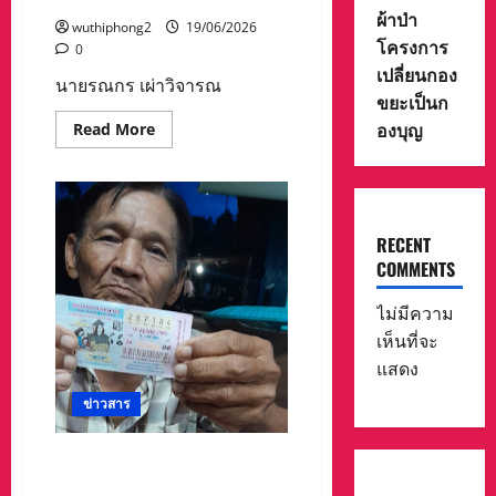
ผ้าป่า
wuthiphong2
19/06/2026
โครงการ
0
เปลี่ยนกอง
นายรณกร เผ่าวิจารณ
ขยะเป็นก
องบุญ
Read
Read More
more
about
นาย
รณกร
เผ่า
วิจารณ์
นาย
RECENT
อำเภอ
COMMENTS
เมือง
นคร
สวรรค์
ไม่มีความ
ผอ.ศป.ปส.อ.เมือง
นครสวรรค์
เห็นที่จะ
เป็น
ประธาน
แสดง
ใน
พิธี
ข่าวสาร
เปิด
โครงการ
ศูนย์
รวม
#ตามจนพบเศรษฐีใหม่ระยอง!
พลัง
ลุงชาวสวนดวงเฮง ถูกรางวัลที่
รัก