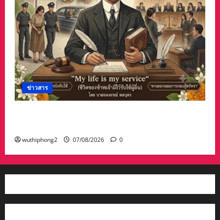
ข่าวสาร
บทความการปฏิรูปประเทศ”7 สิงหา วันรพี“ อุดมคติ
นักกฎหมายภายใต้วิกฤติศรัทธา
wuthiphong2
07/08/2026
0