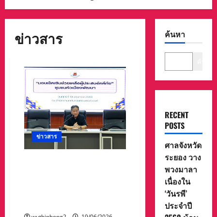
ข่าวสาร
ค้นหา
ค้นหา
RECENT
POSTS
ข่าวสาร
ศาลจังหวัด
ระยอง วาง
เทศบาลนครนครสวรรค์มอบ
พวงมาลา
เงินช่วยเหลือซ่อมแซมที่อยู่
เนื่องใน
อาศัย ให้แก่ผู้ประสบภัยเพลิง
‘วันรพี’
ไหม้ชุมชนหัวเมืองพัฒนา
(ตรอกลิเก)
ประจำปี
wuthiphong2
19/06/2026