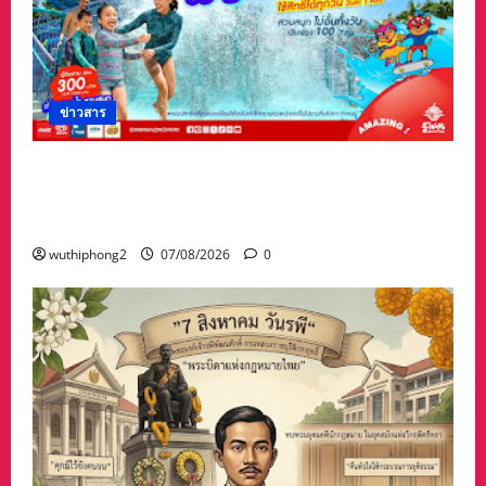
ข่าวสาร
เทศกาล “วันแม่” เที่ยวสวนน้ำ ฟรี!! ที่สยามอะเมซิ่ง
พาร์ด สำหรับผู้ได้รับสิทธิ์ “ไทยช่วยไทยพลัส” และ
ผู้ถือ “บัตรสวัสดิการแห่งรัฐ”
wuthiphong2
07/08/2026
0