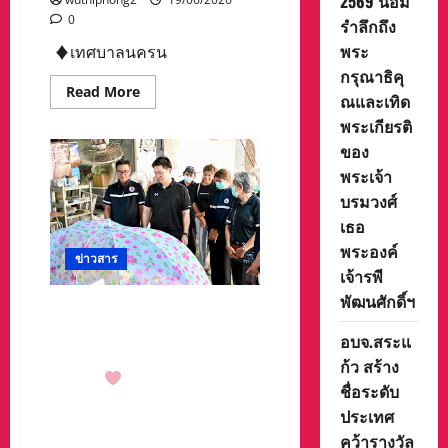
2569 น้อม
0
รำลึกถึง
พระ
♦️เทศบาลนครน
กรุณาธิคุ
Read
Read More
ณและเทิด
more
about
พระเกียรติ
เทศบาล
นคร
ของ
นครสวรรค์
พระเจ้า
มอบ
เงิน
บรมวงศ์
ช่วย
เหลือ
เธอ
ซ่อมแซม
ที่
พระองค์
อยู่
ข่าวสาร
อาศัย
เจ้ารพี
ให้
พัฒนศักดิ์ฯ
แก่
นายจตุรวิทย์ นิโรจน์ธนรัฐ รอง
ผู้
ประสบ
นายกเทศมนตรีนคร
อบจ.สระแ
ภัย
นครสวรรค์ ส่งรอยยิ้ม มอบ
เพลิง
ก้ว สร้าง
ไหม้
กำลังใจ
เยี่ยมผู้สูงอายุติด
ชุมชน
ชื่อระดับ
บ้านติดเตียง ส่งมอบเตียงลม
หัว
เมือง
ประเทศ
พร้อมมุ้งครอบกันยุงให้แก่ผู้สูง
พัฒนา
คว้ารางวัล
(ตรอก
อายุติดเตียง