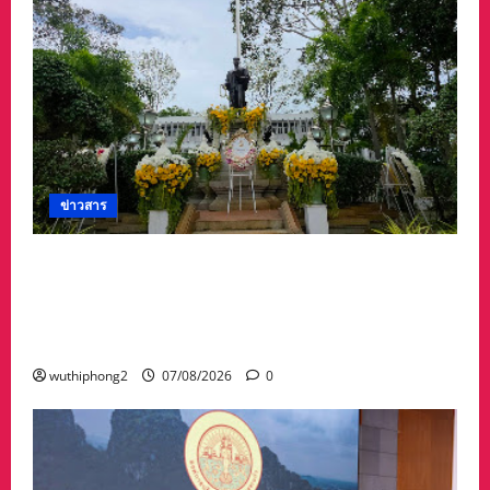
ผู้นำ
นักศึกษา
เกษตรศาสตร์
ยก
ระดับ
เกษตร
ท้อง
ถิ่น
ไทย
ข่าวสาร
ศาลจังหวัดระยอง วางพวงมาลา เนื่องใน ‘วันรพี’
ประจำปี 2569 น้อมรำลึกถึงพระกรุณาธิคุณและ
เทิดพระเกียรติของพระเจ้าบรมวงศ์เธอ พระองค์
เจ้ารพีพัฒนศักดิ์ฯ
wuthiphong2
07/08/2026
0