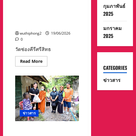
เจ้า
มอบสิ่งของอุปโภคบริโภคแก่ผู้
หน้าที่
กุมภาพันธ์
ผู้
สูงอายุผู้พิการ ติดบ้าน ติดเตียง
2025
ล่วง
ลับ
ในเขตเทศบาล โครงการ “พลัง
และ
บวร รวมน้ำใจ”
เป็น
มกราคม
สิริ
wuthiphong2
19/06/2026
มงคล
2025
แก่
0
ผู้
ที่
วัดช่องคีรีศรีสิทธ
ยัง
อยู่
จะ
Read
Read More
ได้
more
CATEGORIES
มี
about
กำลัง
วัด
ใจ
ช่อง
ข่าวสาร
ช่วย
คีรี
สร้าง
ศรี
งาน
สิ
ช่วย
ทธิ
ชาติ
ว
รา
ราม
ร่วม
ข่าวสาร
กับ
เทศบาล
นคร
วัดช่องคีรีศรีสิทธิวราราม ร่วม
นครสวรรค์
มอบ
กับ เทศบาลนครนครสวรรค์