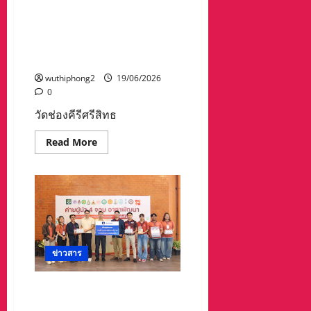
สิ่งของ
มอบสิ่งของอุปโภคบริโภคแก่ผู้
อุปโภค
บริโภค
สูงอายุผู้พิการ ติดบ้าน ติดเตียง
แก่
ผู้
ในเขตเทศบาล โครงการ “พลัง
สูง
บวร รวมน้ำใจ”
อายุ
ผู้
wuthiphong2
19/06/2026
พิการ
ติด
0
บ้าน
ติด
วัดช่องคีรีศรีสิทธ
เตียง
ใน
เขต
Read
Read More
เทศบาล
more
โครงการ
about
“พลัง
วัด
บวร
ช่อง
รวม
คีรี
น้ำใจ”
ศรี
สิ
ทธิ
ว
รา
ราม
ข่าวสาร
ร่วม
กับ
เทศบาล
นคร
วิริยะประกันภัย สนับสนุน
นครสวรรค์
“ค่ายผู้นำ 4 จอบอาสาพัฒนา”
มอบ