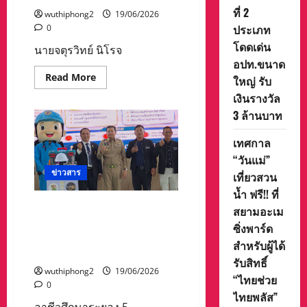
ลิเก)
ที่ 2
wuthiphong2
19/06/2026
ประเภท
0
โดดเด่น
นายจตุรวิทย์ นิโรจ
อปท.ขนาด
Read
Read More
ใหญ่ รับ
more
about
เงินรางวัล
นาย
3 ล้านบาท
จตุร
วิทย์
นิ
เทศกาล
โรจน์
ธน
“วันแม่”
รัฐ
รอง
ข่าวสาร
เที่ยวสวน
นายก
เทศมนตรี
น้ำ ฟรี!! ที่
นคร
อาชีวศึกษาระยอง 5 แห่ง จับ
สยามอะเม
นครสวรรค์
ส่ง
มือกัน นำ นศ. ขี่รถ จยย.ออก
ซิ่งพาร์ด
รอย
ตรวจเช็ค-ซ่อมบำรุงรถ และ
ยิ้ม
สำหรับผู้ได้
มอบ
เครื่องใช้ไฟฟ้า ปชช.
กำลัง
รับสิทธิ์
ใจ
wuthiphong2
19/06/2026
“ไทยช่วย
0
เยี่ยม
ไทยพลัส”
ผู้