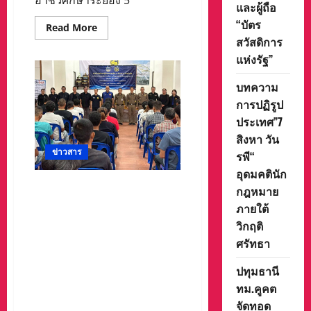
อาชีวศึกษาระยอง 5
สูง
และผู้ถือ
อายุ
ติด
“บัตร
Read
Read More
บ้าน
more
ติด
สวัสดิการ
about
เตียง
อาชีวศึกษา
แห่งรัฐ”
ส่ง
ระยอง
มอบ
5
เตียง
บทความ
แห่ง
ลม
จับ
พร้อม
การปฏิรูป
มือ
มุ้ง
กัน
ครอบ
ประเทศ”7
นำ
กัน
นศ.
ยุง
สิงหา วัน
ขี่
ให้
ข่าวสาร
รถ
รพี“
แก่
จยย.ออก
ผู้
อุดมคตินัก
ตรวจ
สูง
เช็ค-
อายุ
นายรณกร เผ่าวิจารณ์ นาย
กฎหมาย
ซ่อม
ติด
อำเภอเมืองนครสวรรค์
บำรุง
เตียง
ภายใต้
รถ
ผอ.ศป.ปส.อ.เมืองนครสวรรค์
และ
วิกฤติ
เครื่อง
เป็นประธานในพิธีเปิด
ใช้
ศรัทธา
โครงการศูนย์รวมพลัง รัก
ไฟฟ้า
ปชช.
ศรัทธา แก้ไขปัญหายาเสพติด
ปทุมธานี
แบบบูรณาการจังหวัด
ทม.คูคต
นครสวรรค์(1 อำเภอ 1 ค่าย
จัดทอด
บำบัด)