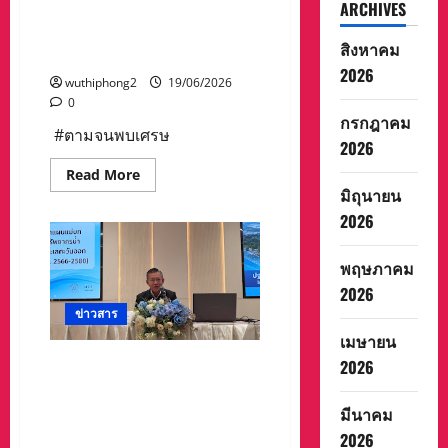
ศรัทธา
ARCHIVES
1 รับ 6 ล้าน หลังขอพรท้าวเวส
แก้ไข
ปัญหา
สุวรรณวัดเนินสุข ละโอก ดัง
ยา
สิงหาคม
สุดขีด
เสพ
2026
ติด
wuthiphong2
19/06/2026
แบบ
บูรณ
0
า
กรกฎาคม
การ
#ตามจนพบเศรษ
จังหวัด
2026
นครสวรรค์(1
อำเภอ
Read
Read More
1
more
มิถุนายน
ค่าย
about
บำบัด)
#ตาม
2026
จน
พบ
เศรษฐี
พฤษภาคม
ใหม่
ระยอง!
2026
ลุง
ชาวสวน
ข่าวสาร
ดวง
เมษายน
เฮง
ถูก
สำนักงานทรัพยากรน้ำแห่ง
2026
รางวัล
ที่
ชาติ ภาค 2 เปิดเวทีรับฟังความ
1
คิดเห็น การปฐมนิเทศ
รับ
มีนาคม
6
โครงการศึกษาจัดทำแผนแม่
2026
ล้าน