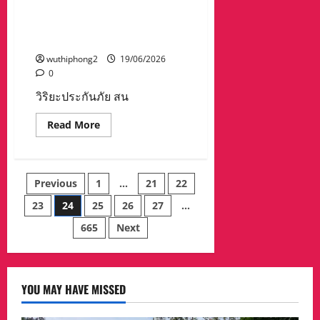
สิ่งของ
ครั้งที่ 21 สานพลังเครือข่าย
อุปโภค
ผู้นำนักศึกษาเกษตรศาสตร์ ยก
บริโภค
แก่
ระดับเกษตรท้องถิ่นไทย
ผู้
สูง
wuthiphong2
19/06/2026
อายุ
0
ผู้
พิการ
ติด
วิริยะประกันภัย สน
บ้าน
ติด
Read
Read More
เตียง
more
ใน
about
เขต
วิริยะ
เทศบาล
ประกัน
โครงการ
ภัย
“พลัง
Posts
Previous
1
…
21
22
สนับสนุน
บวร
“ค่าย
รวม
ผู้นำ
น้ำใจ”
23
24
25
26
27
…
pagination
4
จอบ
665
Next
อาสา
พัฒนา”
ครั้ง
ที่
21
สาน
YOU MAY HAVE MISSED
พลัง
เครือ
ข่าย