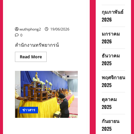
แบบบทการบริหารจัดการ
หลัง
ขอ
ทรัพยากรน้ำในเขตลุ่มน้ำ
พร
กุมภาพันธ์
ชายฝั่งทะเลตะวันออก ปี 2566-
ท้าว
เวส
2026
2580
สุวรรณ
วัด
wuthiphong2
19/06/2026
เนิน
มกราคม
สุข
0
ละ
2026
โอก
สำนักงานทรัพยากรน้
ดัง
สุดขีด
ธันวาคม
Read
Read More
more
2025
about
สำนักงาน
ทรัพยากร
พฤศจิกายน
น้ำ
แห่ง
2025
ชาติ
ภาค
2
เปิด
ตุลาคม
เวที
2025
รับ
ข่าวสาร
ฟัง
ความ
คิด
กันยายน
เห็น
ดร.กัลยาณี ประธาน วัน
การ
2025
สถาปนา พัฒนาฝีมือแรงงาน
ปฐมนิเทศ