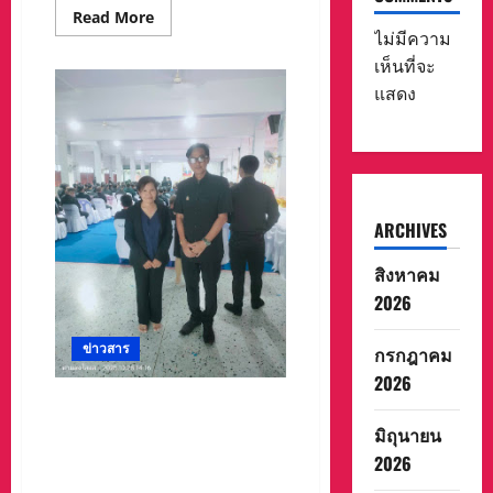
Read
Read More
more
ไม่มีความ
about
พ.ต.ศิริชัย
เห็นที่จะ
ทรัพย์
แสดง
ศิริ
นายก
สมา
คมฯ/
กรรมการ
อำนวย
การ
สภา
สังคมสงเคราะห์
ARCHIVES
แห่ง
ประเทศไทย
ใน
สิงหาคม
พระบรม
ราชูปถัมภ์
2026
:
เข้า
ร่วม
ข่าวสาร
กรกฎาคม
ประชุม
คณะ
2026
กรรมการ
จัด
นายทีปกร บำรุงสอนยิ่ง
งาน
(ทนายก้อย) ที่ปรึกษากฎหมาย
มิถุนายน
วัน
คน
สมาคมกำนันผู้ใหญ่บ้าน และ
2026
พิการ
สภาเกษตรกรจังหวัด
ครั้ง