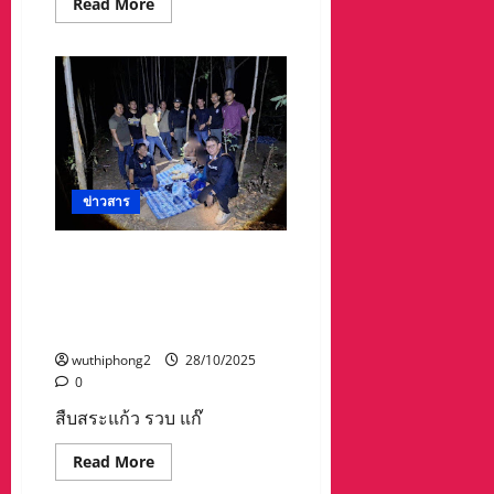
Read
Read More
แห่ง
more
เอเชีย(WBC
about
ASIA)รุ่น
“เปิด
ซู
ปฎิบัติ
เปอร์
การ
ฟลาย
ปิด
เวท
ประตู
115ปอนด์
ตี
เป็น
แมว”บุก
คู่
ทลาย
เอก
บ่อน
ศึกCPFมวย
ไฮโล
มันส์
ข่าวสาร
รวบ72ผี
สนั่น
พนัน
โลก
เงินสด
นัด
ของ
สืบสระแก้ว รวบ แก๊งค้ายาไทร
สัญจร
กลาง
วัน
เดี่ยว ได้ผู้ต้องหา 3 ราย พร้อม
จำนวน
พุธ
มาก
ที่
ยาบ้าของกลาง 18,000 เม็ด
รอง
29
ผู้
และ ไอซ์ กลางป่ายูคาลิปตัส
ตุลาคม
ว่าฯ
2568
ลั่น
wuthiphong2
28/10/2025
ณ
“บ่อน
เวที
0
การ
มวย
พนัน
ชั่วคราว
สืบสระแก้ว รวบ แก๊
ต้อง
เทศบาล
ไม่มี
นคร
ไม่
นครสวรรค์
Read
Read More
เว้น
จ.นครสวรรค์
more
แม้แต่
ยิง
about