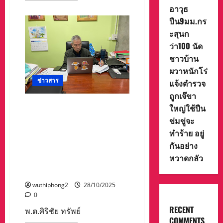
about
อาวุธ
รถไฟ
ล่อง
ปืน9มม.กร
ใต้
ะสุนก
สุด
ปลาย
ว่า100 นัด
ทาง
โก-
ชาวบ้าน
ลก
สะเทือน
ผวาหนักโร่
หลัง
ข่าวสาร
แจ้งตำรวจ
BRN.บึ้ม
จนท.เจ็บ
ถูกเจ๊ขา
2
–
พ.ต.ศิริชัย ทรัพย์ศิริ นายกสมา
ใหญ่ใช้ปืน
เส้น
คมฯ/กรรมการอำนวยการ
ทาง
ข่มขู่จะ
เสีย
สภาสังคมสงเคราะห์แห่ง
หาย
ทำร้าย อยู่
รฟท.ปรับ
ประเทศไทย ในพระบรม
กันอย่าง
การ
ราชูปถัมภ์ : เข้าร่วมประชุม
เดินรถ
หวาดกลัว
ทัน
คณะกรรมการจัดงานวันคน
ควัน.!
พิการ ครั้งที่ 56 ประจำปี 2568
wuthiphong2
28/10/2025
0
RECENT
พ.ต.ศิริชัย ทรัพย์
COMMENTS