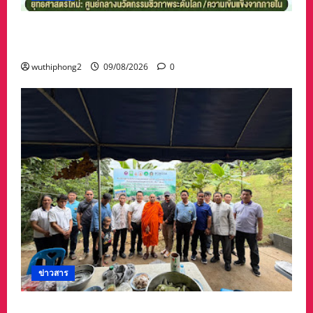
ก้าวข้ามยุทธศาสตร์พึ่งต่างชาติสู่ยุทธศาสตร์“โลก
พึ่งไทย”
wuthiphong2
09/08/2026
0
ข่าวสาร
วช. ร่วมกับ อบต.น้ำตก เปิดศูนย์เรียนรู้สู่การปฏิบัติ