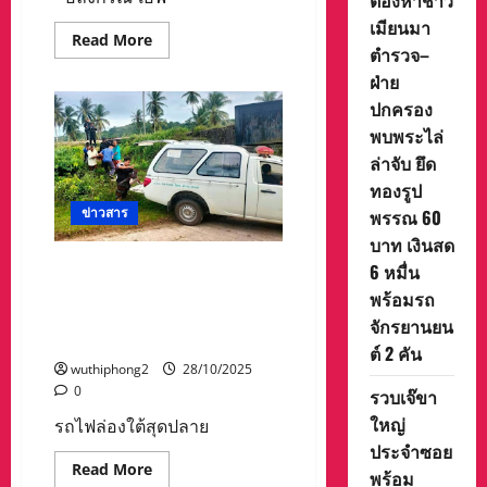
ต้องหาชาว
เมียนมา
Read
Read More
ตำรวจ–
more
about
ฝ่าย
“อลงกรณ์-
เอฟเค
ปกครอง
ไอไอ.”วิเคราะห์“ภาพลวงตา“ส่ง
ออก
พบพระไล่
ไทย
พุ่ง
ล่าจับ ยึด
19%แต่
ทองรูป
ราย
ได้
ข่าวสาร
พรรณ 60
ประชาชน
ไม่
บาท เงินสด
เพิ่ม
จี
รถไฟล่องใต้สุดปลายทางโก-
6 หมื่น
ดีพี.โต
ลก สะเทือนหลัง BRN.บึ้ม
พร้อมรถ
ต่ำ1.5%
พร้อม
จนท.เจ็บ 2 – เส้นทางเสียหาย
จักรยานยน
เสนอ4ยุทธศาสตร์
รฟท.ปรับการเดินรถทันควัน.!
ยก
ต์ 2 คัน
เครื่อง
wuthiphong2
28/10/2025
เศรษฐกิจ
ไทย
0
รวบเจ๊ขา
ใหญ่
รถไฟล่องใต้สุดปลาย
ประจำซอย
Read
Read More
พร้อม
more