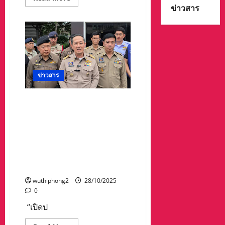
more
ข่าวสาร
about
กุมาร
ดอย
เพชร
ยิน
ดี
อะ
คา
เด
มี่
ข่าวสาร
ควง
เรย์
มาร์ค
“เปิดปฎิบัติการปิดประตูตี
อาลิ
คาบา(ผู้
แมว”บุกทลายบ่อนไฮโล
ท้า
รวบ72ผีพนัน เงินสดของกลาง
ชิง
ชาว
จำนวนมาก รองผู้ว่าฯลั่น “บ่อน
ฟิลิปปินส์)
การพนันต้องไม่มี ไม่เว้น
ขึ้น
ชั่ง
แม้แต่ตู้คีบตุกตาที่มอมเมา
น้ำ
หนัก
เยาวชน”
ผ่าน
ฉลุย
wuthiphong2
28/10/2025
พร้อม
0
ชิง
แชมป์
“เปิดป
สภา
มวย
โลก