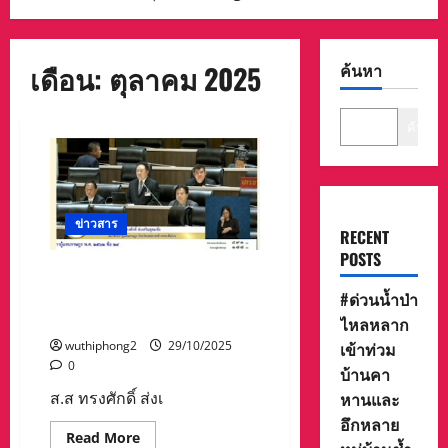
เดือน:
ตุลาคม 2025
ค้นหา
ค้นหา
ข่าวสาร
RECENT
POSTS
ส.ส ทรงศักดิ์ ส่งเสริมอุดมชัย
อภิปรายขอให้ช่วยเหลือ ชาว
#ด่วนน้ำป่า
บ้าน จังหวัดนครสวรรค์
ไหลหลาก
wuthiphong2
29/10/2025
เข้าท่วม
0
บ้านคา
ส.ส ทรงศักดิ์ ส่งเ
หานและ
อึกหลาย
Read
Read More