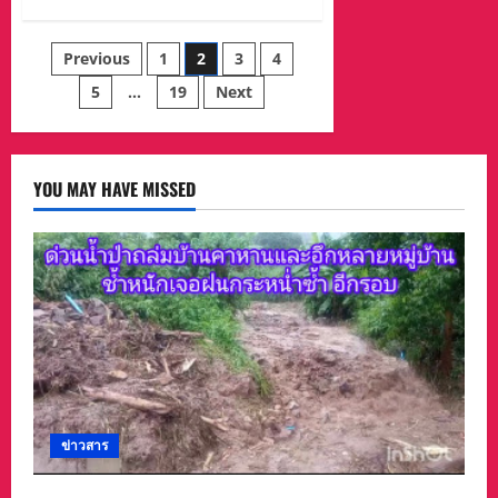
ตู้
สด
สืบ
คีบ
ช่อง
สระแก้ว
ตุ
ทรู
รวบ
Posts
ก
เวลา
Previous
1
2
3
4
แก๊ง
ตา
16.00-
ค้า
ที่
18.00น.
ยา
5
…
19
Next
pagination
มอมเมา
ไทร
เยาวชน”
เดี่ยว
ได้
ผู้
ต้องหา
3
YOU MAY HAVE MISSED
ราย
พร้อม
ยาบ้า
ของ
กลาง
18,000
เม็ด
และ
ไอซ์
กลาง
ป่า
ยู
คา
ลิ
ปตัส
ข่าวสาร