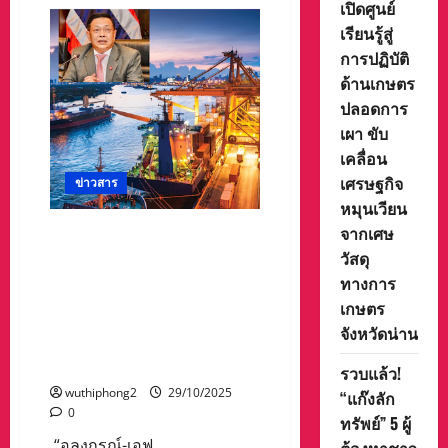
สาธารณสุข
เปิดศูนย์
จังหวัด
นครสวรรค์
เรียนรู้สู่
จัด
การปฏิบัติ
อบรม
โครงการ
ด้านเกษตร
พัฒนา
ระบบ
ปลอดการ
การ
สื่อสาร
เผา ขับ
ด้าน
สุขภาพ
เคลื่อน
และ
เศรษฐกิจ
สื่อสาร
ข่าวสาร
มวลชน
หมุนเวียน
จังหวัด
นครสวรรค์
จากเศษ
“อลงกรณ์-เอฟเคไอ
ประจำ
ปีงบประมาณ
ไอ.”วิเคราะห์“ภาพลวงตา“ส่ง
วัสดุ
พ.ศ.2569
ออกไทยพุ่ง 19%แต่รายได้
ทางการ
ประชาชนไม่เพิ่มจีดีพี.โต
เกษตร
ต่ำ1.5% พร้อม
จังหวัดน่าน
เสนอ4ยุทธศาสตร์ยกเครื่อง
เศรษฐกิจไทย
รวบแล้ว!
wuthiphong2
29/10/2025
“แก๊งลัก
0
ทรัพย์” 5 ผู้
“อลงกรณ์-เอฟ