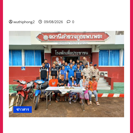
ด้านเกษตรปลอดการเผา ขับเคลื่อนเศรษฐกิจ
หมุนเวียนจากเศษวัสดุทางการเกษตร จังหวัดน่าน
wuthiphong2
09/08/2026
0
ข่าวสาร
รวบแล้ว! “แก๊งลักทรัพย์” 5 ผู้ต้องหาชาวเมียนมา
ตำรวจ–ฝ่ายปกครองพบพระไล่ล่าจับ ยึดทองรูป