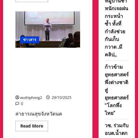
หมู่บ้านช้ำ
more
about
หนักเจอฝน
ส.ส
ทรง
กระหน่ำ
ศักดิ์
ส่ง
ซ้ำ ทั้งที่
เสริม
กำลังช่วย
อุดม
ชัย
กันเก็บ
อภิปราย
ข่าวสาร
ขอ
กวาด .มี
ให้
ช่วย
คลิป,,
สาธารณสุขจังหวัดนครสวรรค์
เหลือ
ชาว
จัดอบรมโครงการพัฒนาระบบ
บ้าน
ก้าวข้าม
การสื่อสารด้านสุขภาพและ
จังหวัด
ยุทธศาสตร์
นครสวรรค์
สื่อสารมวลชน จังหวัด
พึ่งต่างชาติ
นครสวรรค์ ประจำ
ปีงบประมาณ พ.ศ.2569
สู่
ยุทธศาสตร์
wuthiphong2
29/10/2025
0
“โลกพึ่ง
ไทย”
สาธารณสุขจังหวัดนค
วช. ร่วมกับ
Read
Read More
more
อบต.น้ำตก
about