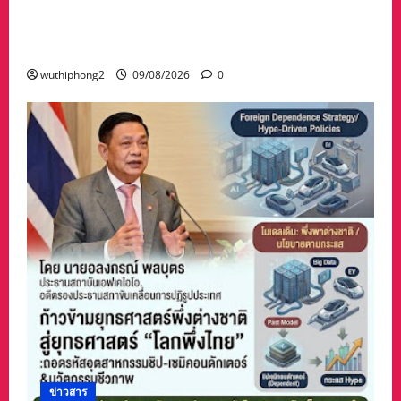
#ด่วนน้ำป่าไหลหลากเข้าท่วมบ้านคาหานและอึก
หลายหมู่บ้านช้ำหนักเจอฝนกระหน่ำซ้ำ ทั้งที่กำลัง
ช่วยกันเก็บกวาด .มีคลิป,,
wuthiphong2
09/08/2026
0
ข่าวสาร