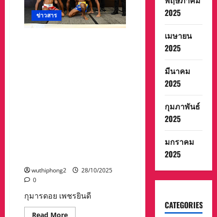
พฤษภาคม
ติ์
แสดง
พระบรม
ความ
2025
ข่าวสาร
ราชินีนาถ
ไว้อาลัย
พระบรม
น้อม
ราช
รำลึก
เมษายน
ชนนี
ใน
กุมารดอย เพชรยินดีอะคาเดมี่
พันปี
พระ
2025
ควง เรย์มาร์ค อาลิคาบา(ผู้ท้า
หลวง
มหากรุณาธิคุณ
ของ
ชิงชาวฟิลิปปินส์) ขึ้นชั่งน้ำ
สมเด็จ
มีนาคม
หนักผ่านฉลุย พร้อมชิงแชมป์
พระนาง
เจ้า
สภามวยโลกแห่งเอเชีย(WBC
2025
สิ
ASIA)รุ่นซูเปอร์ฟลายเวท
ริกิ
ติ์
115ปอนด์ เป็นคู่เอก ศึกCPFมวย
กุมภาพันธ์
พระบรม
ราชินีนาถ
มันส์สนั่นโลก นัดสัญจรวันพุธ
2025
พระบรม
ที่ 29 ตุลาคม 2568 ณ เวทีมวย
ราช
ชนนี
ชั่วคราวเทศบาลนคร
พันปี
มกราคม
นครสวรรค์ จ.นครสวรรค์ ยิง
หลวง
2025
สดช่องทรูเวลา 16.00-18.00น.
wuthiphong2
28/10/2025
0
กุมารดอย เพชรยินดี
CATEGORIES
Read
Read More