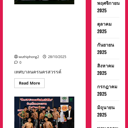
สมาคม
พฤศจิกายน
กำนัน
ผู้ใหญ่
2025
เทศบาลนครนครสวรรค์
บ้าน
ประชาชนชุมชน อสม. ร่วมลง
และ
สภา
ตุลาคม
นามแสดงความไว้อาลัย น้อม
เกษตรกร
จังหวัด
รำลึกในพระมหากรุณาธิคุณ
2025
นครสวรรค์
ของสมเด็จพระนางเจ้าสิริกิติ์
และ
สภา
พระบรมราชินีนาถ พระบรม
กันยายน
เกษตร
ราชชนนีพันปีหลวง
จังหวัด
2025
นครสวรรค์
wuthiphong2
28/10/2025
เข้า
ร่วม
0
สิงหาคม
ประกอบ
พิธี
เทศบาลนครนครสวรรค์
2025
บำเพ็ญ
กุศล
เพื่อ
Read
Read More
อุทิศ
กรกฎาคม
more
ถวาย
about
2025
พระ
เทศบาล
ราช
นคร
กุศล
นครสวรรค์
แต่
มิถุนายน
ประชาชน
สมเด็จ
ชุมชน
พระนาง
2025
อสม.
เจ้า
ร่วม
สิ
ลง
ริกิ
นาม