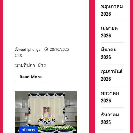
ที่
นครสวรรค์ และสภาเกษตร
56
พฤษภาคม
จังหวัดนครสวรรค์ เข้าร่วม
ประจำ
ปี
2026
ประกอบพิธีบำเพ็ญกุศลเพื่อ
2568
อุทิศถวายพระราชกุศลแต่
เมษายน
สมเด็จพระนางเจ้าสิริกิติ์
พระบรมราชินีนาถพระบรม
2026
ราชชนนีพันปีหลวง
มีนาคม
wuthiphong2
28/10/2025
0
2026
นายทีปกร บำร
กุมภาพันธ์
Read
Read More
2026
more
about
นาย
มกราคม
ทีป
กร
2026
บำรุง
สอน
ยิ่ง
ธันวาคม
(ทนาย
ก้อย)
2025
ที่
ปรึกษา
ข่าวสาร
กฎหมาย