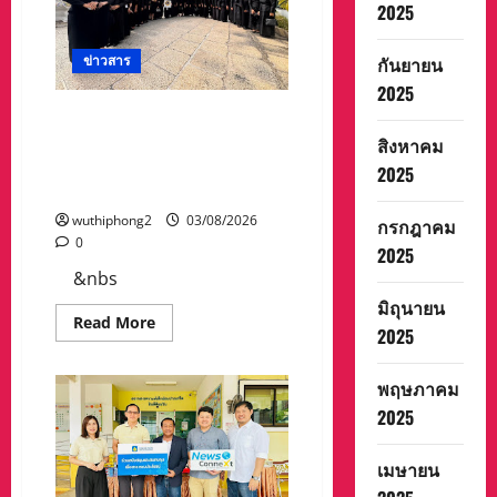
เทศมนตรี
2025
ตำบล
สล
กบาต
ข่าวสาร
กันยายน
รพ
ร้
2025
อม
ด้วย
สโมสรไลออนส์ปากน้ำโพ
คณะ
นครสวรรค์ เข้ากราบถวาย
ผู้
สิงหาคม
บริหาร
บังคมพระบรมศพในพระบรม
2025
ลงพื้น
ที่
มหาราชวัง
ดู
การ
wuthiphong2
03/08/2026
กรกฎาคม
ปรับปรุง
0
อาคาร
2025
บ่อ
&nbs
กำจัด
ขยะ
มิถุนายน
Read
Read More
2025
more
about
สโมสร
ไลออน
พฤษภาคม
ส์
ปากน้ำ
2025
โพ
นครสวรรค์
เข้า
เมษายน
กราบ
ถวาย