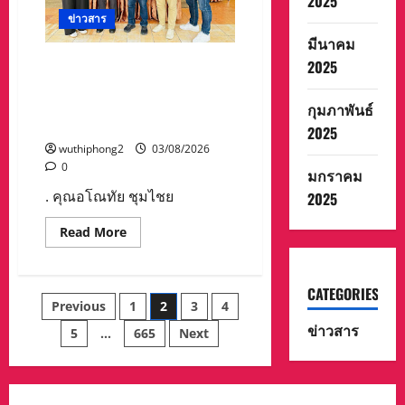
2025
บังคม
ข่าวสาร
พระบรม
ศพ
มีนาคม
ใน
พระบรม
วิริยะประกันภัย ร่วมสมทบทุน
2025
มหาราช
สถานสงเคราะห์ เด็กอ่อน
วัง
ปากเกร็ด ในโอกาสก้าวสู่ปีที่ 8
กุมภาพันธ์
สำนักข่าว News Connext
2025
wuthiphong2
03/08/2026
0
มกราคม
. คุณอโณทัย ชุมไชย
2025
Read
Read More
more
about
วิริยะ
ประกัน
CATEGORIES
ภัย
Posts
Previous
1
2
3
4
ร่วม
สมทบ
ข่าวสาร
ทุน
5
…
665
Next
pagination
สถาน
สงเคราะห์
เด็ก
อ่อน
ปากเกร็ด