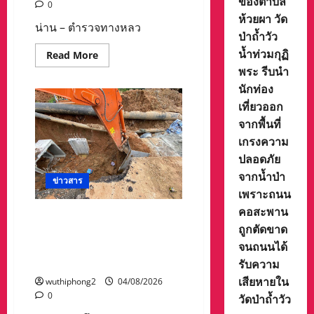
ของตำบล
0
ห้วยผา วัด
น่าน – ตำรวจทางหลว
ป่าถ้ำวัว
น้ำท่วมกุฏิ
Read
Read More
more
พระ รีบนำ
about
รถ
นักท่อง
บรรทุก
พ่วง
เที่ยวออก
พลิก
จากพื้นที่
คว่ำ
ขวาง
เกรงความ
ถนน
สาย
ปลอดภัย
น่าน–
แพร่
จากน้ำป่า
ข่าวสาร
ตำรวจ
เพราะถนน
ทางหลวง
แจ้ง
คอสะพาน
เตือน
ระยองระทึก! ดินสไลด์ทับคน
ผู้
ถูกตัดขาด
งานพม่าจมลึก 3 เมตร เพื่อน
ใช้
เส้น
จนถนนได้
คนงานใช้แมคโครขุดช่วยรอด
ทาง
ขา
หวุดหวิด
รับความ
เข้า
เสียหายใน
เวียง
wuthiphong2
04/08/2026
สา
0
วัดป่าถ้ำวัว
ใช้ได้
เพียง