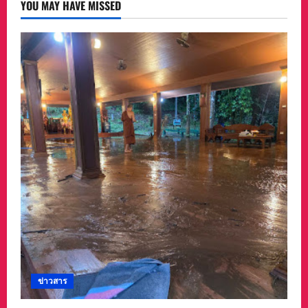
ใน
YOU MAY HAVE MISSED
โอกาส
ก้าว
สู่
ปี
ที่
8
สำนัก
ข่าว
News
Connext
ข่าวสาร