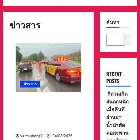
ข่าวสาร
ค้นหา
ค้นหา
RECENT
POSTS
ข่าวสาร
#ด่วนเกิด
รถบรรทุกพ่วงพลิกคว่ำขวาง
ฝนตกหนัก
ถนนสายน่าน–แพร่ ตำรวจ
เมื่อคืนที่
ทางหลวงแจ้งเตือนผู้ใช้เส้น
ผ่านมา
ทาง ขาเข้าเวียงสาใช้ได้เพียง 1
น้ำป่าพัด
ช่องจราจร
คอสะพาน
wuthiphong2
04/08/2026