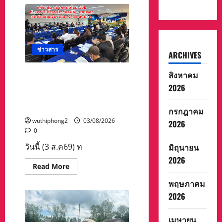
อดีต
แข้ง
ดัง
ทีม
ชาติ
ยุค
บุกเบิก
“วัด
ข่าวสาร
ARCHIVES
สุ
ทธิฯ”
รวม
สิงหาคม
แก๊ง 18 มงกุฎแสบ หลอกคน
พล
งาน
เกือบ 100 อ้างพาไปทำงาน
2026
“สิงห์
ไอร์แลนด์ – แคนาดา สุดท้าย
สะพาน
ปลา”
สูญเงินรายละ 2-3 แสนบาท
กรกฎาคม
คืน
ถิ่น
wuthiphong2
03/08/2026
2026
8
0
ส.ค.นี้
มิถุนายน
วันนี้ (3 ส.ค69) ท
2026
Read
Read More
more
about
พฤษภาคม
แก๊ง
18
2026
มงกุฎ
แสบ
หลอก
เมษายน
คน