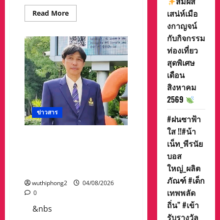
สัมผัส
เสน่ห์เมือ
Read
Read More
more
งกาญจน์
about
สสส.
กับกิจกรรม
–
สอศ.
ท่องเที่ยว
จับ
มือ
สุดพิเศษ
สถาบัน
เดือน
ยุว
ทัศน์
สิงหาคม
ฯ
–
2569
ภาคี
เครือ
ข่าวสาร
ข่าย
#ฝนซาฟ้า
เดิน
หน้า
ใส !!#น้า
สัญจร
###โรงเรียรนวมินทราชูทิศ
เน็ท_พีรนัย
กิจกรรม
มัชฌิมได้รับ 3 รางวัลจาก
ขับขี่
บอส
ปลอดภัย“บิด
สำนักงานเขตพื้นที่การศึกษา
BIKE
ใหญ่_ผลิต
มัธยมศึกษานครสวรรค์
SMART
RIDER
ภัณฑ์ #เด็ก
wuthiphong2
04/08/2026
2026”
เทพพลัด
ยก
0
ระดับ
ถิ่น” #เข้า
การ
&nbs
เรียน
รับรางวัล
รู้