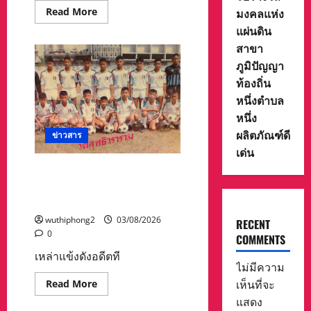
ความ
Read
Read More
มงคลแห่ง
ปลอดภัย
more
ทาง
แผ่นดิน
about
ถนน
###โรง
สาขา
ใน
เรีย
เด็ก
รนว
ภูมิปัญญา
และ
มิ
เยาวชน
นท
ท้องถิ่น
รา
ชู
หนึ่งตำบล
ทิศ
หนึ่ง
มัชฌิม
ได้
ผลิตภัณฑ์ดี
ข่าวสาร
รับ
3
เด่น
รางวัล
จาก
อดีตแข้งดังทีมชาติ ยุคบุกเบิก
สำนักงาน
“วัดสุทธิฯ” รวมพลงาน “สิงห์
เขต
พื้นที่
สะพานปลา” คืนถิ่น 8 ส.ค.นี้
การ
ศึกษา
wuthiphong2
03/08/2026
RECENT
มัธยมศึกษา
นครสวรรค์
0
COMMENTS
เหล่าแข้งดังอดีตที
ไม่มีความ
Read
เห็นที่จะ
Read More
more
แสดง
about