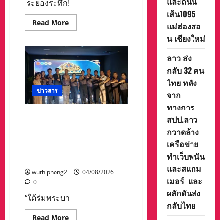
และถนน
ระยองระทึก!
1
ช่อง
เส้น1095
จราจร
Read
Read More
แม่ฮ่องสอ
more
about
น เชียงใหม่
ระยอง
ระทึก!
ดิน
ลาว ส่ง
สไลด์
กลับ 32 คน
ทับ
คน
ไทย หลัง
งาน
พม่า
ข่าวสาร
จาก
จม
ลึก
ทางการ
3
ท่องเที่ยวและกีฬาประจวบฯ
เมตร
สปป.ลาว
เพื่อน
ร่วมกับ เทศบาลนครหัวหิน
กวาดล้าง
คน
เตรียมจัดงาน ท่องเที่ยวเชิง
งาน
เครือข่าย
ใช้
ประวัติศาสตร์จังหวัด
แมคโคร
ทำเว็บพนัน
ประจวบคีรีขันธ์
ขุด
ช่วย
และสแกม
wuthiphong2
04/08/2026
รอด
เมอร์ และ
หวุดหวิด
0
ผลักดันส่ง
“ใต้ร่มพระบา
กลับไทย
Read
Read More