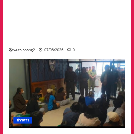
#ด่วนเกิดฝนตกหนักเมื่อคืนที่ผ่านมาน้ำป่าพัดคอ
สะพานของตำบลห้วยผา วัดป่าถ้ำวัว น้ำท่วมกุฏิ
พระ รีบนำนักท่องเที่ยวออกจากพื้นที่เกรงความ
ปลอดภัยจากน้ำป่า เพราะถนนคอสะพานถูก
ตัดขาด จนถนนได้รับความเสียหายในวัดป่าถ้ำวัว
และถนน เส้น1095 แม่ฮ่องสอน เชียงใหม่
wuthiphong2
07/08/2026
0
ข่าวสาร