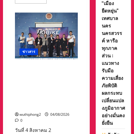
more
“เมือง
about
ยืดหยุ่น”
ท่อง
เที่ยว
เทศบาล
และ
กีฬา
นคร
ประ
จวบฯ
นครสวรร
ร่วม
ค์ หารือ
กับ
เทศบาล
ทุกภาค
นคร
ข่าวสาร
หัวหิน
ส่วน :
เตรียม
จัด
แนวทาง
งาน
สสส. – สอศ. จับมือ สถาบันยุว
ท่อง
รับมือ
ทัศน์ ฯ – ภาคีเครือข่าย เดิน
เที่ยว
ความเสี่ยง
เชิง
หน้าสัญจรกิจกรรมขับขี่
ประวัติศาสตร์
ภัยพิบัติ
จังหวัด
ปลอดภัย“บิด BIKE SMART
ประจวบคีรีขันธ์
ผลกระทบ
RIDER 2026” ยกระดับการเรียน
เปลี่ยนแปล
รู้ความปลอดภัยทางถนนใน
เด็กและเยาวชน
งภูมิอากาศ
อย่างมั่นคง
wuthiphong2
04/08/2026
0
ยั่งยืน
วันที่ 4 สิงหาคม 2