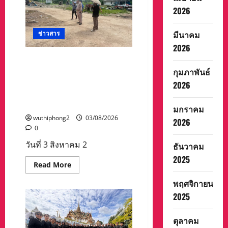
เกือบ
2026
100
อ้าง
พา
มีนาคม
ข่าวสาร
ไป
ทำงาน
2026
ไอร์แลนด์
–
นายเดชา ม่วงสิมมา นายก
แคนาดา
เทศมนตรีตำบลสลกบาตรพร้
กุมภาพันธ์
สุดท้าย
สูญ
อมด้วยคณะผู้บริหาร ลงพื้นที่ดู
2026
เงิน
ราย
การปรับปรุงอาคารบ่อกำจัด
ละ
ขยะ
2-
มกราคม
3
wuthiphong2
03/08/2026
แสน
2026
บาท
0
วันที่ 3 สิงหาคม 2
ธันวาคม
2025
Read
Read More
more
about
พฤศจิกายน
นาย
เดชา
2025
ม่วง
สิ
มมา
ตุลาคม
นายก