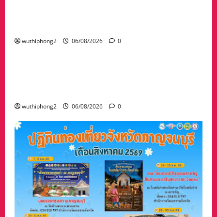
ลาว ส่งกลับ 32 คนไทย หลังจากทางการ สปป.ลาว
กวาดล้างเครือข่ายทำเว็บพนัน และสแกมเมอร์
และผลักดันส่งกลับไทย
wuthiphong2
06/08/2026
0
ข่าวสาร
“เมืองยืดหยุ่น” เทศบาลนครนครสวรรค์ หารือ ทุก
ภาคส่วน : แนวทางรับมือความเสี่ยงภัยพิบัติ ผลกระ
ทบเปลี่ยนแปลงภูมิอากาศ อย่างมั่นคงยั่งยืน
wuthiphong2
06/08/2026
0