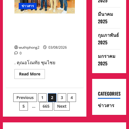
2025
บังคม
ข่าวสาร
พระบรม
ศพ
มีนาคม
ใน
พระบรม
วิริยะประกันภัย ร่วมสมทบทุน
2025
มหาราช
สถานสงเคราะห์ เด็กอ่อน
วัง
ปากเกร็ด ในโอกาสก้าวสู่ปีที่ 8
กุมภาพันธ์
สำนักข่าว News Connext
2025
wuthiphong2
03/08/2026
0
มกราคม
. คุณอโณทัย ชุมไชย
2025
Read
Read More
more
about
วิริยะ
ประกัน
CATEGORIES
ภัย
Posts
Previous
1
2
3
4
ร่วม
สมทบ
ข่าวสาร
ทุน
5
…
665
Next
pagination
สถาน
สงเคราะห์
เด็ก
อ่อน
ปากเกร็ด