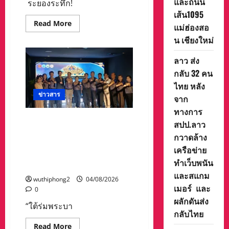
และถนน
ระยองระทึก!
1
ช่อง
เส้น1095
จราจร
Read
Read More
แม่ฮ่องสอ
more
about
น เชียงใหม่
ระยอง
ระทึก!
ดิน
ลาว ส่ง
สไลด์
กลับ 32 คน
ทับ
คน
ไทย หลัง
งาน
พม่า
ข่าวสาร
จาก
จม
ลึก
ทางการ
3
ท่องเที่ยวและกีฬาประจวบฯ
เมตร
สปป.ลาว
เพื่อน
ร่วมกับ เทศบาลนครหัวหิน
กวาดล้าง
คน
เตรียมจัดงาน ท่องเที่ยวเชิง
งาน
เครือข่าย
ใช้
ประวัติศาสตร์จังหวัด
แมคโคร
ทำเว็บพนัน
ประจวบคีรีขันธ์
ขุด
ช่วย
และสแกม
wuthiphong2
04/08/2026
รอด
เมอร์ และ
หวุดหวิด
0
ผลักดันส่ง
“ใต้ร่มพระบา
กลับไทย
Read
Read More