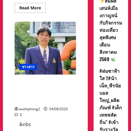
สัมผัส
เสน่ห์เมือ
Read
Read More
more
งกาญจน์
about
สสส.
กับกิจกรรม
–
สอศ.
ท่องเที่ยว
จับ
มือ
สุดพิเศษ
สถาบัน
เดือน
ยุว
ทัศน์
สิงหาคม
ฯ
–
2569
ภาคี
เครือ
ข่าวสาร
ข่าย
#ฝนซาฟ้า
เดิน
หน้า
ใส !!#น้า
สัญจร
###โรงเรียรนวมินทราชูทิศ
เน็ท_พีรนัย
กิจกรรม
มัชฌิมได้รับ 3 รางวัลจาก
ขับขี่
บอส
ปลอดภัย“บิด
สำนักงานเขตพื้นที่การศึกษา
BIKE
ใหญ่_ผลิต
มัธยมศึกษานครสวรรค์
SMART
RIDER
ภัณฑ์ #เด็ก
wuthiphong2
04/08/2026
2026”
เทพพลัด
ยก
0
ระดับ
ถิ่น” #เข้า
การ
&nbs
เรียน
รับรางวัล
รู้