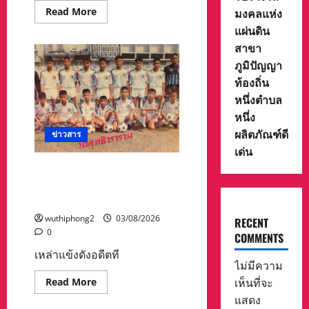
ความ
Read
Read More
มงคลแห่ง
ปลอดภัย
more
ทาง
แผ่นดิน
about
ถนน
###โรง
สาขา
ใน
เรีย
เด็ก
รนว
ภูมิปัญญา
และ
มิ
เยาวชน
นท
ท้องถิ่น
รา
ชู
หนึ่งตำบล
ทิศ
หนึ่ง
มัชฌิม
ได้
ผลิตภัณฑ์ดี
ข่าวสาร
รับ
3
เด่น
รางวัล
จาก
อดีตแข้งดังทีมชาติ ยุคบุกเบิก
สำนักงาน
“วัดสุทธิฯ” รวมพลงาน “สิงห์
เขต
พื้นที่
สะพานปลา” คืนถิ่น 8 ส.ค.นี้
การ
ศึกษา
wuthiphong2
03/08/2026
RECENT
มัธยมศึกษา
นครสวรรค์
0
COMMENTS
เหล่าแข้งดังอดีตที
ไม่มีความ
Read
เห็นที่จะ
Read More
more
แสดง
about