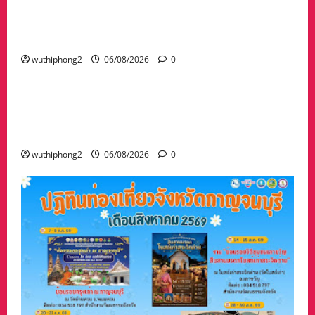
ลาว ส่งกลับ 32 คนไทย หลังจากทางการ สปป.ลาว
กวาดล้างเครือข่ายทำเว็บพนัน และสแกมเมอร์
และผลักดันส่งกลับไทย
wuthiphong2
06/08/2026
0
ข่าวสาร
“เมืองยืดหยุ่น” เทศบาลนครนครสวรรค์ หารือ ทุก
ภาคส่วน : แนวทางรับมือความเสี่ยงภัยพิบัติ ผลกระ
ทบเปลี่ยนแปลงภูมิอากาศ อย่างมั่นคงยั่งยืน
wuthiphong2
06/08/2026
0