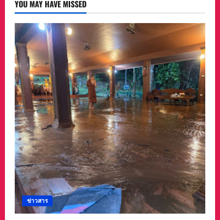
ใน
YOU MAY HAVE MISSED
โอกาส
ก้าว
สู่
ปี
ที่
8
สำนัก
ข่าว
News
Connext
ข่าวสาร