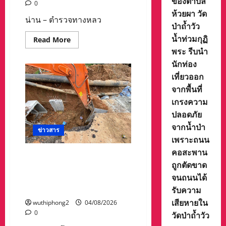
ของตำบล
0
ห้วยผา วัด
น่าน – ตำรวจทางหลว
ป่าถ้ำวัว
น้ำท่วมกุฏิ
Read
Read More
more
พระ รีบนำ
about
รถ
นักท่อง
บรรทุก
พ่วง
เที่ยวออก
พลิก
จากพื้นที่
คว่ำ
ขวาง
เกรงความ
ถนน
สาย
ปลอดภัย
น่าน–
แพร่
จากน้ำป่า
ข่าวสาร
ตำรวจ
เพราะถนน
ทางหลวง
แจ้ง
คอสะพาน
เตือน
ระยองระทึก! ดินสไลด์ทับคน
ผู้
ถูกตัดขาด
งานพม่าจมลึก 3 เมตร เพื่อน
ใช้
เส้น
จนถนนได้
คนงานใช้แมคโครขุดช่วยรอด
ทาง
ขา
หวุดหวิด
รับความ
เข้า
เสียหายใน
เวียง
wuthiphong2
04/08/2026
สา
0
วัดป่าถ้ำวัว
ใช้ได้
เพียง