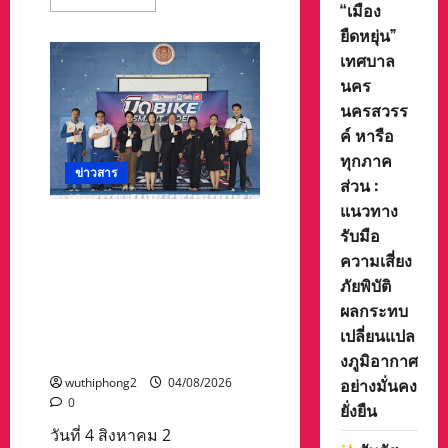
more
“เมือง
about
ยืดหยุ่น”
ท่อง
เที่ยว
เทศบาล
และ
กีฬา
นคร
ประ
จวบฯ
นครสวรร
ร่วม
ค์ หารือ
กับ
เทศบาล
ทุกภาค
นคร
ข่าวสาร
หัวหิน
ส่วน :
เตรียม
จัด
แนวทาง
งาน
สสส. – สอศ. จับมือ สถาบันยุว
ท่อง
รับมือ
ทัศน์ ฯ – ภาคีเครือข่าย เดิน
เที่ยว
ความเสี่ยง
เชิง
หน้าสัญจรกิจกรรมขับขี่
ประวัติศาสตร์
ภัยพิบัติ
จังหวัด
ปลอดภัย“บิด BIKE SMART
ประจวบคีรีขันธ์
ผลกระทบ
RIDER 2026” ยกระดับการเรียน
เปลี่ยนแปล
รู้ความปลอดภัยทางถนนใน
เด็กและเยาวชน
งภูมิอากาศ
อย่างมั่นคง
wuthiphong2
04/08/2026
0
ยั่งยืน
วันที่ 4 สิงหาคม 2