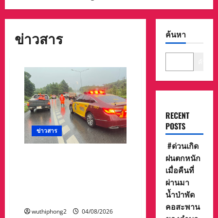
ข่าวสาร
ค้นหา
ค้นหา
RECENT
POSTS
ข่าวสาร
#ด่วนเกิด
รถบรรทุกพ่วงพลิกคว่ำขวาง
ฝนตกหนัก
ถนนสายน่าน–แพร่ ตำรวจ
เมื่อคืนที่
ทางหลวงแจ้งเตือนผู้ใช้เส้น
ผ่านมา
ทาง ขาเข้าเวียงสาใช้ได้เพียง 1
น้ำป่าพัด
ช่องจราจร
คอสะพาน
wuthiphong2
04/08/2026