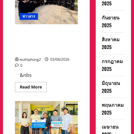
เทศมนตรี
2025
ตำบล
สล
กบาต
ข่าวสาร
กันยายน
รพ
ร้
2025
อม
ด้วย
สโมสรไลออนส์ปากน้ำโพ
คณะ
นครสวรรค์ เข้ากราบถวาย
ผู้
สิงหาคม
บริหาร
บังคมพระบรมศพในพระบรม
2025
ลงพื้น
ที่
มหาราชวัง
ดู
การ
wuthiphong2
03/08/2026
กรกฎาคม
ปรับปรุง
0
อาคาร
2025
บ่อ
&nbs
กำจัด
ขยะ
มิถุนายน
Read
Read More
2025
more
about
สโมสร
ไลออน
พฤษภาคม
ส์
ปากน้ำ
2025
โพ
นครสวรรค์
เข้า
เมษายน
กราบ
ถวาย