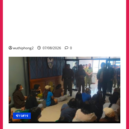
#ด่วนเกิดฝนตกหนักเมื่อคืนที่ผ่านมาน้ำป่าพัดคอ
สะพานของตำบลห้วยผา วัดป่าถ้ำวัว น้ำท่วมกุฏิ
พระ รีบนำนักท่องเที่ยวออกจากพื้นที่เกรงความ
ปลอดภัยจากน้ำป่า เพราะถนนคอสะพานถูก
ตัดขาด จนถนนได้รับความเสียหายในวัดป่าถ้ำวัว
และถนน เส้น1095 แม่ฮ่องสอน เชียงใหม่
wuthiphong2
07/08/2026
0
ข่าวสาร