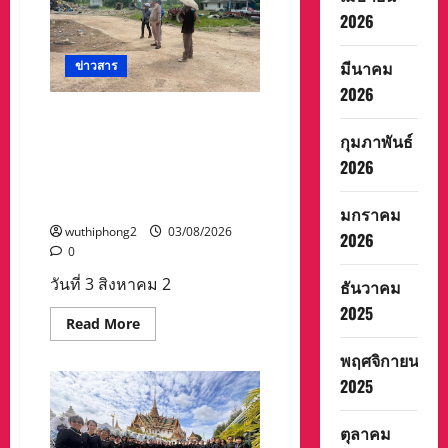
เกือบ
2026
100
อ้าง
พา
มีนาคม
ข่าวสาร
ไป
ทำงาน
2026
ไอร์แลนด์
–
นายเดชา ม่วงสิมมา นายก
แคนาดา
เทศมนตรีตำบลสลกบาตรพร้
กุมภาพันธ์
สุดท้าย
สูญ
อมด้วยคณะผู้บริหาร ลงพื้นที่ดู
2026
เงิน
ราย
การปรับปรุงอาคารบ่อกำจัด
ละ
ขยะ
2-
มกราคม
3
wuthiphong2
03/08/2026
แสน
2026
บาท
0
วันที่ 3 สิงหาคม 2
ธันวาคม
2025
Read
Read More
more
about
พฤศจิกายน
นาย
เดชา
2025
ม่วง
สิ
มมา
ตุลาคม
นายก