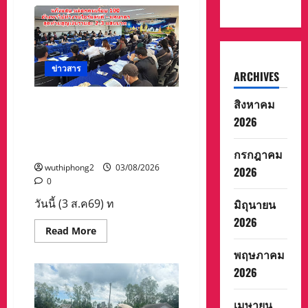
อดีต
แข้ง
ดัง
ทีม
ชาติ
ยุค
บุกเบิก
“วัด
ข่าวสาร
ARCHIVES
สุ
ทธิฯ”
รวม
สิงหาคม
แก๊ง 18 มงกุฎแสบ หลอกคน
พล
งาน
เกือบ 100 อ้างพาไปทำงาน
2026
“สิงห์
ไอร์แลนด์ – แคนาดา สุดท้าย
สะพาน
ปลา”
สูญเงินรายละ 2-3 แสนบาท
กรกฎาคม
คืน
ถิ่น
wuthiphong2
03/08/2026
2026
8
0
ส.ค.นี้
มิถุนายน
วันนี้ (3 ส.ค69) ท
2026
Read
Read More
more
about
พฤษภาคม
แก๊ง
18
2026
มงกุฎ
แสบ
หลอก
เมษายน
คน