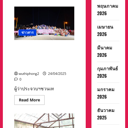
about
บริษัท
รอง
ไฟแนนซ์
พฤษภาคม
ผู้
เร่งรัด
2026
ว่าฯ
ทวง
นราธิวาส
เงิน
ลง
ส่วน
ตรวจ
ต่าง
เมษายน
ความ
อีก
พร้อม
ข่าวสาร
2
2026
บก.อส.ด่าน
แสน
ตรวจ
บาท
จุด
ของ
มีนาคม
ผู้ว่าประจวบฯชวนเที่ยว
ตรวจ
รถ
ย้ำ
ที่
งาน’มหัศจรรย์เมืองสามอ่าว
2026
รักษา
ถูก
และงานกาชาด’ครั้งที่ 15 ลุ้น
วินัย
ขาย
เตรียม
ทอด
รางวัลใหญ่รถยนต์ 3 คัน
กุมภาพันธ์
พร้อม
ตลาด
หนุน
ไป
wuthiphong2
24/04/2025
2026
เสริม
แล้ว
0
กำลัง
เครียด
หลัก
หนัก
ผู้ว่าประจวบฯชวนเท
มกราคม
เฝ้า
จน
ระวัง
ต้อง
2026
ป้องกัน
หัน
Read
Read More
เมือง
หน้า
more
ไป
about
ขอ
ธันวาคม
ผู้
ความ
ว่า
2025
เป็น
ประ
ธรรม
จวบฯ
ต่อ
ชวน