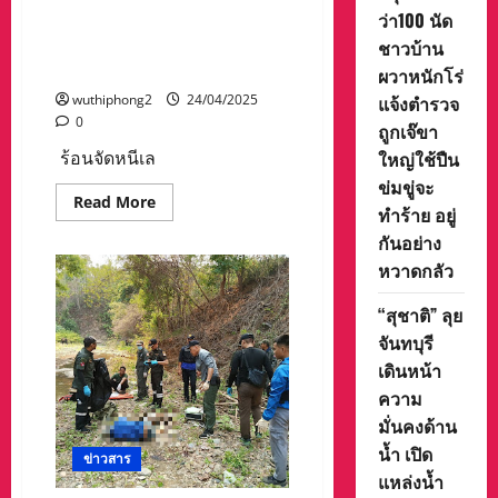
วิน
ว่า100 นัด
แอร์คอนดิชั่นขายดี เนื่องจาก
จัด
กำลัง
จำเป็นต่อการใช้ชีวิตประจำวัน
ชาวบ้าน
เกือบ
ในช่วงที่อากาศร้อนจัด
ร้อย
ผวาหนักโร่
นาน
ไล่
แจ้งตำรวจ
wuthiphong2
24/04/2025
ล่า
0
ถูกเจ๊ขา
ติดตาม
จับกุม
ใหญ่ใช้ปืน
ร้อนจัดหนีเล
มือปืน
ที่
ข่มขู่จะ
ยิง
Read
Read More
ชาย
ทำร้าย อยู่
more
ชรา
about
กันอย่าง
ดับ
แม่ฮ่องสอน
ที่
อากาศ
หวาดกลัว
แม่กอง
ร้อน
คา
อุณหภูมิ
สั่ง
พุ่ง
“สุชาติ” ลุย
ระวัง
40
ฝ่าย
จันทบุรี
กว่า
ตรง
องศา
ข้าม
เดินหน้า
ชาว
มี
บ้าน
ความ
ปืน
หลบ
และ
ร้อน
มั่นคงด้าน
เสพ
เล่น
ยา
น้ำ
น้ำ เปิด
เสพ
ข่าวสาร
ปาย
ติด
แหล่งน้ำ
ตาม
ตลอด
ซุ้ม