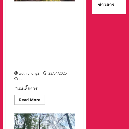
พิธี
ข่าวสาร
เปิด
แม่เลี้ยงวรรณี ลิทองกุล”เปิด
เมือง
บ้านสวนริมลำพูน ให้
และ
ทำบุญ
กัลยาณมิตรทั้งฝ่ายปกครอง
เมือง
ทหาร ตำรวจ องค์กรปกครอง
ส่วนท้องถิ่น และภาคประชา
สังคมเข้าสระเกล้าดำหัว ขอ
พรเนื่องในประเพณีสงกรานต์
2568 เพื่อสืบสาน อนุรักษ์
ประเพณีอันดีงามที่สืบทอดกัน
มาแต่โบราณ
wuthiphong2
23/04/2025
0
“แม่เลี้ยงวร
Read
Read More
more
about
แม่
เลี้ยง
วรรณี
ลิ
ทอง