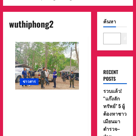
wuthiphong2
ค้นหา
ค้นหา
RECENT
POSTS
ข่าวสาร
รวบแล้ว!
นายอำเภอแม่สะเรียง
“แก๊งลัก
จ.แม่ฮ่องสอน นั่งหัวโต๊ะ
ทรัพย์” 5 ผู้
ประชุมกับตำรวจ ทหารพราน
ต้องหาชาว
อุทยานแห่งชาติสาละวิน จัด
เมียนมา
กำลังเกือบร้อยนาน ไล่ล่า
ตำรวจ–
ติดตามจับกุมมือปืนที่ยิงชาย