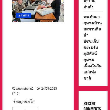
มาร่วม
ยวม
อ.แม่สะเรียง
คับคั่ง
จ.แม่ฮ่องสอน
รับ
ข่าวสาร
ทต.ทับมา-
แจ้ง
เหตุ
ชุมชนบ้าน
คน
ถูก
โร่ร้อง ผกก.สภ.ปาย อ.ปาย
สะพานหิน
ยิง
จ.แม่ฮ่องสอน หลังถูกฉ้อโกง
เสีย
นำ
ชีวิต
หน้าด้าน ๆ ทำให้ต้องมารับผิด
ใน
ปชช.เก็บ
ลำห้วย
ชอบชำระเงินแทนเพื่อนสนิท ที่
ขยะปรับ
แม่กอง
หักหลังได้ลงคอ ล่าสุดถูก
คา
ภูมิทัศน์
จึง
บริษัทไฟแนนซ์ เร่งรัดทวงเงิน
รุด
ชุมชน
ส่วนต่าง อีก 2 แสนบาท ของ
ไป
ตรวจ
เนื่องในวัน
รถที่ถูกขายทอดตลาดไปแล้ว
สอบ
เครียดหนักจนต้องหันหน้าไป
พบ
แม่แห่ง
คน
ขอความเป็นธรรมต่อ
ชาติ
ยิง
กลับ
ผกก.สภ.ปาย
เป็น
ผู้
wuthiphong2
24/04/2025
ที่
0
ถูก
แจ้ง
ร้องถูกฉ้อโก
ความ
RECENT
คน
COMMENTS
หาย