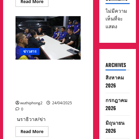
Read
Read More
เมื่อ
more
กลาง
about
ไม่มีความ
เดือน
โร่
เมษายน
เห็นที่จะ
ร้อง
ที่
ผกก.สภ.ปาย
ผ่าน
แสดง
อ.ปาย
มา
จ.แม่ฮ่องสอน
เร่ง
หลัง
ไล่
ถูก
ล่า
ฉ้อโกง
ตัว
หน้า
มา
ข่าวสาร
ด้าน
ดำเนิน
ๆ
คดี
ทำให้
เร่ง
ARCHIVES
ต้อง
รองผู้ว่าฯ นราธิวาส ลงตรวจ
ด่วน
มา
หวั่น
ความพร้อม บก.อส.ด่านตรวจ
รับ
สิงหาคม
ไป
ผิด
จุดตรวจ ย้ำรักษาวินัย เตรียม
ก่อ
ชอบ
2026
เหตุ
พร้อมหนุนเสริมกำลังหลัก เฝ้า
ชำระ
ต่อ
เงิน
ระวัง ป้องกันเมือง
เนื่อง
แทน
ใน
กรกฎาคม
เพื่อน
พื้นที่
wuthiphong2
24/04/2025
สนิท
ใกล้
2026
0
ที่
เคียง
หัก
หลัง
นราธิวาส/ข่า
มิถุนายน
ได้
ลงคอ
2026
Read
Read More
ล่าสุด
more
ถูก