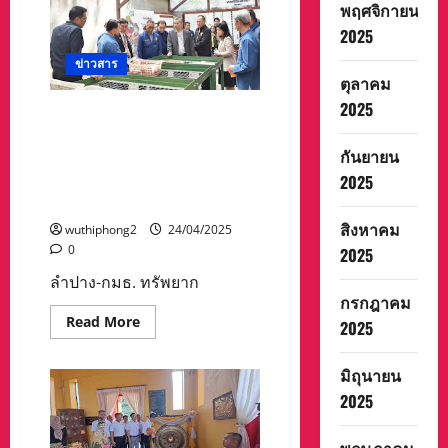
ผกก.สภ.ปาย
พฤศจิกายน
เที่ยว
งาน’มหัศจรรย์
2025
เมือง
สาม
ข่าวสาร
อ่าว
ตุลาคม
และ
งาน
2025
กาชาด’ครั้ง
ลำปาง-กมธ.
ที่
ทรัพยากรธรรมชาติและสิ่ง
15
ลุ้น
กันยายน
แวดล้อม วุฒิสภา เยี่ยมชมศูนย์
รางวัล
เรียนรู้การฟื้นฟูเหมือง
2025
ใหญ่
รถยนต์
ปูนซีเมนต์ไทย (ลำปาง)
3
คัน
สิงหาคม
wuthiphong2
24/04/2025
0
2025
ลำปาง-กมธ. ทรัพยาก
กรกฎาคม
Read
Read More
2025
more
about
ลำปาง-
มิถุนายน
กมธ.
ทรัพยากรธรรมชาติ
2025
และ
สิ่ง
แวดล้อม
วุฒิสภา