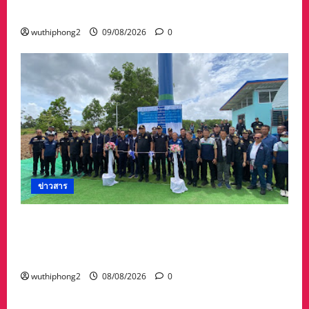
กันอย่างหวาดกลัว
wuthiphong2
09/08/2026
0
ข่าวสาร
“สุชาติ” ลุยจันทบุรี เดินหน้าความมั่นคงด้านน้ำ
เปิดแหล่งน้ำสระทุ่งใหญ่ หนุนเกษตร–รับมืออุทกภัย
พร้อมเติมน้ำให้ช้างป่า
wuthiphong2
08/08/2026
0
ข่าวสาร