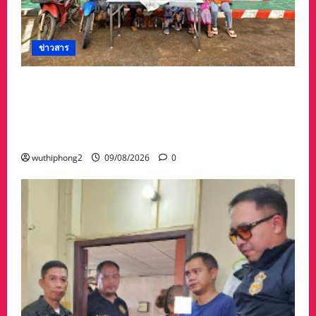
ชายหาด
บ้าน
คลอง
ขุด
หมู่
ข่าวสาร
3
ต.ไม้
รูด
รวบแล้ว! “แก๊งลักทรัพย์” 5 ผู้ต้องหาชาวเมียนมา
อ.คลองใหญ่
จ.ตราด
ตำรวจ–ฝ่ายปกครองพบพระไล่ล่าจับ ยึดทองรูป
พรรณ 60 บาท เงินสด 6 หมื่น พร้อมรถ
จักรยานยนต์ 2 คัน
wuthiphong2
09/08/2026
0