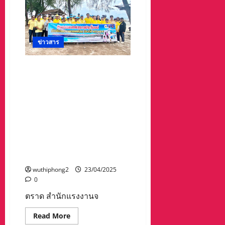
กุล”เปิด
บ้าน
สวน
ริม
ลำพูน
ให้
ข่าวสาร
กัลยาณมิตร
ทั้ง
ฝ่าย
ตราด สํานักแรงงานจังหวัด
ปกครอง
ทหาร
ตราด ร่วมกับหน่วยงานใน
ตำรวจ
องค์กร
สังกัดกระทรวงแรงงานจังหวัด
ปกครอง
ตราด จัดกิจกรรม
ส่วน
ท้อง
สาธารณประโยชน์ เนื่องในวัน
ถิ่น
ข้าราชการพลเรือน ประจําปี
และ
ภาค
2568 ขึ้นที่บริเวณชายหาดบ้าน
ประชา
คลองขุด หมู่ 3 ต.ไม้รูด
สังคม
เข้า
อ.คลองใหญ่ จ.ตราด
สระ
เกล้า
wuthiphong2
23/04/2025
ดำหัว
0
ขอ
พร
เนื่อง
ตราด สํานักแรงงานจ
ใน
ประเพณี
Read
สงกรานต์
Read More
more
2568