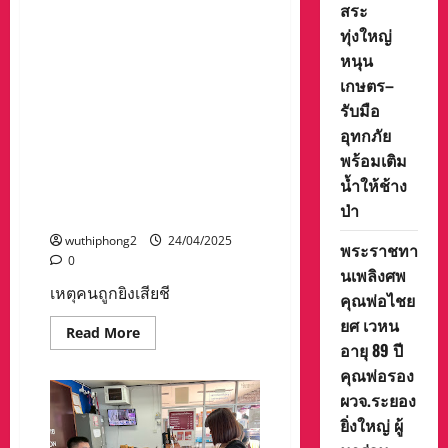
ให้
สระ
น้ำ
เจ้าหน้าที่ตำรวจ สภ.ท่าตาฝั่ง
ระวัง
ต่าง
ทุ่งใหญ่
ลูก
ต.แม่ยวม อ.แม่สะเรียง
ๆ
บ้า
ขณะ
หนุน
จ.แม่ฮ่องสอน รับแจ้งเหตุคน
ดี
ที่
เดือด
ถูกยิงเสียชีวิตในลำห้วยแม่กอง
เกษตร–
พัดลม
และ
คา จึงรุดไปตรวจสอบพบคนยิง
รับมือ
แอร์
กลับเป็นผู้ที่ถูกแจ้งความคน
คอน
อุทกภัย
ดิชั่
หายเมื่อกลางเดือนเมษายนที่
นขา
พร้อมเติม
ยดี
ผ่านมา เร่งไล่ล่าตัวมาดำเนิน
เนื่องจาก
น้ำให้ช้าง
คดีเร่งด่วนหวั่นไปก่อเหตุต่อ
จำเป็น
ป่า
ต่อ
เนื่องในพื้นที่ใกล้เคียง
การ
ใช้
wuthiphong2
24/04/2025
พระราชทา
ชีวิต
0
ประจำ
นเพลิงศพ
วัน
เหตุคนถูกยิงเสียชี
ใน
คุณพ่อไชย
ช่วง
ที่
ยศ เวหน
Read
Read More
อากาศ
more
อายุ 89 ปี
ร้อน
about
จัด
คุณพ่อรอง
เจ้า
หน้าที่
ผวจ.ระยอง
ตำรวจ
สภ.ท่า
ยิ่งใหญ่ ผู้
ตาฝั่ง
ต.แม่