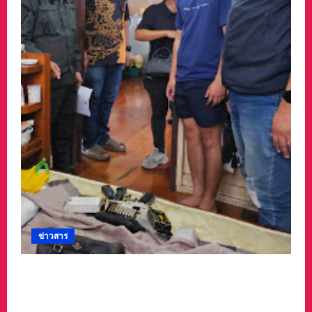
ข่าวสาร
รวบเจ๊ขาใหญ่ประจำซอย พร้อมอาวุธ
ปืน9มม.กระสุนกว่า100 นัด ชาวบ้านผวาหนักโร่
แจ้งตำรวจ ถูกเจ๊ขาใหญ่ใช้ปืนข่มขู่จะทำร้าย อยู่