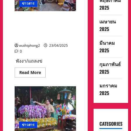
พฤษภาคม
เยี่ยม
ข่าวสาร
2025
ชม
ศูนย์
เรียน
พังงา/แถลงข่าวเตรียมเฉลิม
รู้
เมษายน
การ
ฉลองจังหวัดพังงา ครบ 216 ปี
ฟื้นฟู
2025
พร้อมพิธีเปิดเมืองและทำบุญ
เหมือง
ปูนซีเมนต์
เมือง
ไทย
มีนาคม
(ลำปาง)
wuthiphong2
23/04/2025
2025
0
พังงา/แถลงข่
กุมภาพันธ์
2025
Read
Read More
more
about
พังงา/
มกราคม
แถลง
2025
ข่าว
เตรียม
เฉลิม
ฉลอง
จังหวัด
พังงา
ครบ
216
CATEGORIES
ข่าวสาร
ปี
พร้อม