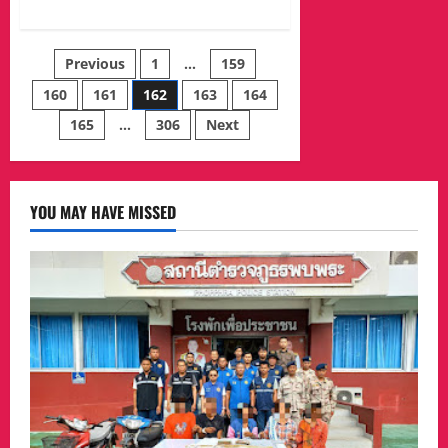
about
เพื่อ
ตราด
สืบสาน
สํา
อนุรักษ์
นัก
ประเพณี
Posts
Previous
1
…
159
แรงงาน
อัน
จังหวัด
ดี
ตราด
งาม
160
161
162
163
164
pagination
ร่วม
ที่
กับ
สืบทอด
165
…
306
Next
หน่วย
กัน
งาน
มา
ใน
แต่
สังกัด
โบราณ
กระทรวง
แรงงาน
YOU MAY HAVE MISSED
จังหวัด
ตราด
จัด
กิจกรรม
สาธารณประโยชน์
เนื่อง
ใน
วัน
ข้าราชการ
พลเรือน
ประ
จํา
ปี
2568
ขึ้น
ที่
บริเวณ