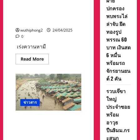
ฝ่าย
ชราดับที่แม่กองคา สั่งระวัง
ปกครอง
ฝ่ายตรงข้ามมีปืนและเสพยา
เสพติดตลอด ให้ระวังลูกบ้าดี
พบพระไล่
เดือด
ล่าจับ ยึด
wuthiphong2
24/04/2025
ทองรูป
0
พรรณ 60
เร่งควานหามื
บาท เงินสด
6 หมื่น
Read
Read More
พร้อมรถ
more
about
จักรยานยน
นาย
อำเภอ
ต์ 2 คัน
แม่สะเรียง
จ.แม่ฮ่องสอน
นั่ง
รวบเจ๊ขา
หัว
ใหญ่
โต๊ะ
ประชุม
ข่าวสาร
ประจำซอย
กับ
ตำรวจ
พร้อม
ทหาร
แม่ฮ่องสอนอากาศร้อน
พราน
อาวุธ
อุทยาน
อุณหภูมิพุ่ง 40 กว่าองศา ชาว
แห่ง
ปืน9มม.กร
บ้านหลบร้อนเล่นน้ำปาย ตาม
ชาติ
ะสุนก
สาละ
ซุ้มน้ำต่าง ๆ ขณะที่พัดลมและ